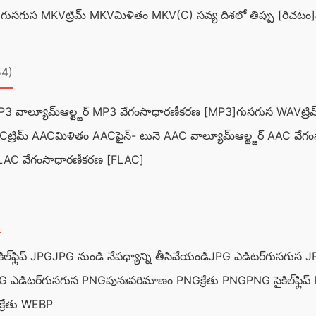
ు
గుసగుస MKV
ట్రిమ్ MKV
మిళితం MKV
(C) సవ్య దిశలో తిప్పు [రిచటం]
54)
MP3 వాల్యూమ్
ఆల్ట్జర్ MP3 వేగం
సాధారణీకరణ [MP3]
గుసగుస WAV
ట్ర
AC
ట్రిమ్ AAC
మిళితం AAC
ఫైన్- టునె AAC వాల్యూమ్
ఆల్ట్జర్ AAC వేగం
FLAC వేగం
సాధారణీకరణ [FLAC]
)
ిల్
ఫ్లిప్ JPG
JPG నుండి నేపథ్యాన్ని తీసివేయండి
JPG ఎడిటర్
గుసగుస J
G ఎడిటర్
గుసగుస PNG
పునఃపరిమాణం PNG
క్రేతు PNG
PNG సైకిల్
ఫ్లి
క్రేతు WEBP