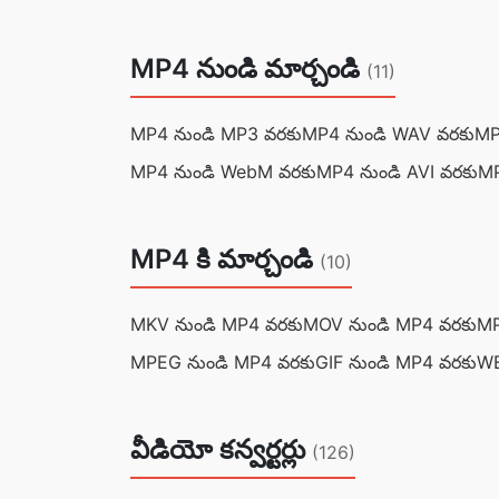
MP4 నుండి మార్చండి
(11)
MP4 నుండి MP3 వరకు
MP4 నుండి WAV వరకు
MP
MP4 నుండి WebM వరకు
MP4 నుండి AVI వరకు
MP
MP4 కి మార్చండి
(10)
MKV నుండి MP4 వరకు
MOV నుండి MP4 వరకు
MP
MPEG నుండి MP4 వరకు
GIF నుండి MP4 వరకు
WE
వీడియో కన్వర్టర్లు
(126)