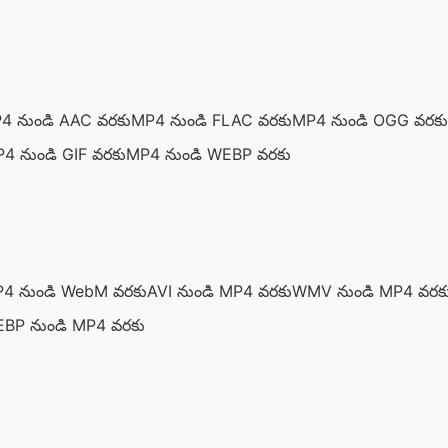
4 నుండి AAC వరకు
MP4 నుండి FLAC వరకు
MP4 నుండి OGG వరకు
4 నుండి GIF వరకు
MP4 నుండి WEBP వరకు
4 నుండి WebM వరకు
AVI నుండి MP4 వరకు
WMV నుండి MP4 వరక
BP నుండి MP4 వరకు