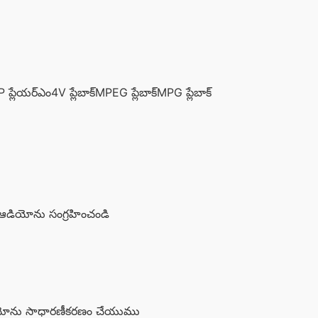
 ప్లేయర్
ఎం4V ప్లేబాక్
MPEG ప్లేబాక్
MPG ప్లేబాక్
ఆడియోను సంగ్రహించండి
ోను సాధారణీకరణం చేయుము