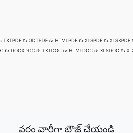
ు TXT
PDF కు ODT
PDF కు HTML
PDF కు XLS
PDF కు XLSX
PDF క
C కు DOCX
DOC కు TXT
DOC కు HTML
DOC కు XLS
DOC కు XL
వర్గం వారీగా బ్రౌజ్ చేయండి