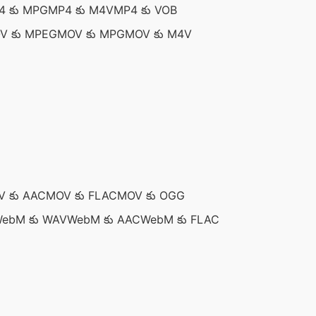
4 కు MPG
MP4 కు M4V
MP4 కు VOB
V కు MPEG
MOV కు MPG
MOV కు M4V
 కు AAC
MOV కు FLAC
MOV కు OGG
ebM కు WAV
WebM కు AAC
WebM కు FLAC