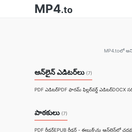
MP4
.to
MP4.toలో అన్న
ఆన్‌లైన్ ఎడిటర్‌లు
(7)
PDF ఎడిటర్
PDF ఫారమ్ ఫిల్లర్
వర్డ్ ఎడిటర్
DOCX సరి
పాఠకులు
(7)
PDF రీడర్
EPUB రీడర్ - ఈబుక్స్‌ను ఆన్‌లైన్‌లో చద