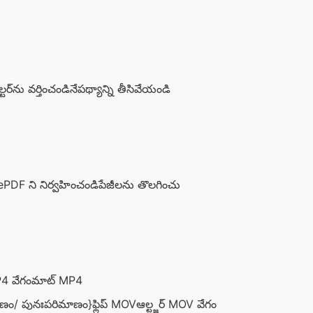
ల్టర్‌ను వర్తించండి
నేపథ్యాన్ని తీసివేయండి
e
PDF ని నిర్వహించండి
పేజీలను తొలగించు
P4 వేగం
మాట్ MP4
ణం/ పునఃపరిమాణం}
ఫ్లిప్ MOV
ఆల్ట్జర్ MOV వేగం