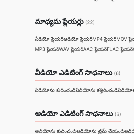
మాధ్యమ ప్లేయర్లు
(22)
వీడియో ప్లేయర్
ఆడియో ప్లేయర్
MP4 ప్లేయర్
MOV ప్ల
MP3 ప్లేయర్
WAV ప్లేయర్
AAC ప్లేయర్
FLAC ప్లేయర్
వీడియో ఎడిటింగ్ సాధనాలు
(6)
వీడియోను కుదించండి
వీడియోను కత్తిరించండి
వీడియో
ఆడియో ఎడిటింగ్ సాధనాలు
(6)
ఆడియోను కుదించండి
ఆడియోను ట్రిమ్ చేయండి
ఆడియ