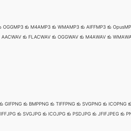
ు OGG
MP3 కు M4A
MP3 కు WMA
MP3 కు AIFF
MP3 కు Opus
MP
ు AAC
WAV కు FLAC
WAV కు OGG
WAV కు M4A
WAV కు WMA
WA
ు GIF
PNG కు BMP
PNG కు TIFF
PNG కు SVG
PNG కు ICO
PNG క
IFF
JPG కు SVG
JPG కు ICO
JPG కు PSD
JPG కు JFIF
JPEG కు P