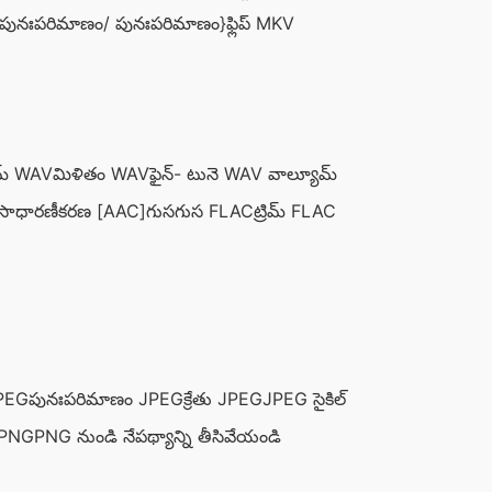
పునఃపరిమాణం/ పునఃపరిమాణం}
ఫ్లిప్ MKV
ిమ్ WAV
మిళితం WAV
ఫైన్- టునె WAV వాల్యూమ్
సాధారణీకరణ [AAC]
గుసగుస FLAC
ట్రిమ్ FLAC
PEG
పునఃపరిమాణం JPEG
క్రేతు JPEG
JPEG సైకిల్
ప్ PNG
PNG నుండి నేపథ్యాన్ని తీసివేయండి