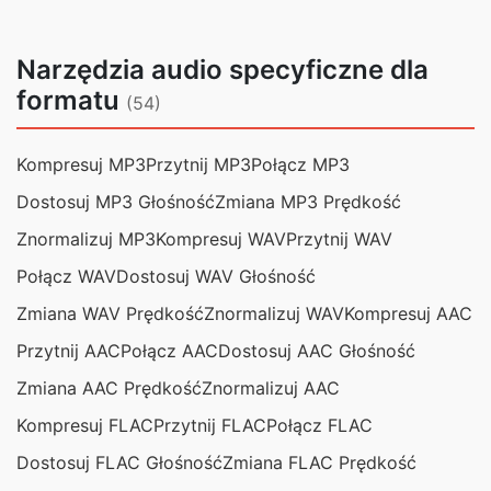
Narzędzia audio specyficzne dla
formatu
(54)
Kompresuj MP3
Przytnij MP3
Połącz MP3
Dostosuj MP3 Głośność
Zmiana MP3 Prędkość
Znormalizuj MP3
Kompresuj WAV
Przytnij WAV
Połącz WAV
Dostosuj WAV Głośność
Zmiana WAV Prędkość
Znormalizuj WAV
Kompresuj AAC
Przytnij AAC
Połącz AAC
Dostosuj AAC Głośność
Zmiana AAC Prędkość
Znormalizuj AAC
Kompresuj FLAC
Przytnij FLAC
Połącz FLAC
Dostosuj FLAC Głośność
Zmiana FLAC Prędkość