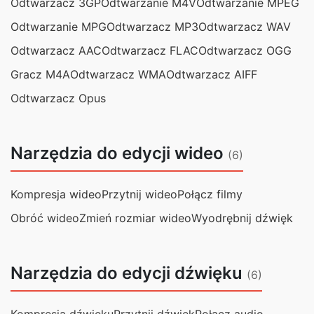
Odtwarzacz 3GP
Odtwarzanie M4V
Odtwarzanie MPEG
Odtwarzanie MPG
Odtwarzacz MP3
Odtwarzacz WAV
Odtwarzacz AAC
Odtwarzacz FLAC
Odtwarzacz OGG
Gracz M4A
Odtwarzacz WMA
Odtwarzacz AIFF
Odtwarzacz Opus
Narzędzia do edycji wideo
(6)
Kompresja wideo
Przytnij wideo
Połącz filmy
Obróć wideo
Zmień rozmiar wideo
Wyodrębnij dźwięk
Narzędzia do edycji dźwięku
(6)