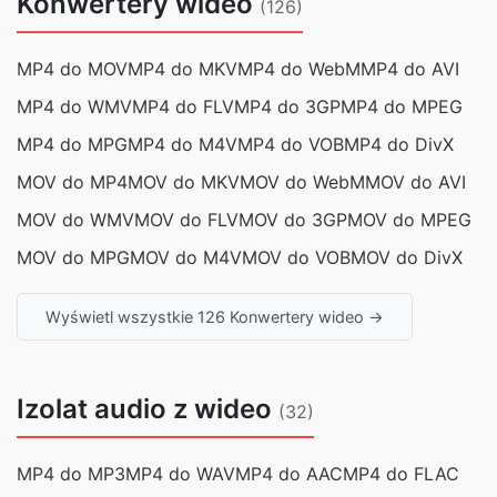
Konwertery wideo
(126)
MP4 do MOV
MP4 do MKV
MP4 do WebM
MP4 do AVI
MP4 do WMV
MP4 do FLV
MP4 do 3GP
MP4 do MPEG
MP4 do MPG
MP4 do M4V
MP4 do VOB
MP4 do DivX
MOV do MP4
MOV do MKV
MOV do WebM
MOV do AVI
MOV do WMV
MOV do FLV
MOV do 3GP
MOV do MPEG
MOV do MPG
MOV do M4V
MOV do VOB
MOV do DivX
Wyświetl wszystkie 126 Konwertery wideo →
Izolat audio z wideo
(32)
MP4 do MP3
MP4 do WAV
MP4 do AAC
MP4 do FLAC