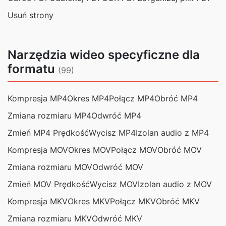
Usuń strony
Narzędzia wideo specyficzne dla
formatu
(99)
Kompresja MP4
Okres MP4
Połącz MP4
Obróć MP4
Zmiana rozmiaru MP4
Odwróć MP4
Zmień MP4 Prędkość
Wycisz MP4
Izolan audio z MP4
Kompresja MOV
Okres MOV
Połącz MOV
Obróć MOV
Zmiana rozmiaru MOV
Odwróć MOV
Zmień MOV Prędkość
Wycisz MOV
Izolan audio z MOV
Kompresja MKV
Okres MKV
Połącz MKV
Obróć MKV
Zmiana rozmiaru MKV
Odwróć MKV