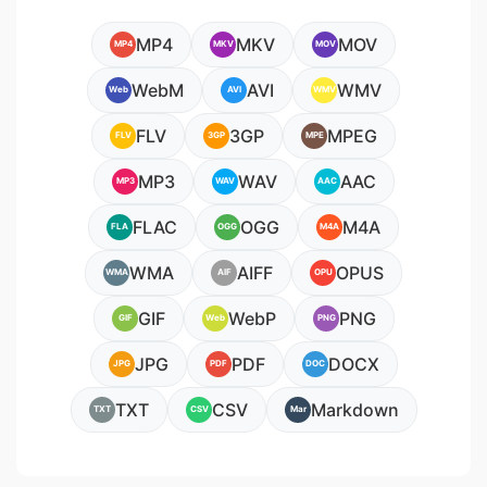
MP4
MKV
MOV
MP4
MKV
MOV
WebM
AVI
WMV
Web
AVI
WMV
FLV
3GP
MPEG
FLV
3GP
MPE
MP3
WAV
AAC
MP3
WAV
AAC
FLAC
OGG
M4A
FLA
OGG
M4A
WMA
AIFF
OPUS
WMA
AIF
OPU
GIF
WebP
PNG
GIF
Web
PNG
JPG
PDF
DOCX
JPG
PDF
DOC
TXT
CSV
Markdown
TXT
CSV
Mar