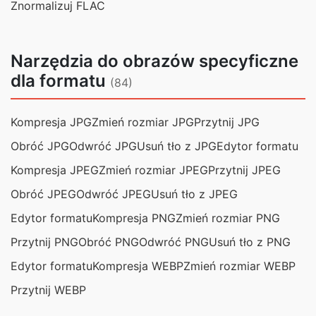
Znormalizuj FLAC
Narzędzia do obrazów specyficzne
dla formatu
(84)
Kompresja JPG
Zmień rozmiar JPG
Przytnij JPG
Obróć JPG
Odwróć JPG
Usuń tło z JPG
Edytor formatu
Kompresja JPEG
Zmień rozmiar JPEG
Przytnij JPEG
Obróć JPEG
Odwróć JPEG
Usuń tło z JPEG
Edytor formatu
Kompresja PNG
Zmień rozmiar PNG
Przytnij PNG
Obróć PNG
Odwróć PNG
Usuń tło z PNG
Edytor formatu
Kompresja WEBP
Zmień rozmiar WEBP
Przytnij WEBP