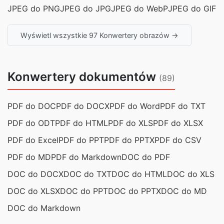
JPEG do PNG
JPEG do JPG
JPEG do WebP
JPEG do GIF
Wyświetl wszystkie 97 Konwertery obrazów →
Konwertery dokumentów
(89)
PDF do DOC
PDF do DOCX
PDF do Word
PDF do TXT
PDF do ODT
PDF do HTML
PDF do XLS
PDF do XLSX
PDF do Excel
PDF do PPT
PDF do PPTX
PDF do CSV
PDF do MD
PDF do Markdown
DOC do PDF
DOC do DOCX
DOC do TXT
DOC do HTML
DOC do XLS
DOC do XLSX
DOC do PPT
DOC do PPTX
DOC do MD
DOC do Markdown