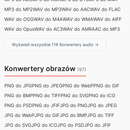
MP3 do MP2
WAV do MP3
WAV do AAC
WAV do FLAC
WAV do OGG
WAV do M4A
WAV do WMA
WAV do AIFF
WAV do Opus
WAV do AC3
WAV do AMR
AAC do MP3
Wyświetl wszystkie 116 Konwertery audio →
Konwertery obrazów
(97)
PNG do JPG
PNG do JPEG
PNG do WebP
PNG do GIF
PNG do BMP
PNG do TIFF
PNG do SVG
PNG do ICO
PNG do PSD
PNG do JFIF
JPG do PNG
JPG do JPEG
JPG do WebP
JPG do GIF
JPG do BMP
JPG do TIFF
JPG do SVG
JPG do ICO
JPG do PSD
JPG do JFIF