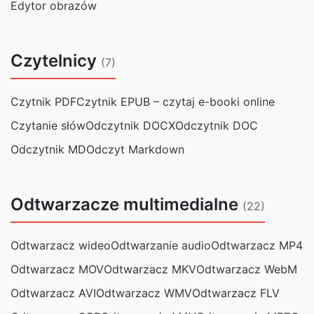
Edytor obrazów
Czytelnicy
(7)
Czytnik PDF
Czytnik EPUB – czytaj e-booki online
Czytanie słów
Odczytnik DOCX
Odczytnik DOC
Odczytnik MD
Odczyt Markdown
Odtwarzacze multimedialne
(22)
Odtwarzacz wideo
Odtwarzanie audio
Odtwarzacz MP4
Odtwarzacz MOV
Odtwarzacz MKV
Odtwarzacz WebM
Odtwarzacz AVI
Odtwarzacz WMV
Odtwarzacz FLV