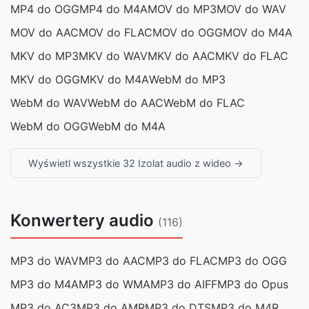
MP4 do OGG
MP4 do M4A
MOV do MP3
MOV do WAV
MOV do AAC
MOV do FLAC
MOV do OGG
MOV do M4A
MKV do MP3
MKV do WAV
MKV do AAC
MKV do FLAC
MKV do OGG
MKV do M4A
WebM do MP3
WebM do WAV
WebM do AAC
WebM do FLAC
WebM do OGG
WebM do M4A
Wyświetl wszystkie 32 Izolat audio z wideo →
Konwertery audio
(116)
MP3 do WAV
MP3 do AAC
MP3 do FLAC
MP3 do OGG
MP3 do M4A
MP3 do WMA
MP3 do AIFF
MP3 do Opus
MP3 do AC3
MP3 do AMR
MP3 do DTS
MP3 do M4R