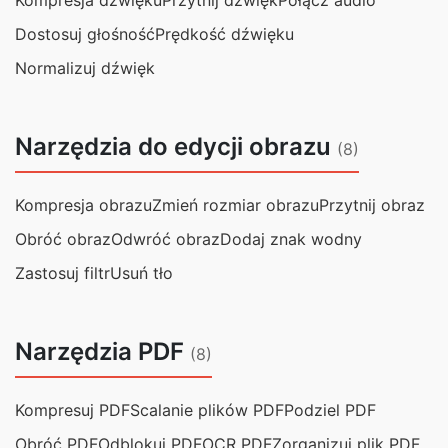
Kompresja dźwięku
Przytnij dźwięk
Połącz audio
Dostosuj głośność
Prędkość dźwięku
Normalizuj dźwięk
Narzędzia do edycji obrazu
(8)
Kompresja obrazu
Zmień rozmiar obrazu
Przytnij obraz
Obróć obraz
Odwróć obraz
Dodaj znak wodny
Zastosuj filtr
Usuń tło
Narzędzia PDF
(8)
Kompresuj PDF
Scalanie plików PDF
Podziel PDF
Obróć PDF
Odblokuj PDF
OCR PDF
Zorganizuj plik PDF