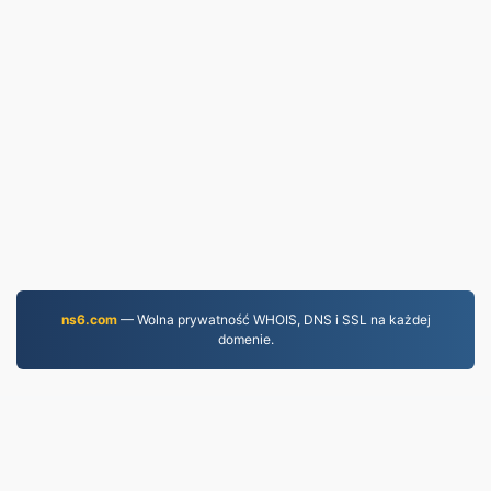
ns6.com
— Wolna prywatność WHOIS, DNS i SSL na każdej
domenie.
MP4.to
10,036,578 Pliki przekonwertowane od 2019 r.