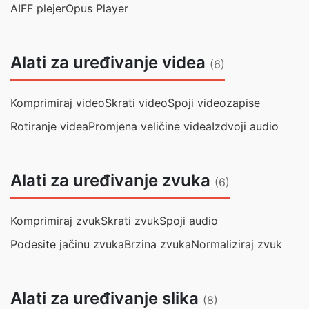
AIFF plejer
Opus Player
Alati za uređivanje videa
(6)
Komprimiraj video
Skrati video
Spoji videozapise
Rotiranje videa
Promjena veličine videa
Izdvoji audio
Alati za uređivanje zvuka
(6)
Komprimiraj zvuk
Skrati zvuk
Spoji audio
Podesite jačinu zvuka
Brzina zvuka
Normaliziraj zvuk
Alati za uređivanje slika
(8)