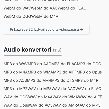
WebM do WAV
WebM do AAC
WebM do FLAC
WebM do OGG
WebM do M4A
Prikaži sve 32 Izdvoji audio iz videozapisa →
Audio konvertori
(116)
MP3 do WAV
MP3 do AAC
MP3 do FLAC
MP3 do OGG
MP3 do M4A
MP3 do WMA
MP3 do AIFF
MP3 do Opus
MP3 do AC3
MP3 do AMR
MP3 do DTS
MP3 do M4R
MP3 do MP2
WAV do MP3
WAV do AAC
WAV do FLAC
WAV do OGG
WAV do M4A
WAV do WMA
WAV do AIFF
WAV do Opus
WAV do AC3
WAV do AMR
AAC do MP3