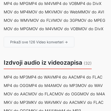
MP4 do MPG
MP4 do M4V
MP4 do VOB
MP4 do DivX
MOV do MP4
MOV do MKV
MOV do WebM
MOV do AVI
MOV do WMV
MOV do FLV
MOV do 3GP
MOV do MPEG
MOV do MPG
MOV do M4V
MOV do VOB
MOV do DivX
Prikaži sve 126 Video konverteri →
Izdvoji audio iz videozapisa
(32)
MP4 do MP3
MP4 do WAV
MP4 do AAC
MP4 do FLAC
MP4 do OGG
MP4 do M4A
MOV do MP3
MOV do WAV
MOV do AAC
MOV do FLAC
MOV do OGG
MOV do M4A
MKV do MP3
MKV do WAV
MKV do AAC
MKV do FLAC
MKV do OGG
MKV do M4A
WebM do MP3