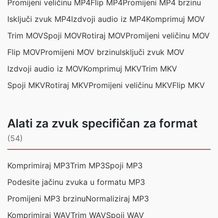
Promijeni veličinu MP4
Flip MP4
Promijeni MP4 brzinu
Isključi zvuk MP4
Izdvoji audio iz MP4
Komprimuj MOV
Trim MOV
Spoji MOV
Rotiraj MOV
Promijeni veličinu MOV
Flip MOV
Promijeni MOV brzinu
Isključi zvuk MOV
Izdvoji audio iz MOV
Komprimuj MKV
Trim MKV
Spoji MKV
Rotiraj MKV
Promijeni veličinu MKV
Flip MKV
Alati za zvuk specifičan za format
(54)
Komprimiraj MP3
Trim MP3
Spoji MP3
Podesite jačinu zvuka u formatu MP3
Promijeni MP3 brzinu
Normaliziraj MP3
Komprimiraj WAV
Trim WAV
Spoji WAV