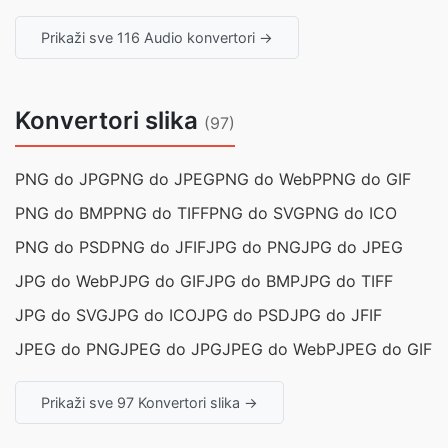
Prikaži sve 116 Audio konvertori →
Konvertori slika
(97)
PNG do JPG
PNG do JPEG
PNG do WebP
PNG do GIF
PNG do BMP
PNG do TIFF
PNG do SVG
PNG do ICO
PNG do PSD
PNG do JFIF
JPG do PNG
JPG do JPEG
JPG do WebP
JPG do GIF
JPG do BMP
JPG do TIFF
JPG do SVG
JPG do ICO
JPG do PSD
JPG do JFIF
JPEG do PNG
JPEG do JPG
JPEG do WebP
JPEG do GIF
Prikaži sve 97 Konvertori slika →