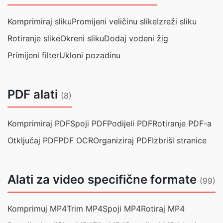
Komprimiraj sliku
Promijeni veličinu slike
Izreži sliku
Rotiranje slike
Okreni sliku
Dodaj vodeni žig
Primijeni filter
Ukloni pozadinu
PDF alati
(8)
Komprimiraj PDF
Spoji PDF
Podijeli PDF
Rotiranje PDF-a
Otključaj PDF
PDF OCR
Organiziraj PDF
Izbriši stranice
Alati za video specifične formate
(99)
Komprimuj MP4
Trim MP4
Spoji MP4
Rotiraj MP4