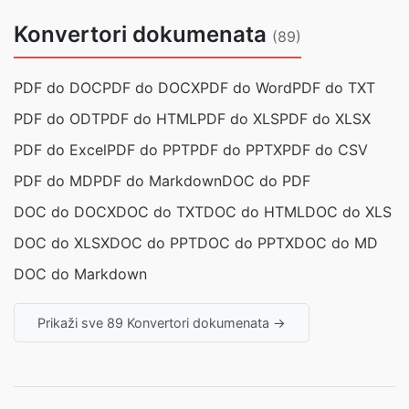
Konvertori dokumenata
(89)
PDF do DOC
PDF do DOCX
PDF do Word
PDF do TXT
PDF do ODT
PDF do HTML
PDF do XLS
PDF do XLSX
PDF do Excel
PDF do PPT
PDF do PPTX
PDF do CSV
PDF do MD
PDF do Markdown
DOC do PDF
DOC do DOCX
DOC do TXT
DOC do HTML
DOC do XLS
DOC do XLSX
DOC do PPT
DOC do PPTX
DOC do MD
DOC do Markdown
Prikaži sve 89 Konvertori dokumenata →