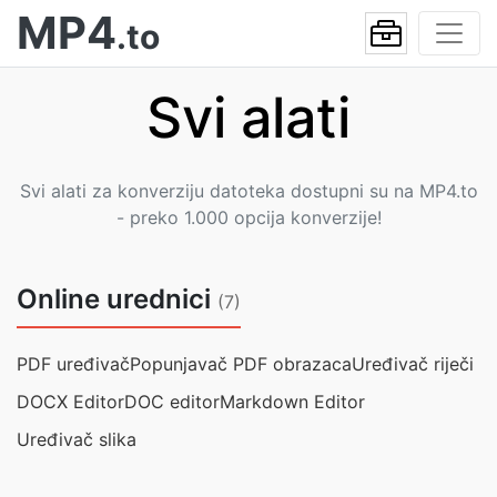
MP4
.to
Svi alati
Svi alati za konverziju datoteka dostupni su na MP4.to
- preko 1.000 opcija konverzije!
Online urednici
(7)
PDF uređivač
Popunjavač PDF obrazaca
Uređivač riječi
DOCX Editor
DOC editor
Markdown Editor
Uređivač slika