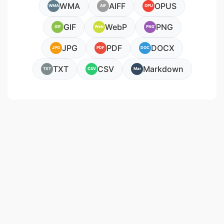
WMA
AIFF
OPUS
WMA
AIF
OPU
GIF
WebP
PNG
GIF
Web
PNG
JPG
PDF
DOCX
JPG
PDF
DOC
TXT
CSV
Markdown
TXT
CSV
Mar