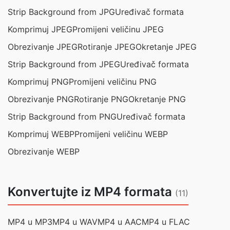
Strip Background from JPG
Uređivač formata
Komprimuj JPEG
Promijeni veličinu JPEG
Obrezivanje JPEG
Rotiranje JPEG
Okretanje JPEG
Strip Background from JPEG
Uređivač formata
Komprimuj PNG
Promijeni veličinu PNG
Obrezivanje PNG
Rotiranje PNG
Okretanje PNG
Strip Background from PNG
Uređivač formata
Komprimuj WEBP
Promijeni veličinu WEBP
Obrezivanje WEBP
Konvertujte iz MP4 formata
(11)
MP4 u MP3
MP4 u WAV
MP4 u AAC
MP4 u FLAC