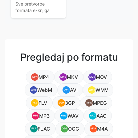
Sve pretvorbe
formata e-knjiga
Pregledaj po formatu
MP4
MKV
MOV
MP4
MKV
MOV
WebM
AVI
WMV
Web
AVI
WMV
FLV
3GP
MPEG
FLV
3GP
MPE
MP3
WAV
AAC
MP3
WAV
AAC
FLAC
OGG
M4A
FLA
OGG
M4A