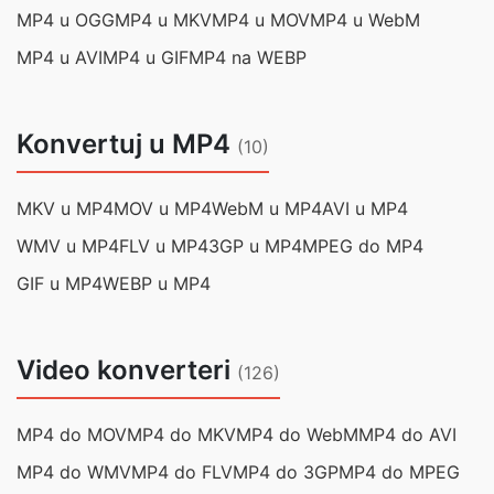
MP4 u OGG
MP4 u MKV
MP4 u MOV
MP4 u WebM
MP4 u AVI
MP4 u GIF
MP4 na WEBP
Konvertuj u MP4
(10)
MKV u MP4
MOV u MP4
WebM u MP4
AVI u MP4
WMV u MP4
FLV u MP4
3GP u MP4
MPEG do MP4
GIF u MP4
WEBP u MP4
Video konverteri
(126)
MP4 do MOV
MP4 do MKV
MP4 do WebM
MP4 do AVI
MP4 do WMV
MP4 do FLV
MP4 do 3GP
MP4 do MPEG