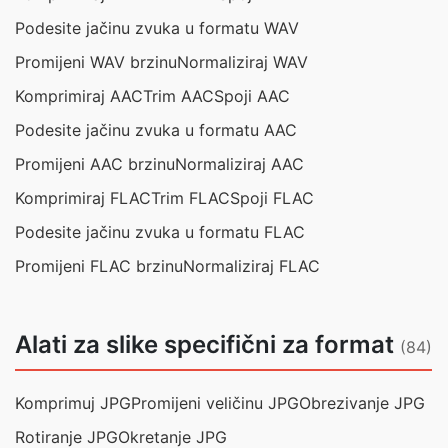
Podesite jačinu zvuka u formatu WAV
Promijeni WAV brzinu
Normaliziraj WAV
Komprimiraj AAC
Trim AAC
Spoji AAC
Podesite jačinu zvuka u formatu AAC
Promijeni AAC brzinu
Normaliziraj AAC
Komprimiraj FLAC
Trim FLAC
Spoji FLAC
Podesite jačinu zvuka u formatu FLAC
Promijeni FLAC brzinu
Normaliziraj FLAC
Alati za slike specifični za format
(84)
Komprimuj JPG
Promijeni veličinu JPG
Obrezivanje JPG
Rotiranje JPG
Okretanje JPG