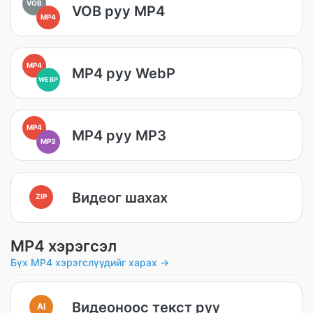
VOB
VOB руу MP4
MP4
MP4
MP4 руу WebP
WEBP
MP4
MP4 руу MP3
MP3
Видеог шахах
ZIP
MP4 хэрэгсэл
Бүх MP4 хэрэгслүүдийг харах →
Видеоноос текст рүү
AI