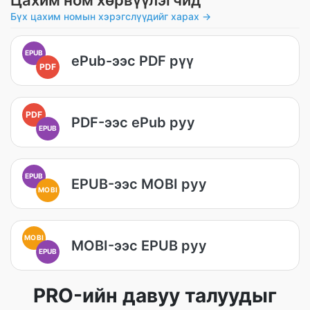
Цахим ном хөрвүүлэгчид
Бүх цахим номын хэрэгслүүдийг харах →
EPUB
ePub-ээс PDF рүү
PDF
PDF
PDF-ээс ePub руу
EPUB
EPUB
EPUB-ээс MOBI руу
MOBI
MOBI
MOBI-ээс EPUB руу
EPUB
PRO-ийн давуу талуудыг