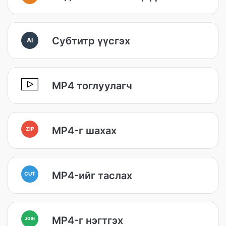
Субтитр үүсгэх
AI
MP4 тоглуулагч
MP4-г шахах
ZIP
MP4-ийг таслах
CUT
MP4-г нэгтгэх
JOIN