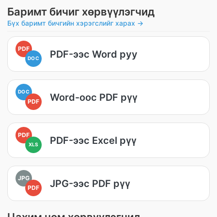
Баримт бичиг хөрвүүлэгчид
Бүх баримт бичгийн хэрэгслийг харах →
PDF
PDF-ээс Word руу
DOC
DOC
Word-оос PDF рүү
PDF
PDF
PDF-ээс Excel рүү
XLS
JPG
JPG-ээс PDF рүү
PDF