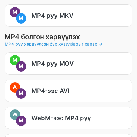
M
MP4 руу MKV
M
MP4 болгон хөрвүүлэх
MP4 руу хөрвүүлсэн бүх хувилбарыг харах →
M
MP4 руу MOV
M
A
MP4-ээс AVI
M
W
WebM-ээс MP4 рүү
M