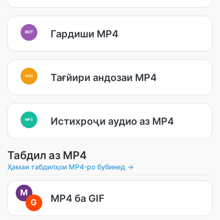
Гардиши MP4
ROT
Тағйири андозаи MP4
SIZE
Истихроҷи аудио аз MP4
MP3
Табдил аз MP4
Ҳамаи табдилҳои MP4-ро бубинед →
M
MP4 ба GIF
G