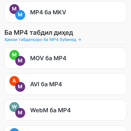
M
MP4 ба MKV
M
Ба MP4 табдил диҳед
Ҳамаи табдилҳоро ба MP4 бубинед →
M
MOV ба MP4
M
A
AVI ба MP4
M
W
WebM ба MP4
M