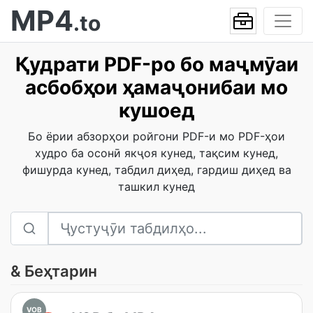
MP4
.to
Қудрати PDF-ро бо маҷмӯаи
асбобҳои ҳамаҷонибаи мо
кушоед
Бо ёрии абзорҳои ройгони PDF-и мо PDF-ҳои
худро ба осонӣ якҷоя кунед, тақсим кунед,
фишурда кунед, табдил диҳед, гардиш диҳед ва
ташкил кунед
& Беҳтарин
VOB