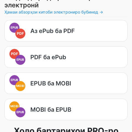
электронӣ
Ҳамаи абзорҳои китоби электрониро бубинед →
EPUB
Аз ePub ба PDF
PDF
PDF
PDF ба ePub
EPUB
EPUB
EPUB ба MOBI
MOBI
MOBI
MOBI ба EPUB
EPUB
Ҳоло бартариҳои PRO-ро