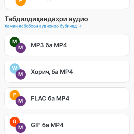
F
Табдилдиҳандаҳои аудио
Ҳамаи асбобҳои аудиоиро бубинед →
M
MP3 ба MP4
M
W
Хориҷ ба MP4
M
F
FLAC ба MP4
M
G
GIF ба MP4
M