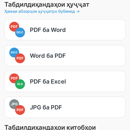
Табдилдиҳандаҳои ҳуҷҷат
Ҳамаи абзорҳои ҳуҷҷатро бубинед →
PDF
PDF ба Word
DOC
DOC
Word ба PDF
PDF
PDF
PDF ба Excel
XLS
JPG
JPG ба PDF
PDF
Табдилдиҳандаҳои китобҳои