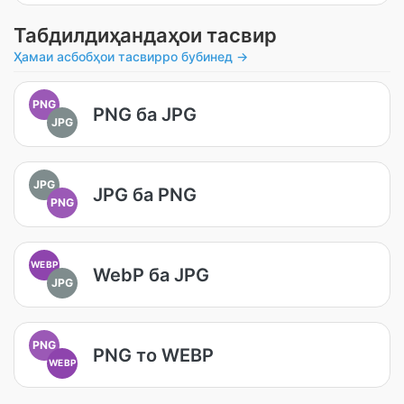
Табдилдиҳандаҳои тасвир
Ҳамаи асбобҳои тасвирро бубинед →
PNG
PNG ба JPG
JPG
JPG
JPG ба PNG
PNG
WEBP
WebP ба JPG
JPG
PNG
PNG то WEBP
WEBP