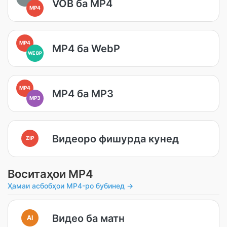
VOB ба MP4
MP4
MP4
MP4 ба WebP
WEBP
MP4
MP4 ба MP3
MP3
Видеоро фишурда кунед
ZIP
Воситаҳои MP4
Ҳамаи асбобҳои MP4-ро бубинед →
Видео ба матн
AI