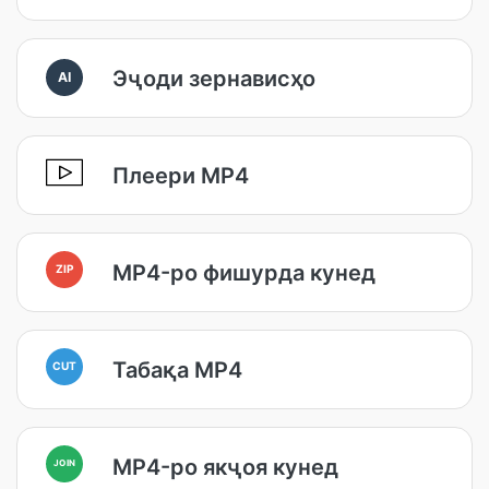
Эҷоди зернависҳо
AI
Плеери MP4
MP4-ро фишурда кунед
ZIP
Табақа MP4
CUT
MP4-ро якҷоя кунед
JOIN