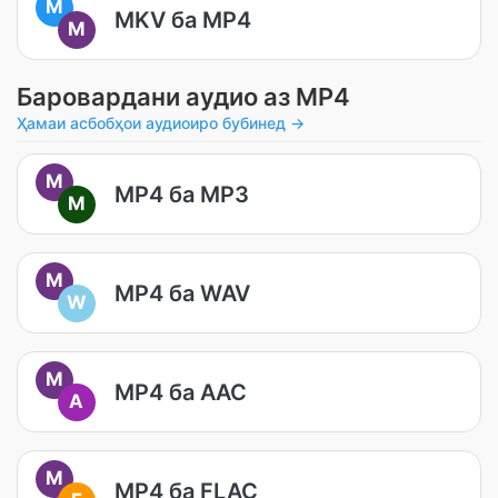
M
MKV ба MP4
M
Баровардани аудио аз MP4
Ҳамаи асбобҳои аудиоиро бубинед →
M
MP4 ба MP3
M
M
MP4 ба WAV
W
M
MP4 ба AAC
A
M
MP4 ба FLAC