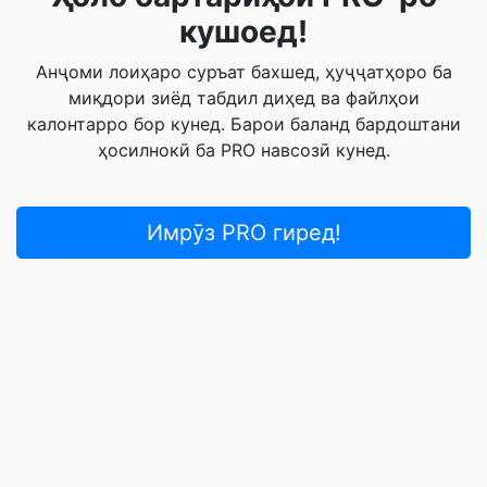
кушоед!
Анҷоми лоиҳаро суръат бахшед, ҳуҷҷатҳоро ба
миқдори зиёд табдил диҳед ва файлҳои
калонтарро бор кунед. Барои баланд бардоштани
ҳосилнокӣ ба PRO навсозӣ кунед.
Имрӯз PRO гиред!