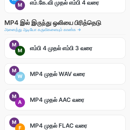
எம்.கே.வி முதல் எம்பி 4 வரை
M
MP4 இல் இருந்து ஒலியை பிரித்தெடு
அனைத்து ஆடியோ கருவிகளையும் காண்க →
M
எம்பி 4 முதல் எம்பி 3 வரை
M
M
MP4 முதல் WAV வரை
W
M
MP4 முதல் AAC வரை
A
M
MP4 முதல் FLAC வரை
F