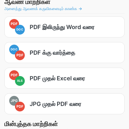
ஆவண மாற்றிகள்
அனைத்து ஆவணக் கருவிகளையும் காண்க →
PDF
PDF இலிருந்து Word வரை
DOC
DOC
PDF க்கு வார்த்தை
PDF
PDF
PDF முதல் Excel வரை
XLS
JPG
JPG முதல் PDF வரை
PDF
மின்புத்தக மாற்றிகள்