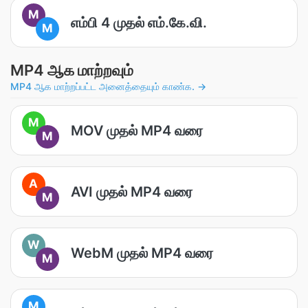
M
எம்பி 4 முதல் எம்.கே.வி.
M
MP4 ஆக மாற்றவும்
MP4 ஆக மாற்றப்பட்ட அனைத்தையும் காண்க. →
M
MOV முதல் MP4 வரை
M
A
AVI முதல் MP4 வரை
M
W
WebM முதல் MP4 வரை
M
M