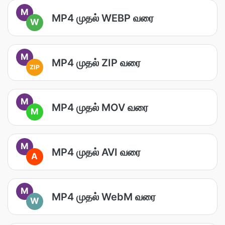
M
MP4 முதல் WEBP வரை
W
M
MP4 முதல் ZIP வரை
ZIP
M
MP4 முதல் MOV வரை
M
M
MP4 முதல் AVI வரை
A
M
MP4 முதல் WebM வரை
W