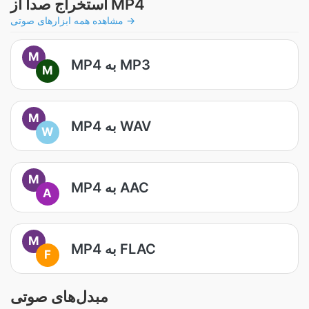
استخراج صدا از MP4
مشاهده همه ابزارهای صوتی →
M
MP4 به MP3
M
M
MP4 به WAV
W
M
MP4 به AAC
A
M
MP4 به FLAC
F
مبدل‌های صوتی