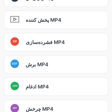
پخش کننده MP4
فشرده‌سازی MP4
ZIP
برش MP4
CUT
ادغام MP4
JOIN
چرخش MP4
ROT