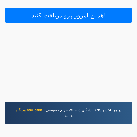
همین امروز پرو دریافت کنید!
- حریم خصوصی WHOIS رایگان، DNS و SSL در هر
وب‌گاه ns6.com
دامنه.