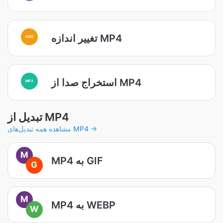
تغییر اندازه MP4
SIZE
استخراج صدا از MP4
MP3
تبدیل از MP4
مشاهده همه تبدیل‌های MP4 →
M
MP4 به GIF
G
M
MP4 به WEBP
W