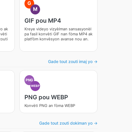
G
M
GIF pou MP4
yo ak
Kreye videyo vizyèlman sansasyonèl
vèti
pa fasil konvèti GIF nan fòma MP4 ak
outi
platfòm konvèsyon avanse nou an.
Gade tout zouti imaj yo →
PNG
WEBP
PNG pou WEBP
Konvèti PNG an fòma WEBP
Gade tout zouti dokiman yo →