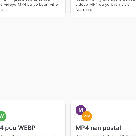
re videyo MP4 ou yo byen vit e
videyo MP4 ou yo byen vit e
man.
fasilman.
M
W
ZIP
4 pou WEBP
MP4 nan postal