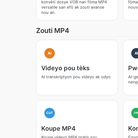
konvèti dosye VOB nan fòma MP4
fòma 
versatile san efò ak zouti avanse
nouvo
nou an.
Zouti MP4
AI
A
Videyo pou tèks
Pwo
AI transkriptyon pou videyo ak odyo
AI-ge
nenpò
CUT
JOI
Koupe MP4
Ko
Koupe videyo MP4 gratis sou
Fizy