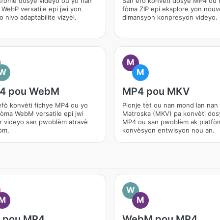
sfòme dosye videyo ou yo nan
San efò konvèti dosye MP4 ou 
WebP versatile epi jwi yon
fòma ZIP epi eksplore yon nouv
 nivo adaptabilite vizyèl.
dimansyon konpresyon videyo.
M
W
M
4 pou WebM
MP4 pou MKV
efò konvèti fichye MP4 ou yo
Plonje tèt ou nan mond lan nan
fòma WebM versatile epi jwi
Matroska (MKV) pa konvèti dos
ur videyo san pwoblèm atravè
MP4 ou san pwoblèm ak platfò
òm.
konvèsyon entwisyon nou an.
W
M
M
I pou MP4
WebM pou MP4