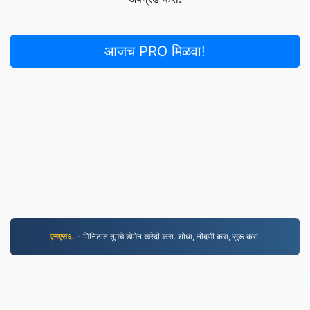
आजच PRO मिळवा!
एनएस६.
- मिनिटांत तुमचे डोमेन खरेदी करा. शोधा, नोंदणी करा, सुरू करा.
MP4.to