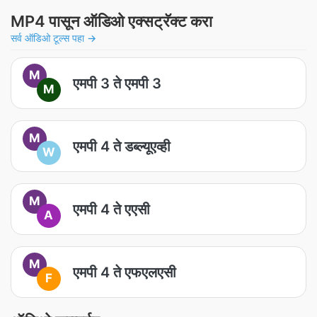
MP4 पासून ऑडिओ एक्सट्रॅक्ट करा
सर्व ऑडिओ टूल्स पहा →
M
एमपी 3 ते एमपी 3
M
M
एमपी 4 ते डब्ल्यूएव्ही
W
M
एमपी 4 ते एएसी
A
M
एमपी 4 ते एफएलएसी
F