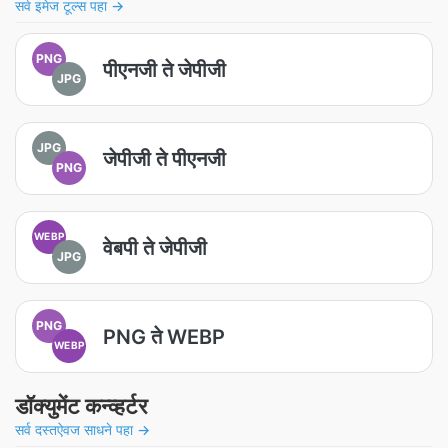
सर्व इमेज टूल्स पहा →
PNG
पीएनजी ते जेपीजी
JPG
JPG
जेपीजी ते पीएनजी
PNG
WEBP
वेबपी ते जेपीजी
JPG
PNG
PNG ते WEBP
WEBP
डॉक्युमेंट कन्व्हर्टर
सर्व दस्तऐवज साधने पहा →