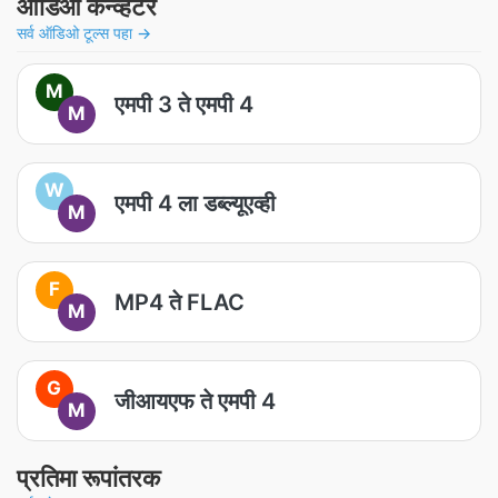
ऑडिओ कन्व्हर्टर
सर्व ऑडिओ टूल्स पहा →
M
एमपी 3 ते एमपी 4
M
W
एमपी 4 ला डब्ल्यूएव्ही
M
F
MP4 ते FLAC
M
G
जीआयएफ ते एमपी 4
M
प्रतिमा रूपांतरक