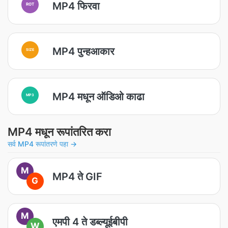
MP4 फिरवा
ROT
MP4 पुन्हआकार
SIZE
MP4 मधून ऑडिओ काढा
MP3
MP4 मधून रूपांतरित करा
सर्व MP4 रूपांतरणे पहा →
M
MP4 ते GIF
G
M
एमपी 4 ते डब्ल्यूईबीपी
W