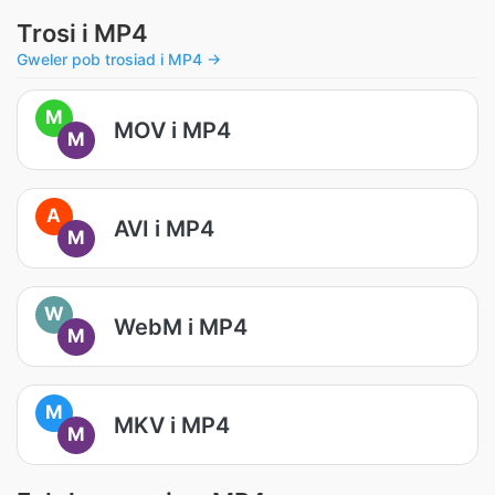
Trosi i MP4
Gweler pob trosiad i MP4 →
M
MOV i MP4
M
A
AVI i MP4
M
W
WebM i MP4
M
M
MKV i MP4
M