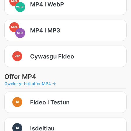
MP4
MP4 i WebP
WEBP
MP4
MP4 i MP3
MP3
Cywasgu Fideo
ZIP
Offer MP4
Gweler yr holl offer MP4 →
Fideo i Testun
AI
Isdeitlau
AI