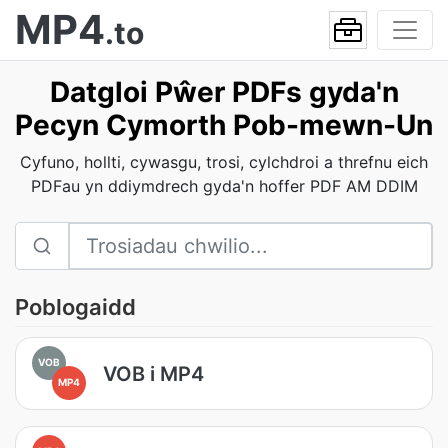
MP4
.to
Datgloi Pŵer PDFs gyda'n
Pecyn Cymorth Pob-mewn-Un
Cyfuno, hollti, cywasgu, trosi, cylchdroi a threfnu eich
PDFau yn ddiymdrech gyda'n hoffer PDF AM DDIM
Poblogaidd
VOB
VOB i MP4
MP4