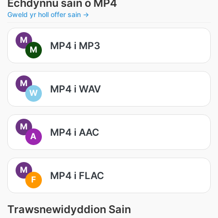
Echdynnu sain o MP4
Gweld yr holl offer sain →
M
MP4 i MP3
M
M
MP4 i WAV
W
M
MP4 i AAC
A
M
MP4 i FLAC
F
Trawsnewidyddion Sain