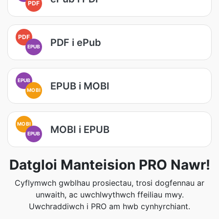
PDF
PDF
PDF i ePub
EPUB
EPUB
EPUB i MOBI
MOBI
MOBI
MOBI i EPUB
EPUB
Datgloi Manteision PRO Nawr!
Cyflymwch gwblhau prosiectau, trosi dogfennau ar
unwaith, ac uwchlwythwch ffeiliau mwy.
Uwchraddiwch i PRO am hwb cynhyrchiant.