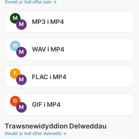
Gweld yr holl offer sain →
M
MP3 i MP4
M
W
WAV i MP4
M
F
FLAC i MP4
M
G
GIF i MP4
M
Trawsnewidyddion Delweddau
Gweld yr holl offer delwedd →