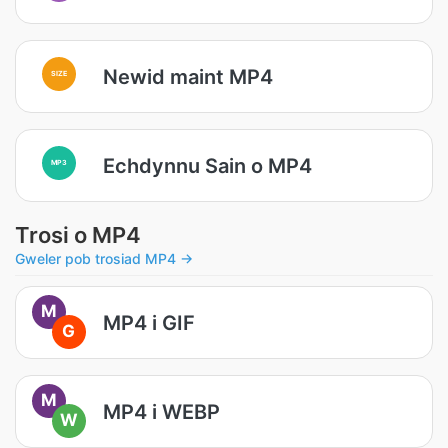
Newid maint MP4
SIZE
Echdynnu Sain o MP4
MP3
Trosi o MP4
Gweler pob trosiad MP4 →
M
MP4 i GIF
G
M
MP4 i WEBP
W