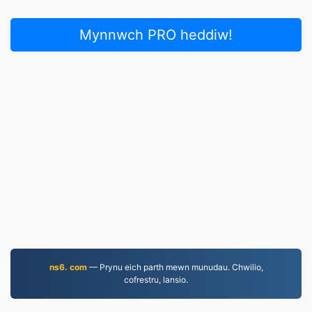
Mynnwch PRO heddiw!
ns6. com
— Prynu eich parth mewn munudau. Chwilio,
cofrestru, lansio.