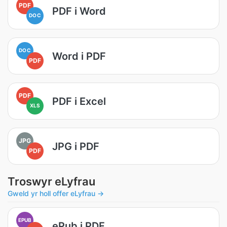
PDF
PDF i Word
DOC
DOC
Word i PDF
PDF
PDF
PDF i Excel
XLS
JPG
JPG i PDF
PDF
Troswyr eLyfrau
Gweld yr holl offer eLyfrau →
EPUB
ePub i PDF