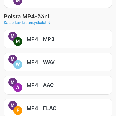
M
Poista MP4-ääni
Katso kaikki äänityökalut →
M
MP4 - MP3
M
M
MP4 - WAV
W
M
MP4 - AAC
A
M
MP4 - FLAC
F