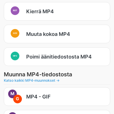
Kierrä MP4
ROT
Muuta kokoa MP4
SIZE
Poimi äänitiedostosta MP4
MP3
Muunna MP4-tiedostosta
Katso kaikki MP4-muunnokset →
M
MP4 - GIF
G