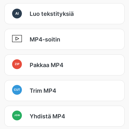
Luo tekstityksiä
AI
MP4-soitin
Pakkaa MP4
ZIP
Trim MP4
CUT
Yhdistä MP4
JOIN