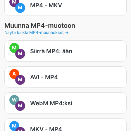
M
MP4 - MKV
M
Muunna MP4-muotoon
Näytä kaikki MP4-muunnokset →
M
Siirrä MP4: ään
M
A
AVI - MP4
M
W
WebM MP4:ksi
M
M
MKV - MP4