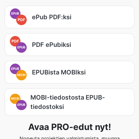
EPUB
ePub PDF:ksi
PDF
PDF
PDF ePubiksi
EPUB
EPUB
EPUBista MOBIksi
MOBI
MOBI-tiedostosta EPUB-
MOBI
EPUB
tiedostoksi
Avaa PRO-edut nyt!
Nopeuta projektien valmistumista, muunna