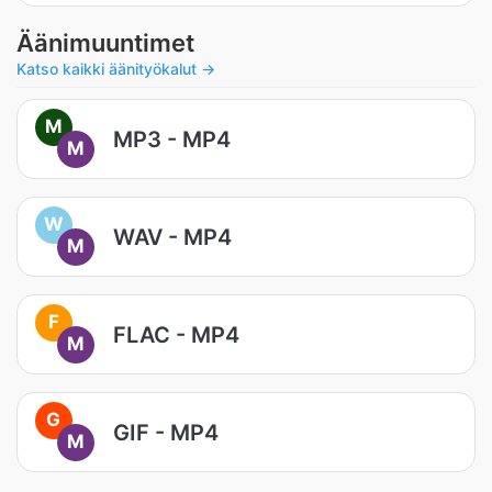
Äänimuuntimet
Katso kaikki äänityökalut →
M
MP3 - MP4
M
W
WAV - MP4
M
F
FLAC - MP4
M
G
GIF - MP4
M