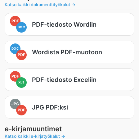
Katso kaikki dokumenttityökalut →
PDF
PDF-tiedosto Wordiin
DOC
DOC
Wordista PDF-muotoon
PDF
PDF
PDF-tiedosto Exceliin
XLS
JPG
JPG PDF:ksi
PDF
e-kirjamuuntimet
Katso kaikki e-kirjatyökalut →