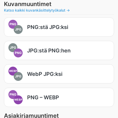
Kuvanmuuntimet
Katso kaikki kuvankäsittelytyökalut →
PNG
PNG:stä JPG:ksi
JPG
JPG
JPG:stä PNG:hen
PNG
WEBP
WebP JPG:ksi
JPG
PNG
PNG – WEBP
WEBP
Asiakirjamuuntimet