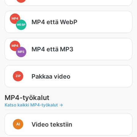
MP4
MP4 että WebP
WEBP
MP4
MP4 että MP3
MP3
Pakkaa video
ZIP
MP4-työkalut
Katso kaikki MP4-työkalut →
Video tekstiin
AI