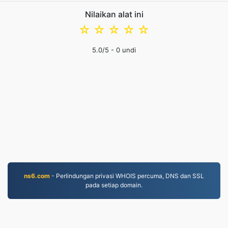
Nilaikan alat ini
☆
☆
☆
☆
☆
5.0
/5 -
0
undi
ns6.com
- Perlindungan privasi WHOIS percuma, DNS dan SSL
pada setiap domain.