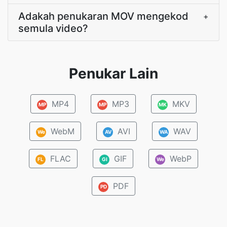
Adakah penukaran MOV mengekod
+
semula video?
Penukar Lain
MP4
MP3
MKV
MP
MP
MK
WebM
AVI
WAV
We
AV
WA
FLAC
GIF
WebP
FL
GI
We
PDF
PD