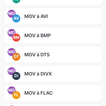
MO
MOV à AVI
AV
MO
MOV à BMP
BM
MO
MOV à DTS
DT
MO
MOV à DIVX
Di
MO
MOV à FLAC
FL