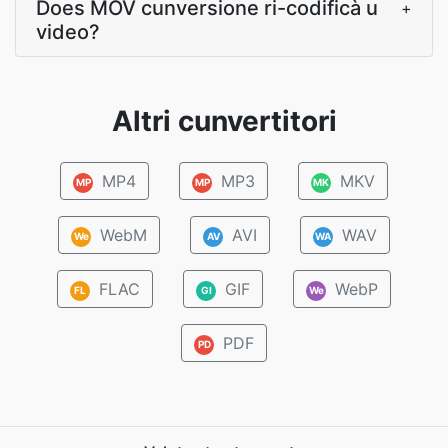
Does MOV cunversione ri-codificà u
+
video?
Altri cunvertitori
MP4
MP3
MKV
MP
MP
MK
WebM
AVI
WAV
We
AV
WA
FLAC
GIF
WebP
FL
GI
We
PDF
PD