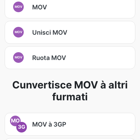
MOV
MOV
Unisci MOV
MOV
Ruota MOV
MOV
Cunvertisce MOV à altri
furmati
MO
MOV à 3GP
3G