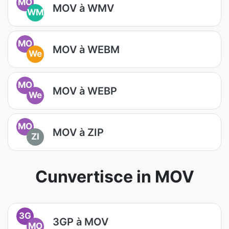
MO
MOV à WMV
WM
MO
MOV à WEBM
We
MO
MOV à WEBP
We
MO
MOV à ZIP
ZI
Cunvertisce in MOV
3G
3GP à MOV
MO