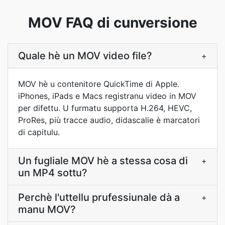
MOV FAQ di cunversione
Quale hè un MOV video file?
+
MOV hè u contenitore QuickTime di Apple.
iPhones, iPads e Macs registranu video in MOV
per difettu. U furmatu supporta H.264, HEVC,
ProRes, più tracce audio, didascalie è marcatori
di capitulu.
Un fugliale MOV hè a stessa cosa di
+
un MP4 sottu?
Perchè l'uttellu prufessiunale dà a
+
manu MOV?