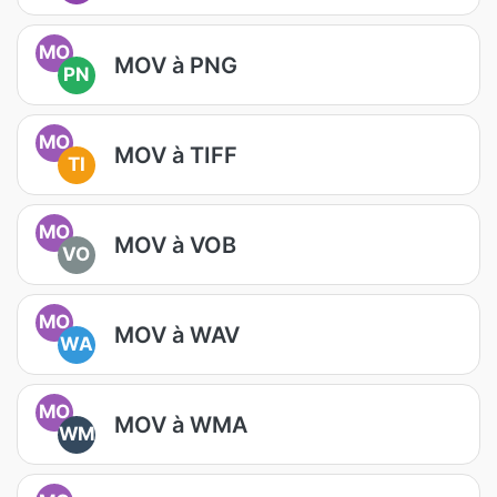
MO
MOV à PNG
PN
MO
MOV à TIFF
TI
MO
MOV à VOB
VO
MO
MOV à WAV
WA
MO
MOV à WMA
WM