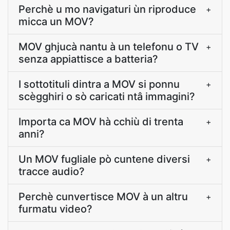
Perchè u mo navigaturi ùn riproduce
+
micca un MOV?
MOV ghjucà nantu à un telefonu o TV
+
senza appiattisce a batteria?
I sottotituli dintra a MOV si ponnu
+
scègghiri o sò caricati ntâ immagini?
Importa ca MOV hà cchiù di trenta
+
anni?
Un MOV fugliale pò cuntene diversi
+
tracce audio?
Perchè cunvertisce MOV à un altru
+
furmatu video?