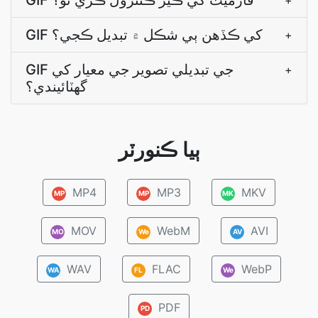
GIF فارميٽ کي ڪير ڪنٽرول ڪري ٿو؟
+
GIF کي ڪڏھن ٻي شڪل ۾ تبديل ڪجي؟
+
GIF جي تبديلي تصوير جي معيار کي
+
گهٽائيندي؟
ٻيا ڪنورٽر
MP4
MP3
MKV
MP
MP
MK
MOV
WebM
AVI
MO
We
AV
WAV
FLAC
WebP
WA
FL
We
PDF
PD