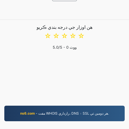
هن اوزار جي درجه بندي ڪريو
☆
☆
☆
☆
☆
ووٽ
0
/5 -
5.0
- مفت WHOIS رازداري، DNS ۽ SSL هر ڊومين تي.
ns6.com