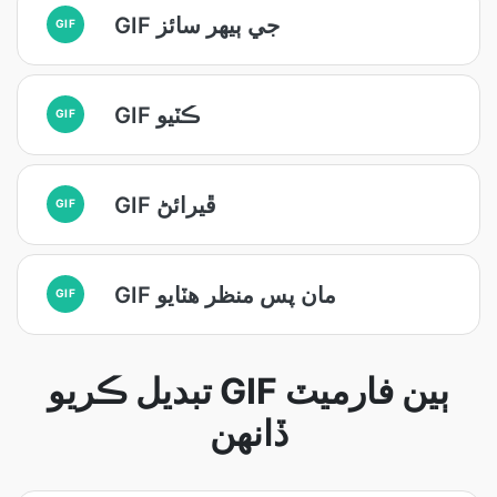
GIF جي ٻيهر سائز
GIF
GIF ڪٽيو
GIF
GIF ڦيرائڻ
GIF
GIF مان پس منظر هٽايو
GIF
تبديل ڪريو GIF ٻين فارميٽ
ڏانهن