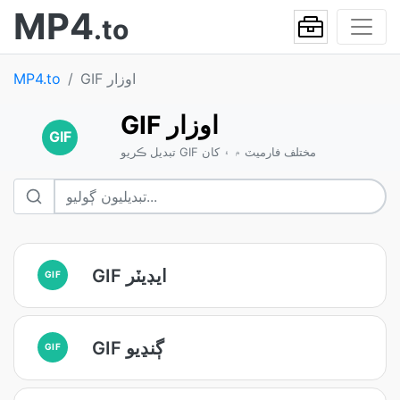
MP4
.to
GIF اوزار
MP4.to
GIF اوزار
GIF
تبديل ڪريو GIF مختلف فارميٽ ۾ ۽ کان
GIF ايڊيٽر
GIF
GIF ڳنڍيو
GIF