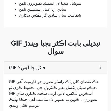
سوشل ميڊيا لاءِ اينيميٽڊ تصويرون ٺاهڻ
سادي رد عمل اينيميشن ٺاهڻ
شفافيت سان سادي گرافڪس ڏيکارڻ
GIF تبديلي بابت اڪثر پڇيا ويندڙ
سوال
GIF فائل ڇا آھي؟
+
GIF هڪ نقصان کان پاڪ راسٽر تصوير جو فارميٽ آھي
جيڪو سڀئي پکسل بغير ڪنٽرول جي محفوظ ڪري ٿو.
GIF اسڪرين شاٽس، لائين آرٽ، سخت ڪنارن سان
تصويرن ۽ ڪنهن به تصوير لاءِ مناسب آھي جيڪا وڌيڪ
ترميم ڪئي ويندي.