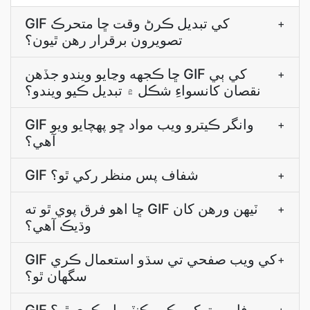
GIF کي تبديل ڪرڻ وقت ڇا متحرڪ
+
تصويرون برقرار رھن ٿيون؟
ڇا ڪجھه وڃايو ويندو جڏھن GIF کي ٻي
+
نقصان کانسواءِ شڪل ۾ تبديل ڪيو ويندو؟
GIF وانگر ڪيترو ويب مواد ڇو پهچايو ويو
+
آھي؟
GIF شفاف پس منظر رکي ٿو؟
+
ڇا اھو فرق پوي ٿو ته GIF ٽيھن ورھن کان
+
وڌيڪ آھي؟
GIF کي ويب صفحي تي سڌو استعمال ڪري
+
سگهان ٿو؟