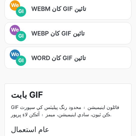
We
WEBM کان GIF تائين
GI
We
WEBP کان GIF تائين
GI
Wo
WORD کان GIF تائين
GI
بابت GIF
GIF فائلون اينيميشن ۽ محدود رنگ پيليٽس کي سپورٽ
ڪن ٿيون، سادي اينيميشن، ميمز ۽ آئڪن لاءِ ڀرپور.
عام استعمال