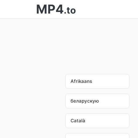
MP4
.to
Afrikaans
беларускую
Català