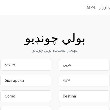
اوزار
MP4
ٻولي چونڊيو
پنھنجي پسنديده ٻولي چونڊيو
عربى
አማርኛ
български
বাঙালি
Corso
čeština