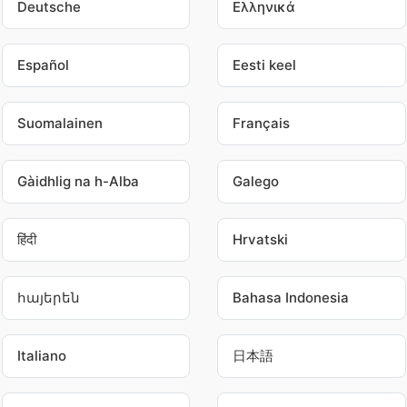
Deutsche
Ελληνικά
Español
Eesti keel
Suomalainen
Français
Gàidhlig na h-Alba
Galego
हिंदी
Hrvatski
հայերեն
Bahasa Indonesia
Italiano
日本語