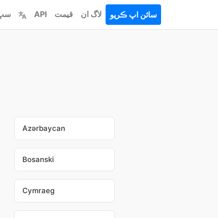
لاگ ان
قيمت
API
سڀ 
سائن اپ ڪريو
Azərbaycan
Bosanski
Cymraeg