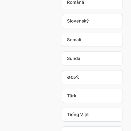
Română
Slovenský
Somali
Sunda
తెలుగు
Türk
Tiếng Việt