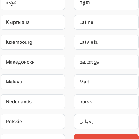
ಕನ್ನಡ
កម្ពុជា
Кыргызча
Latine
luxembourg
Latviešu
Македонски
മലയാളം
Melayu
Malti
Nederlands
norsk
پخوانی
Polskie