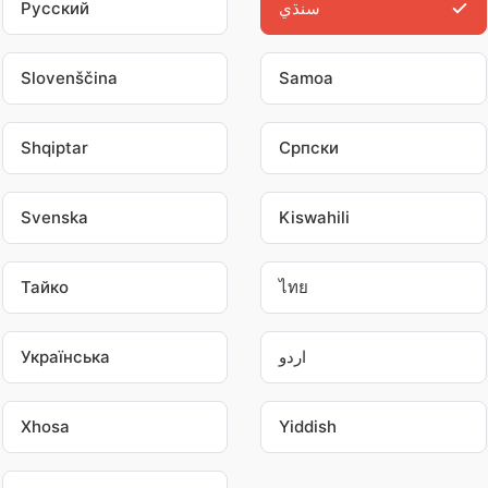
سنڌي
Pусский
Slovenščina
Samoa
Shqiptar
Српски
Svenska
Kiswahili
Тайко
ไทย
اردو
Українська
Xhosa
Yiddish