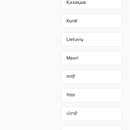
Қазақша
Kurdî
Lietuvių
Maori
मराठी
नेपाल
ਪੰਜਾਬੀ