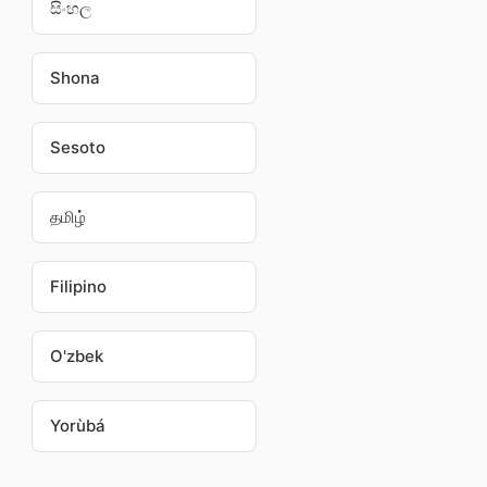
සිංහල
Shona
Sesoto
தமிழ்
Filipino
O'zbek
Yorùbá