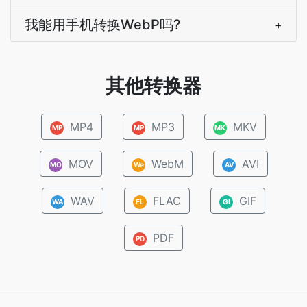
我能用手机转换WebP吗?
+
其他转换器
MP4
MP3
MKV
MP
MP
MK
MOV
WebM
AVI
MO
We
AV
WAV
FLAC
GIF
WA
FL
GI
PDF
PD