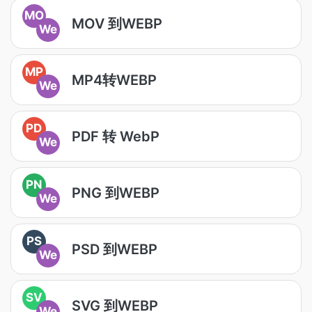
MO
MOV 到WEBP
We
MP
MP4转WEBP
We
PD
PDF 转 WebP
We
PN
PNG 到WEBP
We
PS
PSD 到WEBP
We
SV
SVG 到WEBP
We