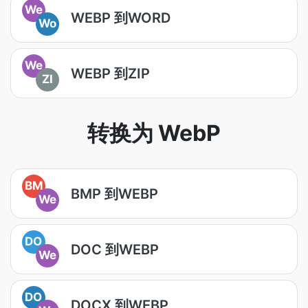
We
WEBP 到WORD
Wo
We
WEBP 到ZIP
ZI
转换为 WebP
BM
BMP 到WEBP
We
DO
DOC 到WEBP
We
DO
DOCX 到WEBP