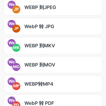
We
WEBP 到JPEG
JP
We
WebP 转 JPG
JP
We
WEBP 到MKV
MK
We
WEBP 到MOV
MO
We
WEBP转MP4
MP
We
WebP 转 PDF
PD