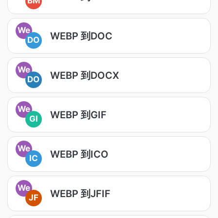
BM
We
WEBP 到DOC
DO
We
WEBP 到DOCX
DO
We
WEBP 到GIF
GI
We
WEBP 到ICO
IC
We
WEBP 到JFIF
JF