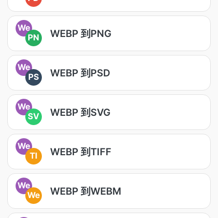
We
WEBP 到PNG
PN
We
WEBP 到PSD
PS
We
WEBP 到SVG
SV
We
WEBP 到TIFF
TI
We
WEBP 到WEBM
We