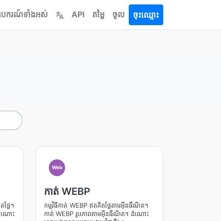
បករណ៍​ទាំងអស់
API
តម្លៃ
ចូល
ចុះឈ្មោះ
Web
កាត់ WEBP
ត​ថ្លៃ។
កម្មវិធីកាត់ WEBP ឥតគិតថ្លៃតាមអ៊ីនធឺណិត។
 ដំណោះ
កាត់ WEBP រូបភាពតាមអ៊ីនធឺណិត។ ដំណោះ