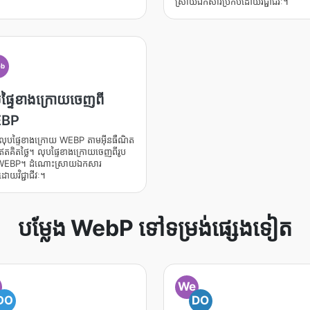
ស្រាយ​ឯកសារ​ប្រកប​ដោយ​វិជ្ជាជីវៈ។
b
ផ្ទៃខាងក្រោយចេញពី
BP
ិធីលុបផ្ទៃខាងក្រោយ WEBP តាមអ៊ីនធឺណិត
គិតថ្លៃ។ លុបផ្ទៃខាងក្រោយចេញពីរូប
WEBP។ ដំណោះស្រាយឯកសារ
ោយវិជ្ជាជីវៈ។
បម្លែង WebP ទៅទម្រង់ផ្សេងទៀត
We
DO
DO