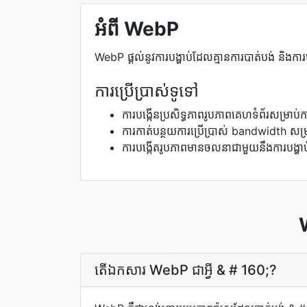
អំពី WebP
WebP ផ្តល់នូវការបង្ហាប់ដែលគ្មានការបាត់បង់ និង
ការប្រើប្រាស់ទូទៅ
ការបង្កើនប្រសិទ្ធភាពរូបភាពគេហទំព័រសម្រាប់
ការកាត់បន្ថយការប្រើប្រាស់ bandwidth សម្រ
ការបង្កើតរូបភាពមានចលនាជាមួយនឹងការបង្ហាប
តើ​ឯកសារ WebP ជា​អ្វី & # 160;?