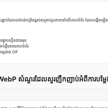
ការបង្ហាប់ដែលបាត់បង់កម្រិតខ្ពស់សម្រាប់រូបភាពនៅលើគេហទំព័រ ដែលបង្កើ
ការផ្ទុកលឿនជាងមុន
ាប់ខ្លឹមសារគេហទំព័រ
់ល្អជាង GIF
WebP សំណួរដែលសួរញឹកញាប់អំពីការបម្លែ