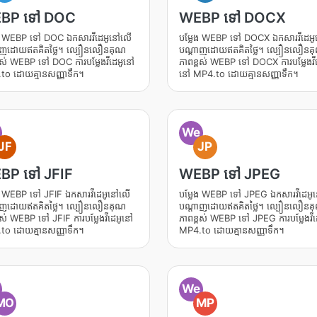
BP ទៅ DOC
WEBP ទៅ DOCX
ែង WEBP ទៅ DOC ឯកសារវីដេអូនៅលើ
បម្លែង WEBP ទៅ DOCX ឯកសារវីដេអ
ាញដោយឥតគិតថ្លៃ។ ល្បឿនលឿនគុណ
បណ្តាញដោយឥតគិតថ្លៃ។ ល្បឿនលឿនគ
ពស់ WEBP ទៅ DOC ការបម្លែងវីដេអូនៅ
ភាពខ្ពស់ WEBP ទៅ DOCX ការបម្លែងវីដ
to ដោយគ្មានសញ្ញាទឹក។
នៅ MP4.to ដោយគ្មានសញ្ញាទឹក។
We
JF
JP
BP ទៅ JFIF
WEBP ទៅ JPEG
ែង WEBP ទៅ JFIF ឯកសារវីដេអូនៅលើ
បម្លែង WEBP ទៅ JPEG ឯកសារវីដេអ
ាញដោយឥតគិតថ្លៃ។ ល្បឿនលឿនគុណ
បណ្តាញដោយឥតគិតថ្លៃ។ ល្បឿនលឿនគ
ពស់ WEBP ទៅ JFIF ការបម្លែងវីដេអូនៅ
ភាពខ្ពស់ WEBP ទៅ JPEG ការបម្លែងវី
to ដោយគ្មានសញ្ញាទឹក។
MP4.to ដោយគ្មានសញ្ញាទឹក។
We
MO
MP