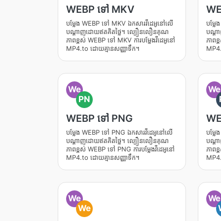
WEBP ទៅ MKV
WE
បម្លែង WEBP ទៅ MKV ឯកសារវីដេអូនៅលើ
បម្ល
បណ្តាញដោយឥតគិតថ្លៃ។ ល្បឿនលឿនគុណ
បណ្ត
ភាពខ្ពស់ WEBP ទៅ MKV ការបម្លែងវីដេអូនៅ
ភាពខ្
MP4.to ដោយគ្មានសញ្ញាទឹក។
MP4.
We
We
PN
WEBP ទៅ PNG
WE
បម្លែង WEBP ទៅ PNG ឯកសារវីដេអូនៅលើ
បម្ល
បណ្តាញដោយឥតគិតថ្លៃ។ ល្បឿនលឿនគុណ
បណ្ត
ភាពខ្ពស់ WEBP ទៅ PNG ការបម្លែងវីដេអូនៅ
ភាពខ្
MP4.to ដោយគ្មានសញ្ញាទឹក។
MP4.
We
We
We