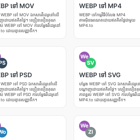
BP ទៅ MOV
WEBP ទៅ MP4
ែង WEBP ទៅ MOV ឯកសារវីដេអូនៅលើ
WEBP ទៅកម្មវិធីបំលែង MP4
ាញដោយឥតគិតថ្លៃ។ ល្បឿនលឿនគុណ
តាមអ៊ិនធរណេតដោយឥតគិតថ្លៃជាមួយ
ពស់ WEBP ទៅ MOV ការបម្លែងវីដេអូនៅ
MP4.to
to ដោយគ្មានសញ្ញាទឹក។
We
PS
SV
BP ទៅ PSD
WEBP ទៅ SVG
ែង WEBP ទៅ PSD ឯកសារវីដេអូនៅលើ
បម្លែង WEBP ទៅ SVG ឯកសារវីដេអូ
ាញដោយឥតគិតថ្លៃ។ ល្បឿនលឿនគុណ
បណ្តាញដោយឥតគិតថ្លៃ។ ល្បឿនលឿនគ
ពស់ WEBP ទៅ PSD ការបម្លែងវីដេអូនៅ
ភាពខ្ពស់ WEBP ទៅ SVG ការបម្លែងវីដ
to ដោយគ្មានសញ្ញាទឹក។
MP4.to ដោយគ្មានសញ្ញាទឹក។
We
Wo
ZI