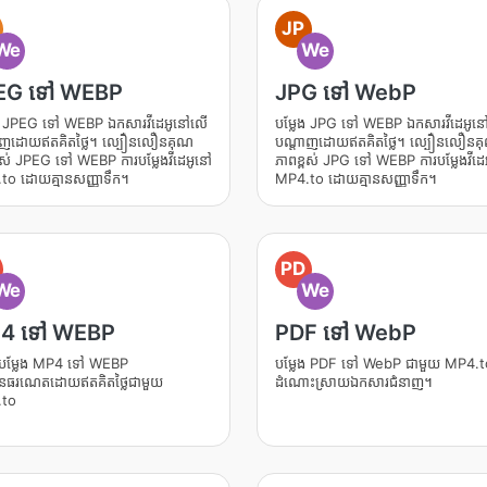
JP
We
We
EG ទៅ WEBP
JPG ទៅ WebP
ែង JPEG ទៅ WEBP ឯកសារវីដេអូនៅលើ
បម្លែង JPG ទៅ WEBP ឯកសារវីដេអូន
ាញដោយឥតគិតថ្លៃ។ ល្បឿនលឿនគុណ
បណ្តាញដោយឥតគិតថ្លៃ។ ល្បឿនលឿនគ
ពស់ JPEG ទៅ WEBP ការបម្លែងវីដេអូនៅ
ភាពខ្ពស់ JPG ទៅ WEBP ការបម្លែងវីដេ
to ដោយគ្មានសញ្ញាទឹក។
MP4.to ដោយគ្មានសញ្ញាទឹក។
PD
We
We
4 ទៅ WEBP
PDF ទៅ WebP
ិធីបម្លែង MP4 ទៅ WEBP
បម្លែង PDF ទៅ WebP ជាមួយ MP4.t
៊ិនធរណេតដោយឥតគិតថ្លៃជាមួយ
ដំណោះស្រាយឯកសារជំនាញ។
to