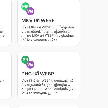
MK
We
MKV ទៅ WEBP
ៅលើ
បម្លែង MKV ទៅ WEBP ឯកសារវីដេអូនៅលើ
ុណ
បណ្តាញដោយឥតគិតថ្លៃ។ ល្បឿនលឿនគុណ
អូនៅ
ភាពខ្ពស់ MKV ទៅ WEBP ការបម្លែងវីដេអូនៅ
MP4.to ដោយគ្មានសញ្ញាទឹក។
PN
We
PNG ទៅ WEBP
o ។
បម្លែង PNG ទៅ WEBP ឯកសារវីដេអូនៅលើ
បណ្តាញដោយឥតគិតថ្លៃ។ ល្បឿនលឿនគុណ
ភាពខ្ពស់ PNG ទៅ WEBP ការបម្លែងវីដេអូនៅ
MP4.to ដោយគ្មានសញ្ញាទឹក។