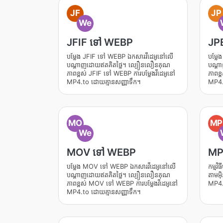
JF
JP
We
JFIF ទៅ WEBP
JP
បម្លែង JFIF ទៅ WEBP ឯកសារវីដេអូនៅលើ
បម្ល
បណ្តាញដោយឥតគិតថ្លៃ។ ល្បឿនលឿនគុណ
បណ្ត
ភាពខ្ពស់ JFIF ទៅ WEBP ការបម្លែងវីដេអូនៅ
ភាពខ្
MP4.to ដោយគ្មានសញ្ញាទឹក។
MP4.
MO
MP
We
MOV ទៅ WEBP
MP
បម្លែង MOV ទៅ WEBP ឯកសារវីដេអូនៅលើ
កម្មវ
បណ្តាញដោយឥតគិតថ្លៃ។ ល្បឿនលឿនគុណ
តាមអ
ភាពខ្ពស់ MOV ទៅ WEBP ការបម្លែងវីដេអូនៅ
MP4.
MP4.to ដោយគ្មានសញ្ញាទឹក។