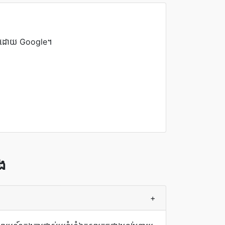
តឡើងដោយ Google។
ង
+