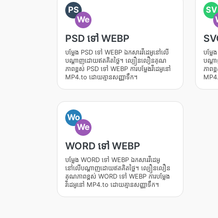
PS
SV
We
PSD ទៅ WEBP
SV
បម្លែង PSD ទៅ WEBP ឯកសារវីដេអូនៅលើ
បម្ល
បណ្តាញដោយឥតគិតថ្លៃ។ ល្បឿនលឿនគុណ
បណ្ត
ភាពខ្ពស់ PSD ទៅ WEBP ការបម្លែងវីដេអូនៅ
ភាពខ្
MP4.to ដោយគ្មានសញ្ញាទឹក។
MP4.
Wo
We
WORD ទៅ WEBP
បម្លែង WORD ទៅ WEBP ឯកសារវីដេអូ
នៅលើបណ្តាញដោយឥតគិតថ្លៃ។ ល្បឿនលឿន
គុណភាពខ្ពស់ WORD ទៅ WEBP ការបម្លែង
វីដេអូនៅ MP4.to ដោយគ្មានសញ្ញាទឹក។