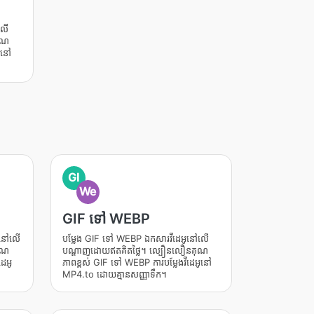
លើ
ុណ
ូនៅ
GI
We
GIF ទៅ WEBP
ូនៅលើ
បម្លែង GIF ទៅ WEBP ឯកសារវីដេអូនៅលើ
ុណ
បណ្តាញដោយឥតគិតថ្លៃ។ ល្បឿនលឿនគុណ
េអូ
ភាពខ្ពស់ GIF ទៅ WEBP ការបម្លែងវីដេអូនៅ
MP4.to ដោយគ្មានសញ្ញាទឹក។