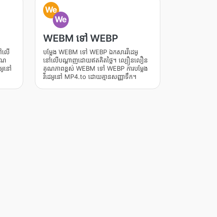
We
We
WEBM ទៅ WEBP
នៅលើ
បម្លែង WEBM ទៅ WEBP ឯកសារវីដេអូ
ុណ
នៅលើបណ្តាញដោយឥតគិតថ្លៃ។ ល្បឿនលឿន
េអូនៅ
គុណភាពខ្ពស់ WEBM ទៅ WEBP ការបម្លែង
វីដេអូនៅ MP4.to ដោយគ្មានសញ្ញាទឹក។