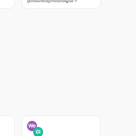
ស្រាយឯកសារប្រកបដោយវិជ្ជាជីវៈ។
We
GI