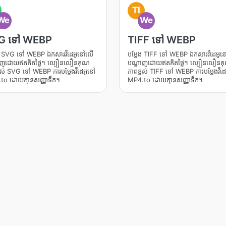
TI
We
We
G ទៅ WEBP
TIFF ទៅ WEBP
ែង SVG ទៅ WEBP ឯកសារវីដេអូនៅលើ
បម្លែង TIFF ទៅ WEBP ឯកសារវីដេអូ
ាញដោយឥតគិតថ្លៃ។ ល្បឿនលឿនគុណ
បណ្តាញដោយឥតគិតថ្លៃ។ ល្បឿនលឿនគ
ពស់ SVG ទៅ WEBP ការបម្លែងវីដេអូនៅ
ភាពខ្ពស់ TIFF ទៅ WEBP ការបម្លែងវីដ
to ដោយគ្មានសញ្ញាទឹក។
MP4.to ដោយគ្មានសញ្ញាទឹក។