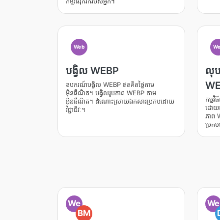
កម្មវិធីរុករករបស់អ្នក។
Web
We
បង្វិល WEBP
លុប
WE
ឧបករណ៍បង្វិល WEBP ឥតគិតថ្លៃតាម
អ៊ីនធឺណិត។ បង្វិលរូបភាព WEBP តាម
កម្មវ
អ៊ីនធឺណិត។ ដំណោះស្រាយឯកសារប្រកបដោយ
ដោយឥត
វិជ្ជាជីវៈ។
ភាព 
ប្រកបដ
We
We
BM