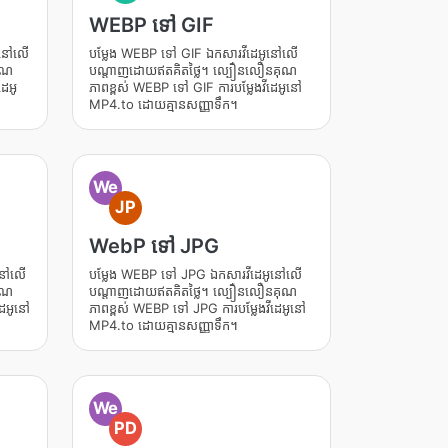
WEBP ទៅ GIF
ូនៅលើ
បម្លែង WEBP ទៅ GIF ឯកសារវីដេអូនៅលើ
ុណ
បណ្តាញដោយឥតគិតថ្លៃ។ ល្បឿនលឿនគុណ
េអូ
ភាពខ្ពស់ WEBP ទៅ GIF ការបម្លែងវីដេអូនៅ
MP4.to ដោយគ្មានសញ្ញាទឹក។
We
JP
WebP ទៅ JPG
ូនៅលើ
បម្លែង WEBP ទៅ JPG ឯកសារវីដេអូនៅលើ
ុណ
បណ្តាញដោយឥតគិតថ្លៃ។ ល្បឿនលឿនគុណ
ដេអូនៅ
ភាពខ្ពស់ WEBP ទៅ JPG ការបម្លែងវីដេអូនៅ
MP4.to ដោយគ្មានសញ្ញាទឹក។
We
PD