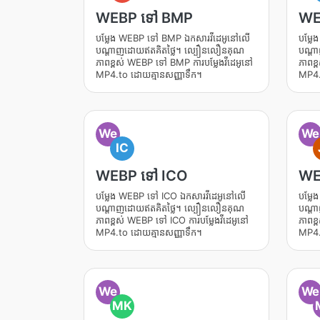
WEBP ទៅ BMP
WE
បម្លែង WEBP ទៅ BMP ឯកសារវីដេអូនៅលើ
បម្ល
បណ្តាញដោយឥតគិតថ្លៃ។ ល្បឿនលឿនគុណ
បណ្ត
ភាពខ្ពស់ WEBP ទៅ BMP ការបម្លែងវីដេអូនៅ
ភាពខ្
MP4.to ដោយគ្មានសញ្ញាទឹក។
MP4.
We
We
IC
WEBP ទៅ ICO
WE
បម្លែង WEBP ទៅ ICO ឯកសារវីដេអូនៅលើ
បម្ល
បណ្តាញដោយឥតគិតថ្លៃ។ ល្បឿនលឿនគុណ
បណ្ត
ភាពខ្ពស់ WEBP ទៅ ICO ការបម្លែងវីដេអូនៅ
ភាពខ្
MP4.to ដោយគ្មានសញ្ញាទឹក។
MP4.
We
We
MK