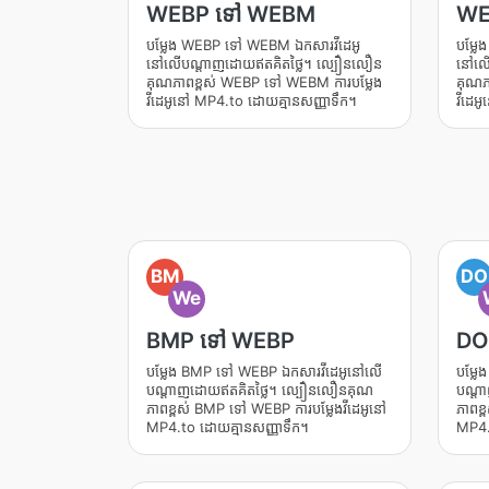
WEBP ទៅ WEBM
WE
បម្លែង WEBP ទៅ WEBM ឯកសារវីដេអូ
បម្ល
នៅលើបណ្តាញដោយឥតគិតថ្លៃ។ ល្បឿនលឿន
នៅលើ
គុណភាពខ្ពស់ WEBP ទៅ WEBM ការបម្លែង
គុណភ
វីដេអូនៅ MP4.to ដោយគ្មានសញ្ញាទឹក។
វីដេអ
BM
DO
We
BMP ទៅ WEBP
DO
បម្លែង BMP ទៅ WEBP ឯកសារវីដេអូនៅលើ
បម្ល
បណ្តាញដោយឥតគិតថ្លៃ។ ល្បឿនលឿនគុណ
បណ្ត
ភាពខ្ពស់ BMP ទៅ WEBP ការបម្លែងវីដេអូនៅ
ភាពខ្
MP4.to ដោយគ្មានសញ្ញាទឹក។
MP4.