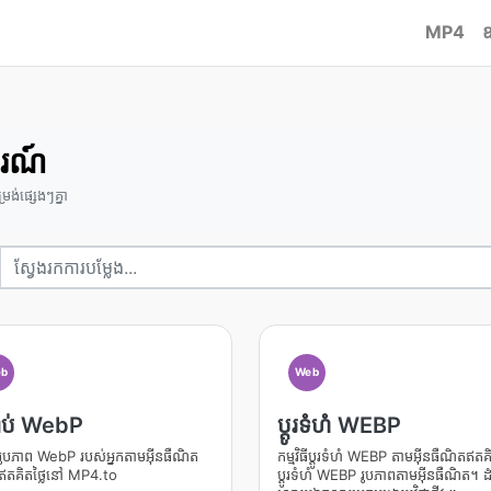
MP4
ឧ
រណ៍
ង់ផ្សេងៗគ្នា
b
Web
ហាប់ WebP
ប្ដូរ​ទំហំ WEBP
ប់រូបភាព WebP របស់អ្នកតាមអ៊ីនធឺណិត
កម្មវិធី​ប្ដូរ​ទំហំ WEBP តាម​អ៊ីនធឺណិត​ឥត​គិ
តគិតថ្លៃនៅ MP4.to
ប្ដូរ​ទំហំ WEBP រូបភាព​តាម​អ៊ីនធឺណិត។