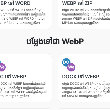
BP ទៅ WORD
WEBP ទៅ ZIP
ែង WEBP ទៅ WORD ឯកសារវីដេអូ
បម្លែង WEBP ទៅ ZIP ឯកសារវីដេអូនៅ
បណ្តាញដោយឥតគិតថ្លៃ។ ល្បឿនលឿន
បណ្តាញដោយឥតគិតថ្លៃ។ ល្បឿនលឿនគ
ាពខ្ពស់ WEBP ទៅ WORD ការបម្លែង
ភាពខ្ពស់ WEBP ទៅ ZIP ការបម្លែងវីដេអ
ូនៅ MP4.to ដោយគ្មានសញ្ញាទឹក។
MP4.to ដោយគ្មានសញ្ញាទឹក។
បម្លែងទៅជា WebP
DO
We
We
C ទៅ WEBP
DOCX ទៅ WEBP
ែង DOC ទៅ WEBP ឯកសារវីដេអូនៅលើ
បម្លែង DOCX ទៅ WEBP ឯកសារវីដេអ
ាញដោយឥតគិតថ្លៃ។ ល្បឿនលឿនគុណ
បណ្តាញដោយឥតគិតថ្លៃ។ ល្បឿនលឿនគ
ពស់ DOC ទៅ WEBP ការបម្លែងវីដេអូនៅ
ភាពខ្ពស់ DOCX ទៅ WEBP ការបម្លែងវីដ
to ដោយគ្មានសញ្ញាទឹក។
នៅ MP4.to ដោយគ្មានសញ្ញាទឹក។