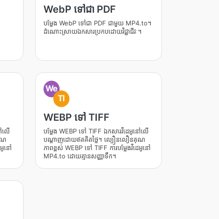
WebP ទៅជា PDF
បម្លែង WebP ទៅជា PDF ជាមួយ MP4.to។
ដំណោះស្រាយឯកសារប្រកបដោយវិជ្ជាជីវៈ។
We
TI
WEBP ទៅ TIFF
នៅលើ
បម្លែង WEBP ទៅ TIFF ឯកសារវីដេអូនៅលើ
ុណ
បណ្តាញដោយឥតគិតថ្លៃ។ ល្បឿនលឿនគុណ
េអូនៅ
ភាពខ្ពស់ WEBP ទៅ TIFF ការបម្លែងវីដេអូនៅ
MP4.to ដោយគ្មានសញ្ញាទឹក។