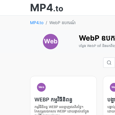
MP4
.to
MP4.to
WebP ឧបករណ៍
WebP ឧបក
Web
បម្លែង WebP ទៅ និងមកពីទម្រ
Web
We
WEBP កម្មវិធីនិពន្ធ
បង្
កម្មវិធីនិពន្ធ WEBP អនឡាញឥតគិតថ្លៃ។
បង្ហា
កែសម្រួលឯកសារ WEBP ដោយផ្ទាល់នៅក្នុង
ដោយឥ