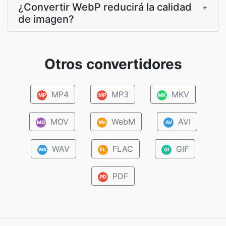
¿Convertir WebP reducirá la calidad
+
de imagen?
Otros convertidores
MP4
MP3
MKV
MP
MP
MK
MOV
WebM
AVI
MO
We
AV
WAV
FLAC
GIF
WA
FL
GI
PDF
PD