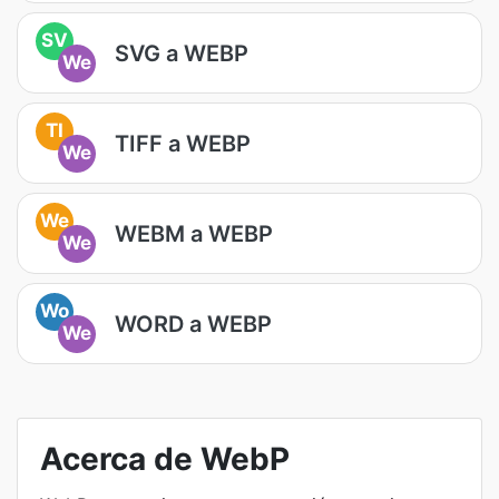
SV
SVG a WEBP
We
TI
TIFF a WEBP
We
We
WEBM a WEBP
We
Wo
WORD a WEBP
We
Acerca de WebP