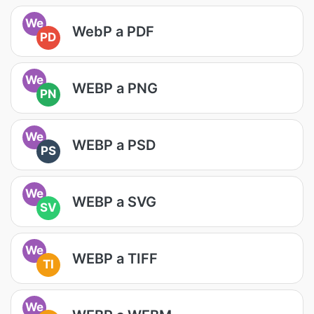
We
WebP a PDF
PD
We
WEBP a PNG
PN
We
WEBP a PSD
PS
We
WEBP a SVG
SV
We
WEBP a TIFF
TI
We