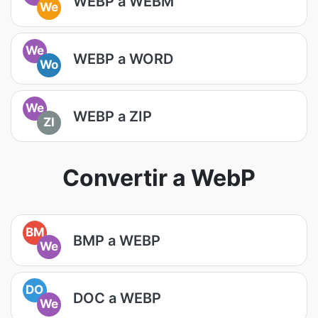
WEBP a WEBM
We
We
WEBP a WORD
Wo
We
WEBP a ZIP
ZI
Convertir a WebP
BM
BMP a WEBP
We
DO
DOC a WEBP
We