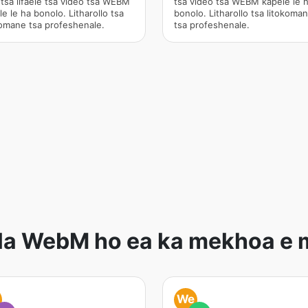
tsa lifaele tsa video tsa WEBM
tsa video tsa WEBM kapele le 
e le ha bonolo. Litharollo tsa
bonolo. Litharollo tsa litokoma
komane tsa profeshenale.
tsa profeshenale.
la WebM ho ea ka mekhoa e
We