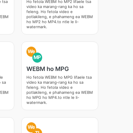
 tsa
Ho fetola WEBM ho MP2 lifaele tsa
video ka marang-rang ka ho sa
feleng. Ho fetola video e
 WEBM
potlakileng, e phahameng ea WEBM
ho MP2 ho MP4.to ntle le li-
watermark.
We
MP
WEBM ho MPG
le
Ho fetola WEBM ho MPG lifaele tsa
o sa
video ka marang-rang ka ho sa
feleng. Ho fetola video e
 WEBM
potlakileng, e phahameng ea WEBM
ho MPG ho MP4.to ntle le li-
watermark.
We