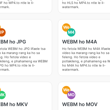
F ho MP4.to ntle le li-
ho HLS ho MP4.to ntle le li-
rmark.
watermark.
We
JP
M4
BM ho JPG
WEBM ho M4A
etola WEBM ho JPG lifaele tsa
Ho fetola WEBM ho M4A lifaele
o ka marang-rang ka ho sa
video ka marang-rang ka ho sa
ng. Ho fetola video e
feleng. Ho fetola video e
akileng, e phahameng ea WEBM
potlakileng, e phahameng ea
PG ho MP4.to ntle le li-
ho M4A ho MP4.to ntle le li-
rmark.
watermark.
We
MK
MO
BM ho MKV
WEBM ho MOV