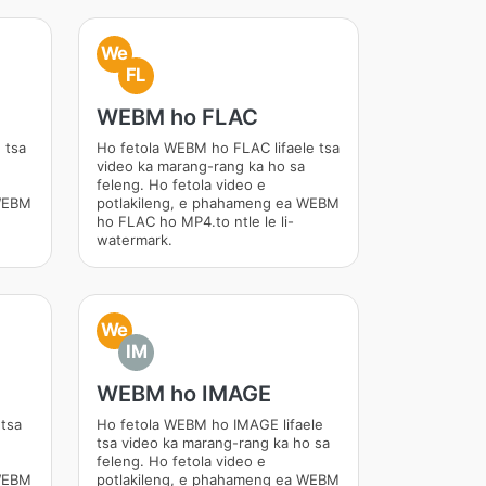
We
FL
WEBM ho FLAC
 tsa
Ho fetola WEBM ho FLAC lifaele tsa
video ka marang-rang ka ho sa
feleng. Ho fetola video e
 WEBM
potlakileng, e phahameng ea WEBM
ho FLAC ho MP4.to ntle le li-
watermark.
We
IM
WEBM ho IMAGE
 tsa
Ho fetola WEBM ho IMAGE lifaele
tsa video ka marang-rang ka ho sa
feleng. Ho fetola video e
 WEBM
potlakileng, e phahameng ea WEBM