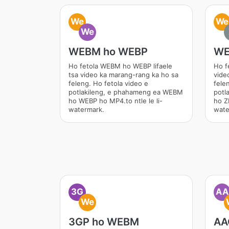
We
We
We
WEBM ho WEBP
WE
Ho fetola WEBM ho WEBP lifaele
Ho f
tsa video ka marang-rang ka ho sa
vide
feleng. Ho fetola video e
fele
potlakileng, e phahameng ea WEBM
potl
ho WEBP ho MP4.to ntle le li-
ho ZI
watermark.
wate
3G
AA
We
3GP ho WEBM
AA