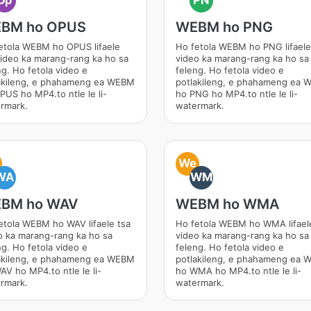
Op
PN
BM ho OPUS
WEBM ho PNG
etola WEBM ho OPUS lifaele
Ho fetola WEBM ho PNG lifaele
video ka marang-rang ka ho sa
video ka marang-rang ka ho sa
ng. Ho fetola video e
feleng. Ho fetola video e
akileng, e phahameng ea WEBM
potlakileng, e phahameng ea
PUS ho MP4.to ntle le li-
ho PNG ho MP4.to ntle le li-
rmark.
watermark.
We
WA
WM
BM ho WAV
WEBM ho WMA
etola WEBM ho WAV lifaele tsa
Ho fetola WEBM ho WMA lifael
o ka marang-rang ka ho sa
video ka marang-rang ka ho sa
ng. Ho fetola video e
feleng. Ho fetola video e
akileng, e phahameng ea WEBM
potlakileng, e phahameng ea
AV ho MP4.to ntle le li-
ho WMA ho MP4.to ntle le li-
rmark.
watermark.