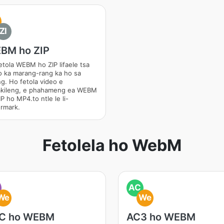
ZI
BM ho ZIP
etola WEBM ho ZIP lifaele tsa
o ka marang-rang ka ho sa
ng. Ho fetola video e
akileng, e phahameng ea WEBM
P ho MP4.to ntle le li-
rmark.
Fetolela ho WebM
AC
We
We
C ho WEBM
AC3 ho WEBM