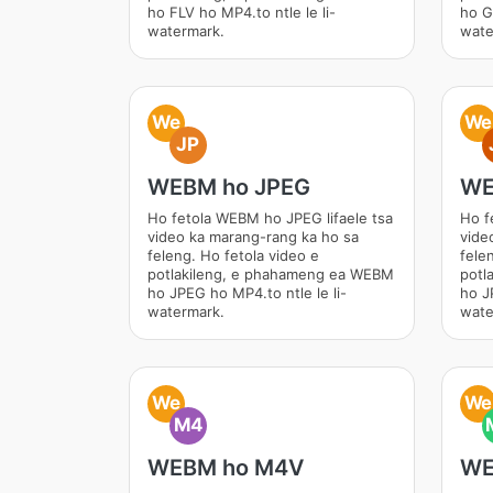
ho FLV ho MP4.to ntle le li-
ho GI
watermark.
wate
We
We
JP
WEBM ho JPEG
WE
Ho fetola WEBM ho JPEG lifaele tsa
Ho f
video ka marang-rang ka ho sa
vide
feleng. Ho fetola video e
fele
potlakileng, e phahameng ea WEBM
potl
ho JPEG ho MP4.to ntle le li-
ho J
watermark.
wate
We
We
M4
WEBM ho M4V
WE