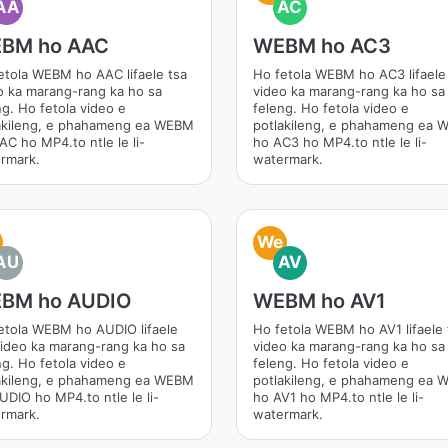
AA
AC
BM ho AAC
WEBM ho AC3
etola WEBM ho AAC lifaele tsa
Ho fetola WEBM ho AC3 lifaele
o ka marang-rang ka ho sa
video ka marang-rang ka ho sa
ng. Ho fetola video e
feleng. Ho fetola video e
akileng, e phahameng ea WEBM
potlakileng, e phahameng ea
AC ho MP4.to ntle le li-
ho AC3 ho MP4.to ntle le li-
rmark.
watermark.
We
AU
AV
BM ho AUDIO
WEBM ho AV1
etola WEBM ho AUDIO lifaele
Ho fetola WEBM ho AV1 lifaele 
video ka marang-rang ka ho sa
video ka marang-rang ka ho sa
ng. Ho fetola video e
feleng. Ho fetola video e
akileng, e phahameng ea WEBM
potlakileng, e phahameng ea
UDIO ho MP4.to ntle le li-
ho AV1 ho MP4.to ntle le li-
rmark.
watermark.