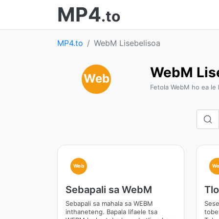
MP4
.to
MP4.to
WebM Lisebelisoa
WebM Lis
Web
Fetola WebM ho ea le
Web
We
Sebapali sa WebM
Tl
Sebapali sa mahala sa WEBM
Sese
inthaneteng. Bapala lifaele tsa
tobe