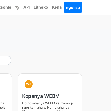
tsohle
API
Litheko
Kena
ngolisa
Web
Kopanya WEBM
eha
Ho hokahanya WEBM ka marang-
aele
rang ka mahala. Ho hokahanya