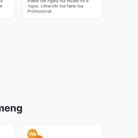
ha
lifaele tse ngata tsa WEBM ho e
ne
'ngoe. Litharollo tsa faele tsa
Professional.
 meng
We