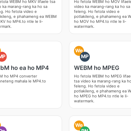
etola WEBM ho MKV lifaele tsa
Ho fetola WEBM ho MOV lifaele
o ka marang-rang ka ho sa
video ka marang-rang ka ho sa
ng. Ho fetola video e
feleng. Ho fetola video e
akileng, e phahameng ea WEBM
potlakileng, e phahameng ea
KV ho MP4.to ntle le li-
ho MOV ho MP4.to ntle le li-
rmark.
watermark.
We
MP
MP
bM ho ea ho MP4
WEBM ho MPEG
 ho MP4 converter
Ho fetola WEBM ho MPEG lifae
aneteng mahala le MP4.to
tsa video ka marang-rang ka h
feleng. Ho fetola video e
potlakileng, e phahameng ea
ho MPEG ho MP4.to ntle le li-
watermark.
We