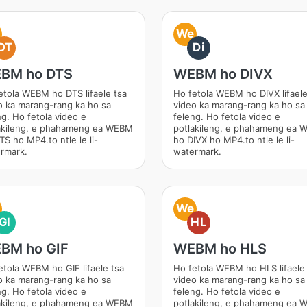
We
DT
Di
BM ho DTS
WEBM ho DIVX
etola WEBM ho DTS lifaele tsa
Ho fetola WEBM ho DIVX lifaele
o ka marang-rang ka ho sa
video ka marang-rang ka ho sa
ng. Ho fetola video e
feleng. Ho fetola video e
akileng, e phahameng ea WEBM
potlakileng, e phahameng ea
TS ho MP4.to ntle le li-
ho DIVX ho MP4.to ntle le li-
rmark.
watermark.
We
GI
HL
BM ho GIF
WEBM ho HLS
etola WEBM ho GIF lifaele tsa
Ho fetola WEBM ho HLS lifaele
o ka marang-rang ka ho sa
video ka marang-rang ka ho sa
ng. Ho fetola video e
feleng. Ho fetola video e
akileng, e phahameng ea WEBM
potlakileng, e phahameng ea