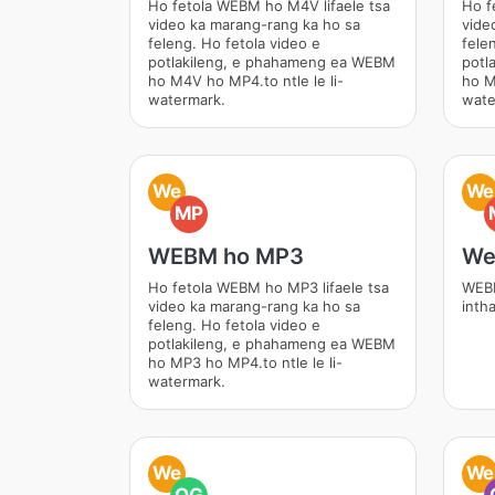
Ho fetola WEBM ho M4V lifaele tsa
Ho f
video ka marang-rang ka ho sa
vide
feleng. Ho fetola video e
fele
potlakileng, e phahameng ea WEBM
potl
ho M4V ho MP4.to ntle le li-
ho M
watermark.
wate
We
We
MP
WEBM ho MP3
We
Ho fetola WEBM ho MP3 lifaele tsa
WEBM
video ka marang-rang ka ho sa
inth
feleng. Ho fetola video e
potlakileng, e phahameng ea WEBM
ho MP3 ho MP4.to ntle le li-
watermark.
We
We