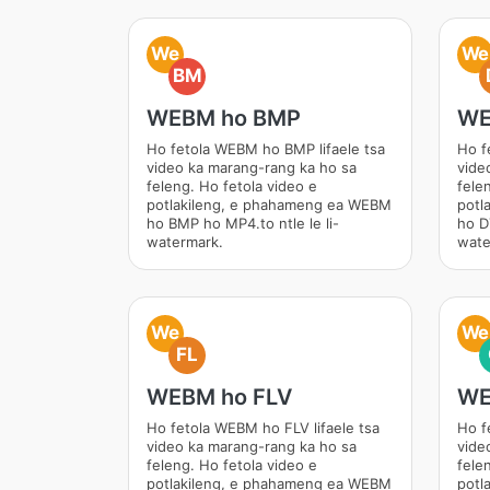
We
We
BM
WEBM ho BMP
WE
Ho fetola WEBM ho BMP lifaele tsa
Ho f
video ka marang-rang ka ho sa
vide
feleng. Ho fetola video e
fele
potlakileng, e phahameng ea WEBM
potl
ho BMP ho MP4.to ntle le li-
ho D
watermark.
wate
We
We
FL
WEBM ho FLV
WE
Ho fetola WEBM ho FLV lifaele tsa
Ho f
video ka marang-rang ka ho sa
vide
feleng. Ho fetola video e
fele
potlakileng, e phahameng ea WEBM
potl