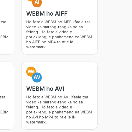
AI
WEBM ho AIFF
 tsa
Ho fetola WEBM ho AIFF lifaele tsa
video ka marang-rang ka ho sa
feleng. Ho fetola video e
 WEBM
potlakileng, e phahameng ea WEBM
ho AIFF ho MP4.to ntle le li-
watermark.
We
AV
WEBM ho AVI
tsa
Ho fetola WEBM ho AVI lifaele tsa
video ka marang-rang ka ho sa
feleng. Ho fetola video e
 WEBM
potlakileng, e phahameng ea WEBM
ho AVI ho MP4.to ntle le li-
watermark.