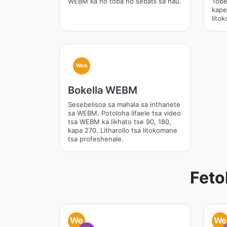
WEBM ka ho toba ho sebatli sa hau.
Tobe
kapel
lito
Web
Bokella WEBM
Sesebelisoa sa mahala sa inthanete
sa WEBM. Potoloha lifaele tsa video
tsa WEBM ka likhato tse 90, 180,
kapa 270. Litharollo tsa litokomane
tsa profeshenale.
Feto
We
We