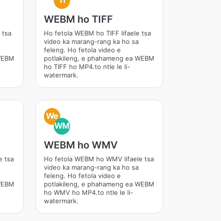
TI
WEBM ho TIFF
 tsa
Ho fetola WEBM ho TIFF lifaele tsa
video ka marang-rang ka ho sa
feleng. Ho fetola video e
 WEBM
potlakileng, e phahameng ea WEBM
ho TIFF ho MP4.to ntle le li-
watermark.
We
WM
WEBM ho WMV
e tsa
Ho fetola WEBM ho WMV lifaele tsa
video ka marang-rang ka ho sa
feleng. Ho fetola video e
 WEBM
potlakileng, e phahameng ea WEBM
ho WMV ho MP4.to ntle le li-
watermark.