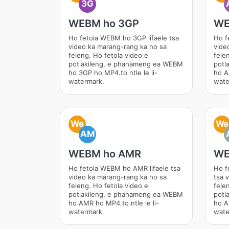
3G
WEBM ho 3GP
WE
Ho fetola WEBM ho 3GP lifaele tsa
Ho f
video ka marang-rang ka ho sa
vide
feleng. Ho fetola video e
fele
potlakileng, e phahameng ea WEBM
potl
ho 3GP ho MP4.to ntle le li-
ho A
watermark.
wate
We
We
AM
WEBM ho AMR
WE
Ho fetola WEBM ho AMR lifaele tsa
Ho f
video ka marang-rang ka ho sa
tsa 
feleng. Ho fetola video e
fele
potlakileng, e phahameng ea WEBM
potl
ho AMR ho MP4.to ntle le li-
ho A
watermark.
wate