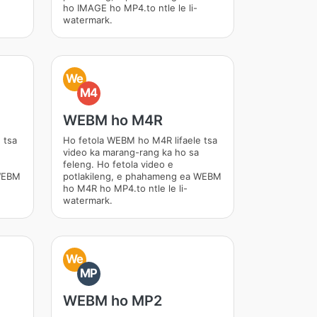
ho IMAGE ho MP4.to ntle le li-
watermark.
We
M4
WEBM ho M4R
 tsa
Ho fetola WEBM ho M4R lifaele tsa
video ka marang-rang ka ho sa
feleng. Ho fetola video e
 WEBM
potlakileng, e phahameng ea WEBM
ho M4R ho MP4.to ntle le li-
watermark.
We
MP
WEBM ho MP2