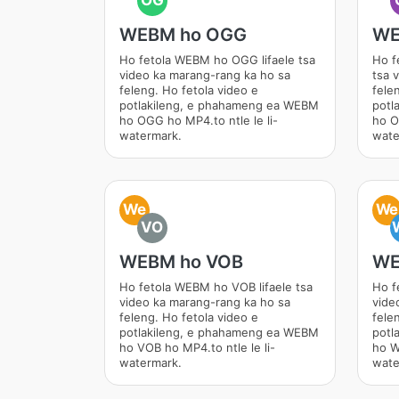
OG
WEBM ho OGG
WE
Ho fetola WEBM ho OGG lifaele tsa
Ho f
video ka marang-rang ka ho sa
tsa 
feleng. Ho fetola video e
fele
potlakileng, e phahameng ea WEBM
potl
ho OGG ho MP4.to ntle le li-
ho O
watermark.
wate
We
We
VO
WEBM ho VOB
WE
Ho fetola WEBM ho VOB lifaele tsa
Ho f
video ka marang-rang ka ho sa
vide
feleng. Ho fetola video e
fele
potlakileng, e phahameng ea WEBM
potl
ho VOB ho MP4.to ntle le li-
ho W
watermark.
wate