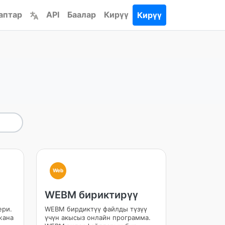
аптар
API
Баалар
Кирүү
Кирүү
Web
WEBM бириктирүү
ери.
WEBM бирдиктүү файлды түзүү
жана
үчүн акысыз онлайн программа.