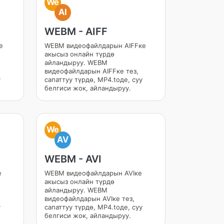
We
AI
WEBM - AIFF
е
WEBM видеофайлдарын AIFFке
акысыз онлайн түрдө
айландыруу. WEBM
видеофайлдарын AIFFке тез,
у
сапаттуу түрдө, MP4.toде, суу
белгиси жок, айландыруу.
We
AV
WEBM - AVI
е
WEBM видеофайлдарын AVIке
акысыз онлайн түрдө
айландыруу. WEBM
видеофайлдарын AVIке тез,
у
сапаттуу түрдө, MP4.toде, суу
белгиси жок, айландыруу.