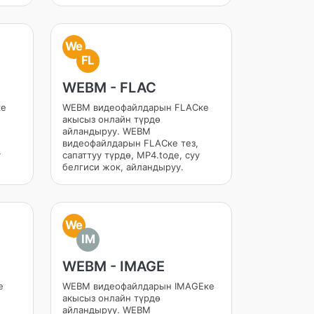
We
FL
WEBM - FLAC
ке
WEBM видеофайлдарын FLACке
акысыз онлайн түрдө
айландыруу. WEBM
видеофайлдарын FLACке тез,
у
сапаттуу түрдө, MP4.toде, суу
белгиси жок, айландыруу.
We
IM
WEBM - IMAGE
е
WEBM видеофайлдарын IMAGEке
акысыз онлайн түрдө
айландыруу. WEBM