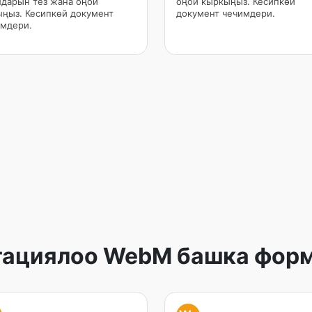
дарын тез жана оңой
оңой кыркыңыз. Кесипкөй
ңыз. Кесипкөй документ
документ чечимдери.
мдери.
тациялоо WebM башка форм