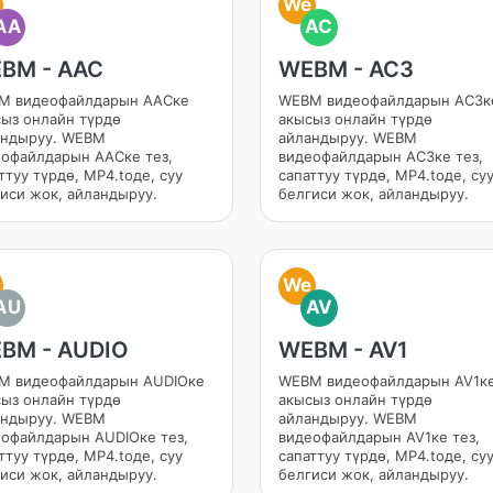
We
AA
AC
BM - AAC
WEBM - AC3
M видеофайлдарын AACке
WEBM видеофайлдарын AC3к
ыз онлайн түрдө
акысыз онлайн түрдө
андыруу. WEBM
айландыруу. WEBM
офайлдарын AACке тез,
видеофайлдарын AC3ке тез,
ттуу түрдө, MP4.toде, суу
сапаттуу түрдө, MP4.toде, су
иси жок, айландыруу.
белгиси жок, айландыруу.
We
AU
AV
BM - AUDIO
WEBM - AV1
M видеофайлдарын AUDIOке
WEBM видеофайлдарын AV1к
ыз онлайн түрдө
акысыз онлайн түрдө
андыруу. WEBM
айландыруу. WEBM
офайлдарын AUDIOке тез,
видеофайлдарын AV1ке тез,
ттуу түрдө, MP4.toде, суу
сапаттуу түрдө, MP4.toде, су
иси жок, айландыруу.
белгиси жок, айландыруу.