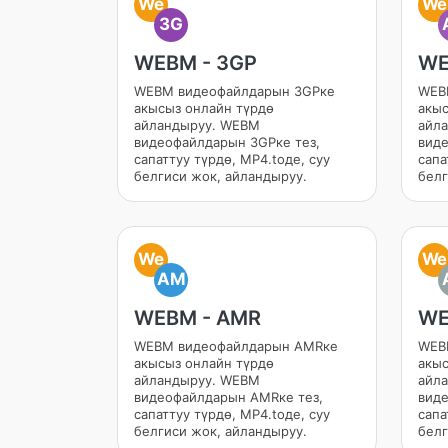
We
We
3G
WEBM - 3GP
WE
WEBM видеофайлдарын 3GPке
WEB
акысыз онлайн түрдө
акыс
айландыруу. WEBM
айл
видеофайлдарын 3GPке тез,
виде
сапаттуу түрдө, MP4.toде, суу
сапа
белгиси жок, айландыруу.
белг
We
We
AM
WEBM - AMR
WE
WEBM видеофайлдарын AMRке
WEB
акысыз онлайн түрдө
акыс
айландыруу. WEBM
айл
видеофайлдарын AMRке тез,
виде
сапаттуу түрдө, MP4.toде, суу
сапа
белгиси жок, айландыруу.
белг