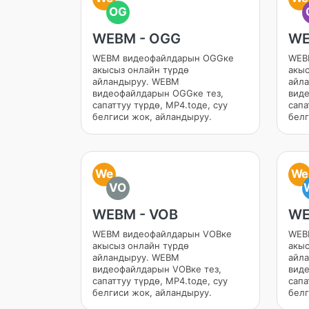
OG
WEBM - OGG
WE
WEBM видеофайлдарын OGGке
WEB
акысыз онлайн түрдө
акыс
айландыруу. WEBM
айл
видеофайлдарын OGGке тез,
виде
сапаттуу түрдө, MP4.toде, суу
сапа
белгиси жок, айландыруу.
белг
We
We
VO
WEBM - VOB
WE
WEBM видеофайлдарын VOBке
WEB
акысыз онлайн түрдө
акыс
айландыруу. WEBM
айл
видеофайлдарын VOBке тез,
виде
сапаттуу түрдө, MP4.toде, суу
сапа
белгиси жок, айландыруу.
белг