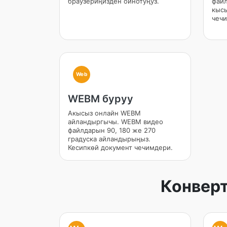
браузериңизден ойнотуңуз.
файл
кысы
чечи
Web
WEBM буруу
Акысыз онлайн WEBM
айландыргычы. WEBM видео
файлдарын 90, 180 же 270
градуска айландырыңыз.
Кесипкөй документ чечимдери.
Конвер