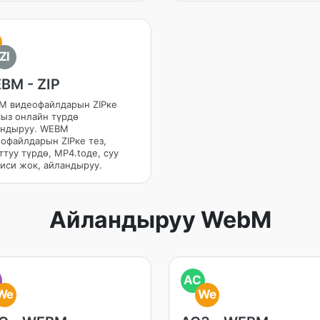
ZI
BM - ZIP
M видеофайлдарын ZIPке
ыз онлайн түрдө
андыруу. WEBM
офайлдарын ZIPке тез,
ттуу түрдө, MP4.toде, суу
иси жок, айландыруу.
Айландыруу WebM
AC
We
We