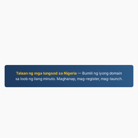
Talaan ng mga lungsod sa Nigeria
— Bumili ng iyong domain
sa loob ng ilang minuto. Maghanap, mag-register, mag-launch.
MP4.to
10,032,895 Mga file na na-convert simula noong
2019
Patakaran sa Pagkapribado
|
Mga Tuntunin ng