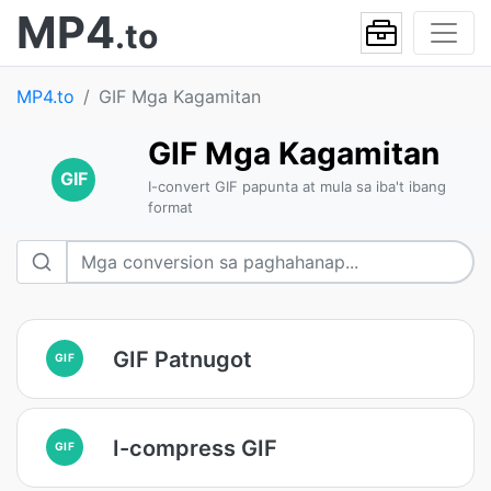
MP4
.to
MP4.to
GIF Mga Kagamitan
GIF Mga Kagamitan
GIF
I-convert GIF papunta at mula sa iba't ibang
format
GIF Patnugot
GIF
I-compress GIF
GIF