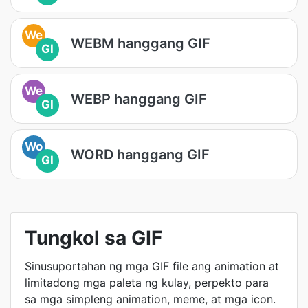
We
WEBM hanggang GIF
GI
We
WEBP hanggang GIF
GI
Wo
WORD hanggang GIF
GI
Tungkol sa GIF
Sinusuportahan ng mga GIF file ang animation at
limitadong mga paleta ng kulay, perpekto para
sa mga simpleng animation, meme, at mga icon.