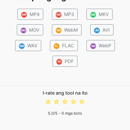
MP4
MP3
MKV
MP
MP
MK
MOV
WebM
AVI
MO
We
AV
WAV
FLAC
WebP
WA
FL
We
PDF
PD
I-rate ang tool na ito
☆
☆
☆
☆
☆
5.0
/5 -
0
mga boto