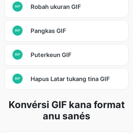
Robah ukuran GIF
GIF
Pangkas GIF
GIF
Puterkeun GIF
GIF
Hapus Latar tukang tina GIF
GIF
Konvérsi GIF kana format
anu sanés