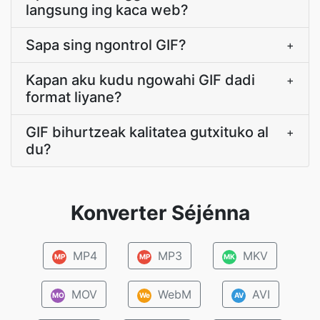
langsung ing kaca web?
Sapa sing ngontrol GIF?
+
Kapan aku kudu ngowahi GIF dadi
+
format liyane?
GIF bihurtzeak kalitatea gutxituko al
+
du?
Konverter Séjénna
MP4
MP3
MKV
MP
MP
MK
MOV
WebM
AVI
MO
We
AV