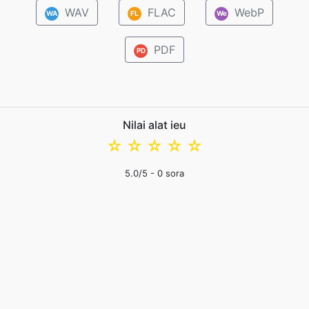
WAV
FLAC
WebP
WA
FL
We
PDF
PD
Nilai alat ieu
☆
☆
☆
☆
☆
5.0
/5 -
0
sora