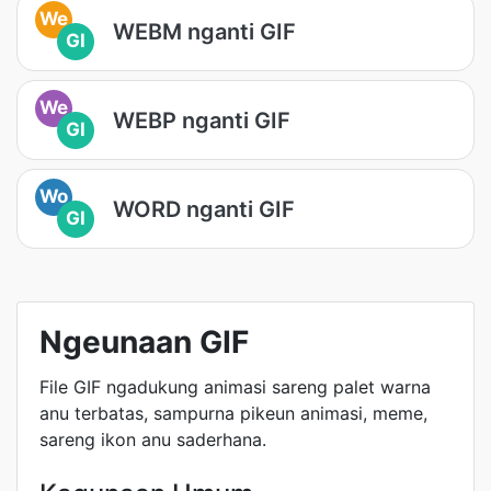
We
WEBM nganti GIF
GI
We
WEBP nganti GIF
GI
Wo
WORD nganti GIF
GI
Ngeunaan GIF
File GIF ngadukung animasi sareng palet warna
anu terbatas, sampurna pikeun animasi, meme,
sareng ikon anu saderhana.