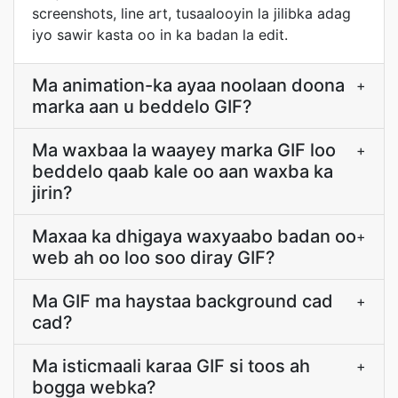
screenshots, line art, tusaalooyin la jilibka adag
iyo sawir kasta oo in ka badan la edit.
Ma animation-ka ayaa noolaan doona
+
marka aan u beddelo GIF?
Ma waxbaa la waayey marka GIF loo
+
beddelo qaab kale oo aan waxba ka
jirin?
Maxaa ka dhigaya waxyaabo badan oo
+
web ah oo loo soo diray GIF?
Ma GIF ma haystaa background cad
+
cad?
Ma isticmaali karaa GIF si toos ah
+
bogga webka?