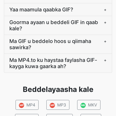
Yaa maamula qaabka GIF?
+
Goorma ayaan u beddeli GIF in qaab
+
kale?
Ma GIF u beddelo hoos u qiimaha
+
sawirka?
Ma MP4.to ku haystaa faylasha GIF-
+
kayga kuwa gaarka ah?
Beddelayaasha kale
MP4
MP3
MKV
MP
MP
MK