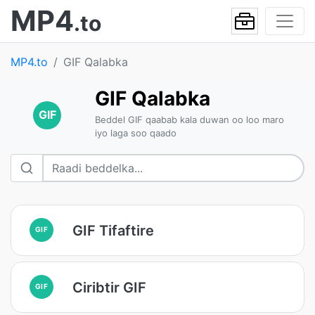
MP4
.to
MP4.to
GIF Qalabka
GIF Qalabka
GIF
Beddel GIF qaabab kala duwan oo loo maro
iyo laga soo qaado
GIF Tifaftire
GIF
Ciribtir GIF
GIF