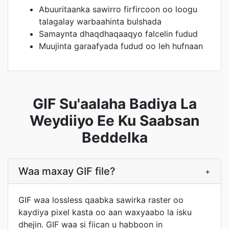
Abuuritaanka sawirro firfircoon oo loogu
talagalay warbaahinta bulshada
Samaynta dhaqdhaqaaqyo falcelin fudud
Muujinta garaafyada fudud oo leh hufnaan
GIF Su'aalaha Badiya La
Weydiiyo Ee Ku Saabsan
Beddelka
Waa maxay GIF file?
+
GIF waa lossless qaabka sawirka raster oo
kaydiya pixel kasta oo aan waxyaabo la isku
dhejin. GIF waa si fiican u habboon in