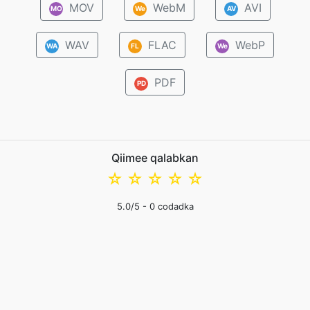
MOV
WebM
AVI
MO
We
AV
WAV
FLAC
WebP
WA
FL
We
PDF
PD
Qiimee qalabkan
☆
☆
☆
☆
☆
5.0
/5 -
0
codadka