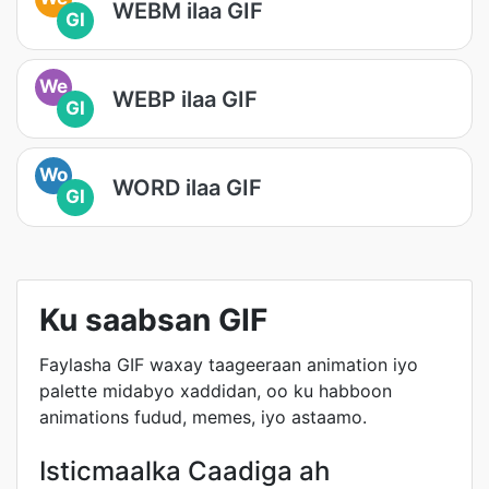
WEBM ilaa GIF
GI
We
WEBP ilaa GIF
GI
Wo
WORD ilaa GIF
GI
Ku saabsan GIF
Faylasha GIF waxay taageeraan animation iyo
palette midabyo xaddidan, oo ku habboon
animations fudud, memes, iyo astaamo.
Isticmaalka Caadiga ah