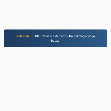
ns6.com
— 800+ domain extensions. Ka hel magacaaga
buuxa.
MP4.to
10,037,217 Faylasha la beddelay tan iyo 2019
Siyaasadda Arrimaha Khaaska ah
|
Shuruudaha
Adeegga
|
Nagu saabsan
|
Nala soo xiriir
|
API
|
Samaynta
|
Ku rakibidda barnaamij
© 2026 MP4.to
|
VPS.org
LLC | Waxaa sameeyay
nadermx