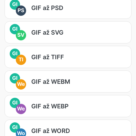
GI
GIF až PSD
PS
GI
GIF až SVG
SV
GI
GIF až TIFF
TI
GI
GIF až WEBM
We
GI
GIF až WEBP
We
GI
GIF až WORD
Wo