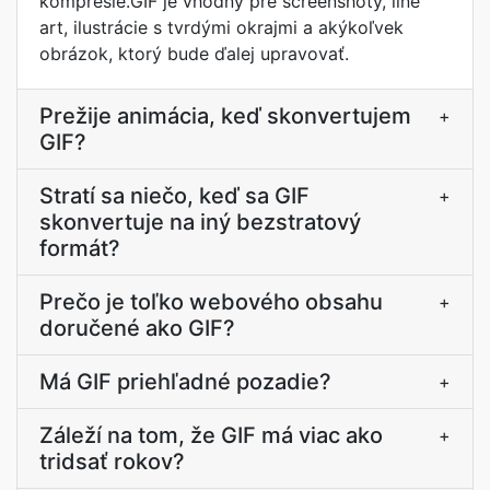
kompresie.GIF je vhodný pre screenshoty, line
art, ilustrácie s tvrdými okrajmi a akýkoľvek
obrázok, ktorý bude ďalej upravovať.
Prežije animácia, keď skonvertujem
+
GIF?
Stratí sa niečo, keď sa GIF
+
skonvertuje na iný bezstratový
formát?
Prečo je toľko webového obsahu
+
doručené ako GIF?
Má GIF priehľadné pozadie?
+
Záleží na tom, že GIF má viac ako
+
tridsať rokov?