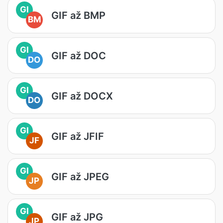
GI
GIF až BMP
BM
GI
GIF až DOC
DO
GI
GIF až DOCX
DO
GI
GIF až JFIF
JF
GI
GIF až JPEG
JP
GI
GIF až JPG
JP