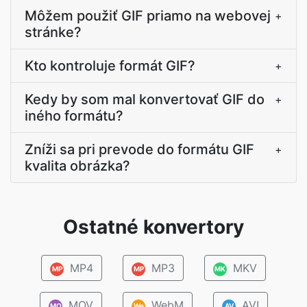
Môžem použiť GIF priamo na webovej
+
stránke?
Kto kontroluje formát GIF?
+
Kedy by som mal konvertovať GIF do
+
iného formátu?
Zníži sa pri prevode do formátu GIF
+
kvalita obrázka?
Ostatné konvertory
MP4
MP3
MKV
MP
MP
MK
MOV
WebM
AVI
MO
We
AV