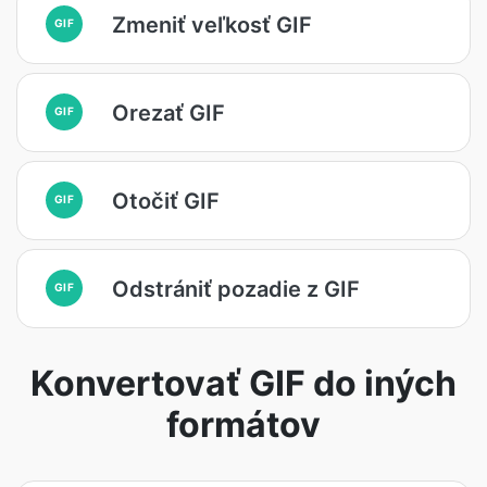
Zmeniť veľkosť GIF
GIF
Orezať GIF
GIF
Otočiť GIF
GIF
Odstrániť pozadie z GIF
GIF
Konvertovať GIF do iných
formátov