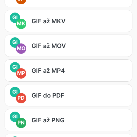
GI
GIF až MKV
MK
GI
GIF až MOV
MO
GI
GIF až MP4
MP
GI
GIF do PDF
PD
GI
GIF až PNG
PN