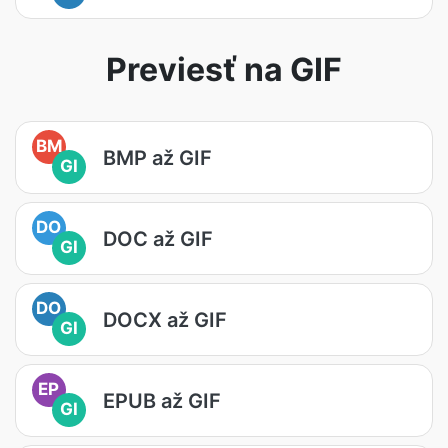
Previesť na GIF
BM
BMP až GIF
GI
DO
DOC až GIF
GI
DO
DOCX až GIF
GI
EP
EPUB až GIF
GI