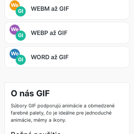
We
WEBM až GIF
GI
We
WEBP až GIF
GI
Wo
WORD až GIF
GI
O nás GIF
Súbory GIF podporujú animácie a obmedzené
farebné palety, čo je ideálne pre jednoduché
animácie, mémy a ikony.