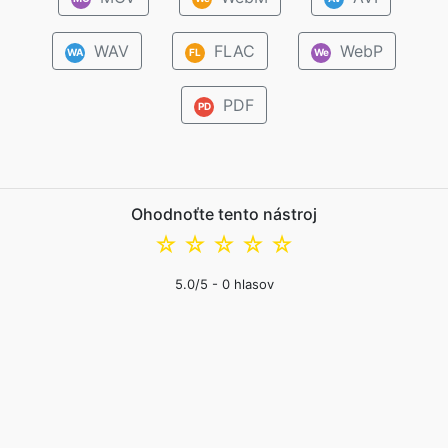
WAV
FLAC
WebP
WA
FL
We
PDF
PD
Ohodnoťte tento nástroj
☆
☆
☆
☆
☆
5.0
/5 -
0
hlasov