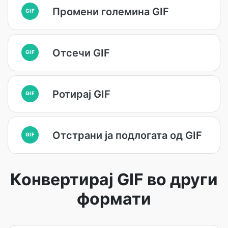
Промени големина GIF
GIF
Отсечи GIF
GIF
Ротирај GIF
GIF
Отстрани ја подлогата од GIF
GIF
Конвертирај GIF во други
формати