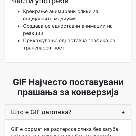
Чести употреби
Креирање анимирани слики за
социјалните медиуми
Создавање едноставни анимации на
реакции
Прикажување едноставна графика со
транспарентност
GIF Најчесто поставувани
прашања за конверзија
Што е GIF датотека?
+
GIF е формат на растерска слика без загуба