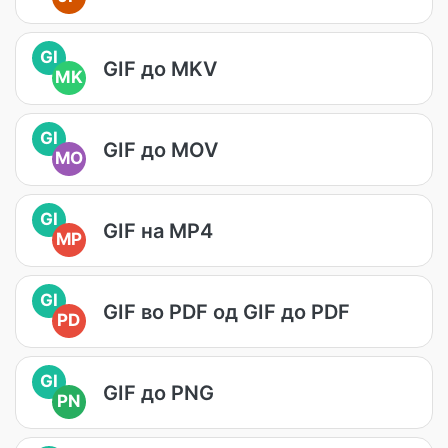
GI
GIF до MKV
MK
GI
GIF до MOV
MO
GI
GIF на MP4
MP
GI
GIF во PDF од GIF до PDF
PD
GI
GIF до PNG
PN