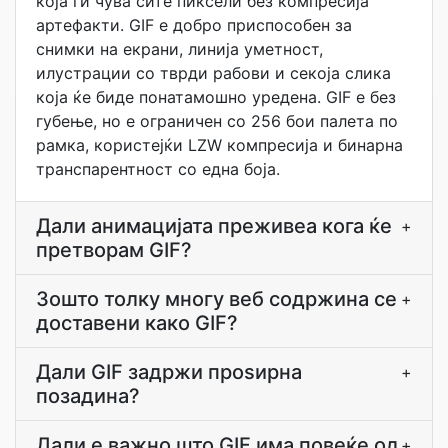
која ги чува сите пиксели без компресија
артефакти. GIF е добро приспособен за
снимки на екрани, линија уметност,
илустрации со тврди рабови и секоја слика
која ќе биде понатамошно уредена. GIF е без
губење, но е ограничен со 256 бои палета по
рамка, користејќи LZW компресија и бинарна
транспарентност со една боја.
Дали анимацијата преживеа кога ќе
+
претворам GIF?
Зошто толку многу веб содржина се
+
доставени како GIF?
Дали GIF задржи проѕирна
+
позадина?
Дали е важно што GIF има повеќе од
+