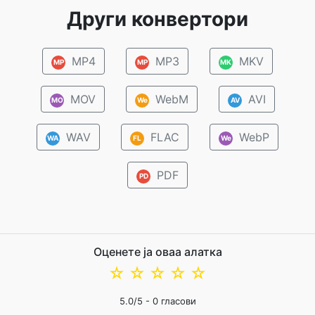
Други конвертори
MP4
MP3
MKV
MP
MP
MK
MOV
WebM
AVI
MO
We
AV
WAV
FLAC
WebP
WA
FL
We
PDF
PD
Оценете ја оваа алатка
☆
☆
☆
☆
☆
5.0
/5 -
0
гласови