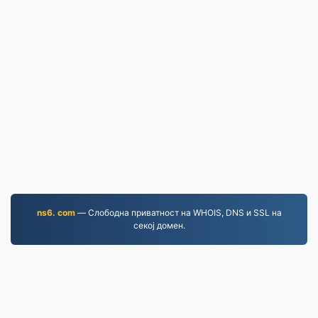
ns6. com
— Слободна приватност на WHOIS, DNS и SSL на
секој домен.
MP4.to
10,040,236 Датотеки конвертирани од 2019