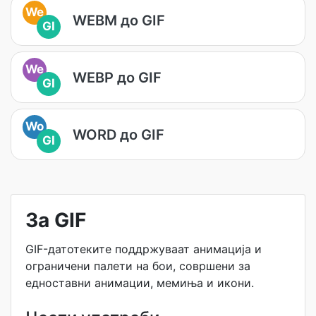
We
WEBM до GIF
GI
We
WEBP до GIF
GI
Wo
WORD до GIF
GI
За GIF
GIF-датотеките поддржуваат анимација и
ограничени палети на бои, совршени за
едноставни анимации, мемиња и икони.