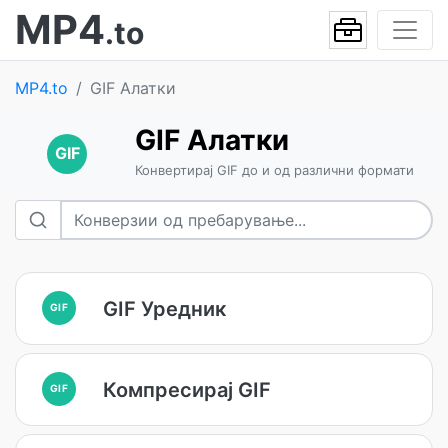
MP4
.to
MP4.to
GIF Алатки
GIF Алатки
GIF
Конвертирај GIF до и од различни формати
GIF Уредник
GIF
Компресирај GIF
GIF