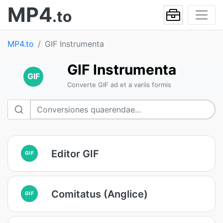
MP4
.to
MP4.to
GIF Instrumenta
GIF Instrumenta
GIF
Converte GIF ad et a variis formis
Editor GIF
GIF
Comitatus (Anglice)
GIF