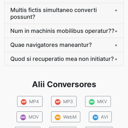
Multis fictis simultaneo converti
+
possunt?
Num in machinis mobilibus operatur??
+
Quae navigatores maneantur?
+
Quod si recuperatio mea non initiatur?
+
Alii Conversores
MP4
MP3
MKV
MP
MP
MK
MOV
WebM
AVI
MO
We
AV