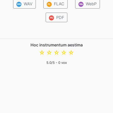
WAV
FLAC
WebP
WA
FL
We
PDF
PD
Hoc instrumentum aestima
☆
☆
☆
☆
☆
5.0
/5 -
0
vox