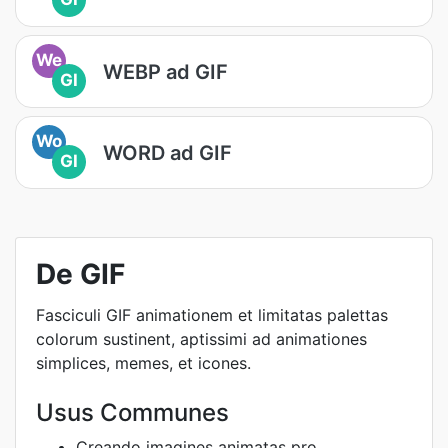
We
WEBP ad GIF
GI
Wo
WORD ad GIF
GI
De GIF
Fasciculi GIF animationem et limitatas palettas
colorum sustinent, aptissimi ad animationes
simplices, memes, et icones.
Usus Communes
Creando imagines animatas pro