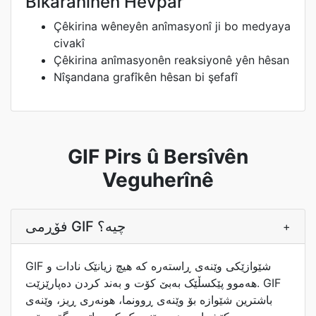
Bikaranînên Hevpar
Çêkirina wêneyên anîmasyonî ji bo medyaya
civakî
Çêkirina anîmasyonên reaksiyonê yên hêsan
Nîşandana grafîkên hêsan bi şefafî
GIF Pirs û Bersîvên
Veguherînê
فۆڕمی GIF چیە؟
+
GIF شێوازێکی وێنەی ڕاستەرە کە هیچ زیانێک نادات و
هەموو پێکسڵێک بەبێ کۆت و بەند کردن دەپارێزێت. GIF
باشترین شێوازە بۆ وێنەی ڕوونما، هونەری ڕیز، وێنەی