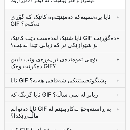
کێشراو و هەر وێنەیەک کە دواتر دەگۆڕدرێت.
ئایا پڕەنسیپەکە دەمێنێتەوە کاتێک کە گۆڕی
+
GIF دەکەم؟
ئایا شتێک لەدەست دێت کاتێک GIF دەگۆڕێت
+
بۆ شێوازێکی تر کە زیانی تێدا نەبێت؟
بۆچی ئەوەندەی تر پەڕەی وێب دابین
+
دەکرێت وەک GIF؟
ئایا GIF پشتگوێخستنێکی شەفافی هەیە؟
+
ئایا گرنگە کە GIF زیاتر لە سی ساڵە؟
+
ئایا دەتوانم GIF بە ڕاستەوخۆ بەکاربهێنم لە
+
ماڵپەڕێکدا؟