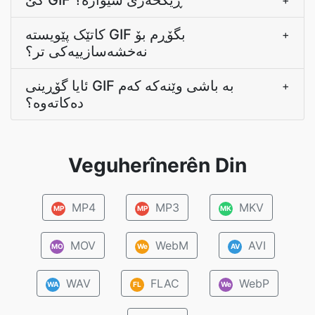
کێ GIF ڕێکخەری شێوازە؟
+
کاتێک پێویستە GIF بگۆڕم بۆ
+
نەخشەسازییەکی تر؟
ئایا گۆڕینی GIF بە باشی وێنەکە کەم
+
دەکاتەوە؟
Veguherînerên Din
MP4
MP3
MKV
MP
MP
MK
MOV
WebM
AVI
MO
We
AV
WAV
FLAC
WebP
WA
FL
We