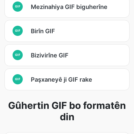
Mezinahiya GIF biguherîne
GIF
Birîn GIF
GIF
Bizivirîne GIF
GIF
Paşxaneyê ji GIF rake
GIF
Gûhertin GIF bo formatên
din