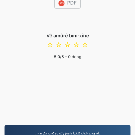
PDF
PD
Vê amûrê binirxîne
☆
☆
☆
☆
☆
5.0
/5 -
0
deng
.
- لە چەند خولەکێکدا دامەزرێنەرەکەت بکڕە.