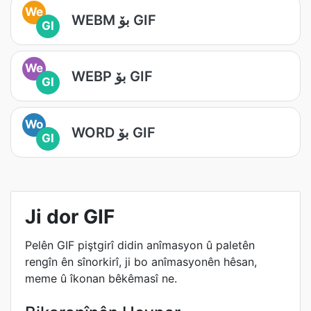
We
WEBM بۆ GIF
GI
We
WEBP بۆ GIF
GI
Wo
WORD بۆ GIF
GI
Ji dor GIF
Pelên GIF piştgirî didin anîmasyon û paletên
rengîn ên sînorkirî, ji bo anîmasyonên hêsan,
meme û îkonan bêkêmasî ne.