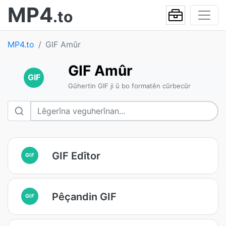
MP4
.to
MP4.to
GIF Amûr
GIF Amûr
GIF
Gûhertin GIF ji û bo formatên cûrbecûr
GIF Edîtor
GIF
Pêçandin GIF
GIF