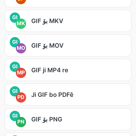
GI
GIF بۆ MKV
MK
GI
GIF بۆ MOV
MO
GI
GIF ji MP4 re
MP
GI
Ji GIF bo PDFê
PD
GI
GIF بۆ PNG
PN