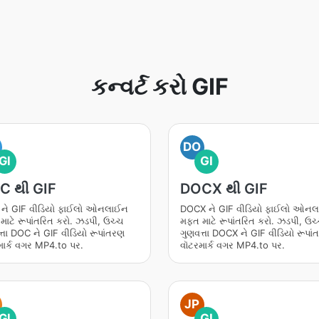
કન્વર્ટ કરો GIF
DO
GI
GI
C થી GIF
DOCX થી GIF
ને GIF વીડિયો ફાઈલો ઓનલાઈન
DOCX ને GIF વીડિયો ફાઈલો ઓન
ાટે રૂપાંતરિત કરો. ઝડપી, ઉચ્ચ
મફત માટે રૂપાંતરિત કરો. ઝડપી, ઉચ
્તા DOC ને GIF વીડિયો રૂપાંતરણ
ગુણવત્તા DOCX ને GIF વીડિયો રૂપા
માર્ક વગર MP4.to પર.
વૉટરમાર્ક વગર MP4.to પર.
JP
GI
GI