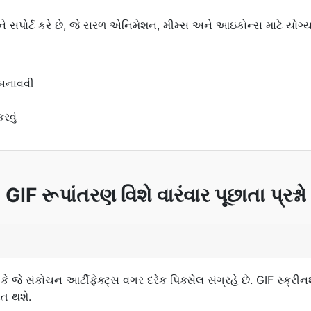
 સપોર્ટ કરે છે, જે સરળ એનિમેશન, મીમ્સ અને આઇકોન્સ માટે યોગ્ય
બનાવવી
રવું
GIF રૂપાંતરણ વિશે વારંવાર પૂછાતા પ્રશ્નો
ે જે સંકોચન આર્ટીફેક્ટ્સ વગર દરેક પિક્સેલ સંગ્રહે છે. GIF સ્ક્રીન
િત થશે.