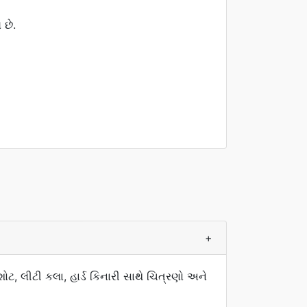
 છે.
+
શોટ, લીટી કલા, હાર્ડ કિનારી સાથે ચિત્રણો અને