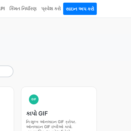
PI
કિંમત નિર્ધારણ
પ્રવેશ કરો
સાઇન અપ કરો
GIF
કાપો GIF
નિઃશુલ્ક ઑનલાઇન GIF ક્રોપર.
.
ઑનલાઇન GIF છબીઓ કાપો.