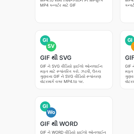
MP4.to સાથે freeનલાઇન નિ MPશુલ્ક
MP4.
MP4 કન્વર્ટર માટે GIF
કન્વર
GI
GI
SV
GIF થી SVG
GIF
GIF ને SVG વીડિયો ફાઈલો ઓનલાઈન
GIF 
મફત માટે રૂપાંતરિત કરો. ઝડપી, ઉચ્ચ
મફત મ
ગુણવત્તા GIF ને SVG વીડિયો રૂપાંતરણ
ગુણવત
વૉટરમાર્ક વગર MP4.to પર.
વૉટર
GI
Wo
GIF થી WORD
GIF ને WORD વીડિયો ફાઈલો ઓનલાઈન