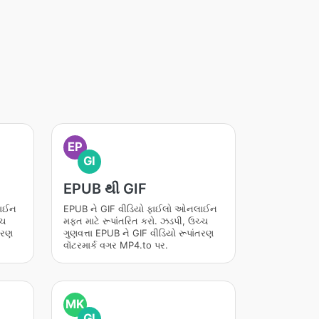
EP
GI
EPUB થી GIF
લાઈન
EPUB ને GIF વીડિયો ફાઈલો ઓનલાઈન
્ચ
મફત માટે રૂપાંતરિત કરો. ઝડપી, ઉચ્ચ
ંતરણ
ગુણવત્તા EPUB ને GIF વીડિયો રૂપાંતરણ
વૉટરમાર્ક વગર MP4.to પર.
MK
GI