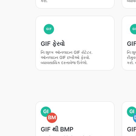
કરો.
વ્યાવ
GIF
GI
GIF ફેરવો
GIF
નિઃશુલ્ક ઑનલાઇન GIF રોટેટર.
નિઃશ
ઑનલાઇન GIF છબીઓ ફેરવો.
રીમુવ
વ્યાવસાયિક દસ્તાવેજ ઉકેલો.
કરો. 
GI
GI
BM
GIF થી BMP
GI