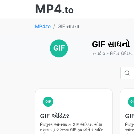
MP4
.to
MP4.to
GIF સાધનો
GIF સાધનો
GIF
કન્વર્ટ GIF વિવિધ ફોર્મેટમાં
GIF
GI
GIF એડિટર
GIF
નિઃશુલ્ક ઑનલાઇન GIF એડિટર. સીધા
નિઃશુ
તમારા બ્રાઉઝરમાં GIF ફાઇલોને સંપાદિત
ઑનલા