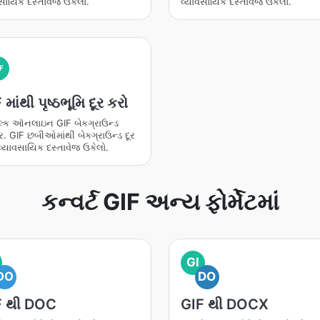
સાયિક દસ્તાવેજ ઉકેલો.
વ્યાવસાયિક દસ્તાવેજ ઉકેલો.
F
 માંથી પૃષ્ઠભૂમિ દૂર કરો
ુલ્ક ઑનલાઇન GIF બેકગ્રાઉન્ડ
ર. GIF છબીઓમાંથી બેકગ્રાઉન્ડ દૂર
વ્યાવસાયિક દસ્તાવેજ ઉકેલો.
કન્વર્ટ GIF અન્ય ફોર્મેટમાં
GI
DO
DO
F થી DOC
GIF થી DOCX