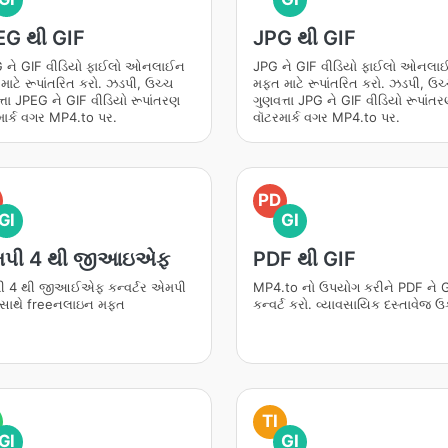
EG થી GIF
JPG થી GIF
 ને GIF વીડિયો ફાઈલો ઓનલાઈન
JPG ને GIF વીડિયો ફાઈલો ઓનલા
ાટે રૂપાંતરિત કરો. ઝડપી, ઉચ્ચ
મફત માટે રૂપાંતરિત કરો. ઝડપી, ઉચ
્તા JPEG ને GIF વીડિયો રૂપાંતરણ
ગુણવત્તા JPG ને GIF વીડિયો રૂપાંત
માર્ક વગર MP4.to પર.
વૉટરમાર્ક વગર MP4.to પર.
PD
GI
GI
પી 4 થી જીઆઇએફ
PDF થી GIF
 4 થી જીઆઈએફ કન્વર્ટર એમપી
MP4.to નો ઉપયોગ કરીને PDF ને GI
 સાથે freeનલાઇન મફત
કન્વર્ટ કરો. વ્યાવસાયિક દસ્તાવેજ ઉ
TI
GI
GI