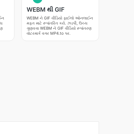
WEBM થી GIF
ાઈન
WEBM ને GIF વીડિયો ફાઈલો ઓનલાઈન
્ચ
મફત માટે રૂપાંતરિત કરો. ઝડપી, ઉચ્ચ
રણ
ગુણવત્તા WEBM ને GIF વીડિયો રૂપાંતરણ
વૉટરમાર્ક વગર MP4.to પર.