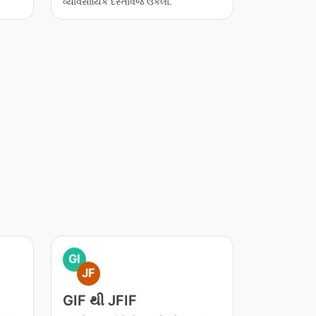
વ્યાવસાયિક દસ્તાવેજ ઉકેલો.
GI
JF
GIF થી JFIF