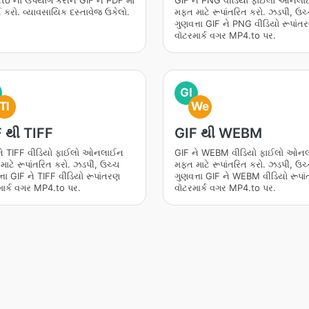
to નો ઉપયોગ કરીને GIF ને PDF માં
GIF ને PNG વીડિયો ફાઈલો ઓનલ
્ટ કરો. વ્યાવસાયિક દસ્તાવેજ ઉકેલો.
મફત માટે રૂપાંતરિત કરો. ઝડપી, ઉચ
ગુણવત્તા GIF ને PNG વીડિયો રૂપાંત
વૉટરમાર્ક વગર MP4.to પર.
GI
TI
We
 થી TIFF
GIF થી WEBM
ને TIFF વીડિયો ફાઈલો ઓનલાઈન
GIF ને WEBM વીડિયો ફાઈલો ઓન
ાટે રૂપાંતરિત કરો. ઝડપી, ઉચ્ચ
મફત માટે રૂપાંતરિત કરો. ઝડપી, ઉચ
્તા GIF ને TIFF વીડિયો રૂપાંતરણ
ગુણવત્તા GIF ને WEBM વીડિયો રૂપા
માર્ક વગર MP4.to પર.
વૉટરમાર્ક વગર MP4.to પર.