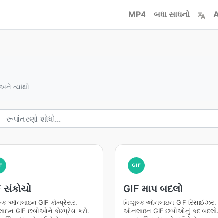
MP4
બધા સાધનો
A
 અને ત્યાંથી
F
GIF
 સંકોચો
GIF માપ બદલો
લ્ક ઑનલાઇન GIF કોમ્પ્રેસર.
નિઃશુલ્ક ઑનલાઇન GIF રિસાઈઝર.
ઇન GIF છબીઓને કોમ્પ્રેસ કરો.
ઑનલાઇન GIF છબીઓનું કદ બદલો