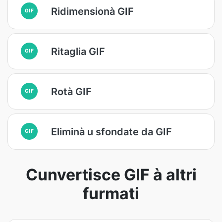
Ridimensionà GIF
GIF
Ritaglia GIF
GIF
Rotà GIF
GIF
Eliminà u sfondate da GIF
GIF
Cunvertisce GIF à altri
furmati