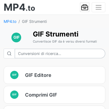
MP4
.to
MP4.to
GIF Strumenti
GIF Strumenti
GIF
Cunvertisce GIF da è versu diversi furmati
GIF Editore
GIF
Comprimi GIF
GIF