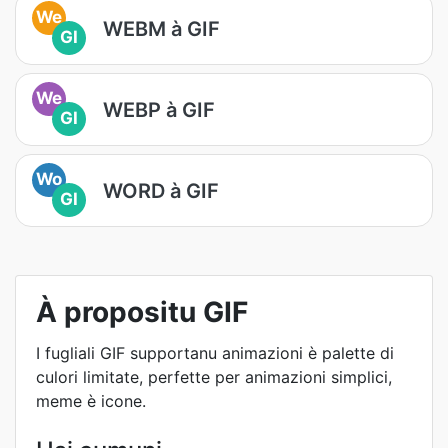
We
WEBM à GIF
GI
We
WEBP à GIF
GI
Wo
WORD à GIF
GI
À propositu GIF
I fugliali GIF supportanu animazioni è palette di
culori limitate, perfette per animazioni simplici,
meme è icone.