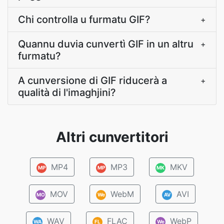
Chi controlla u furmatu GIF?
+
Quannu duvia cunvertì GIF in un altru
+
furmatu?
A cunversione di GIF riducerà a
+
qualità di l'imaghjini?
Altri cunvertitori
MP4
MP3
MKV
MP
MP
MK
MOV
WebM
AVI
MO
We
AV
WAV
FLAC
WebP
WA
FL
We