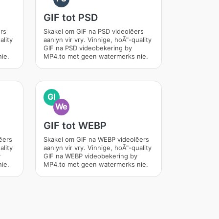
GIF tot PSD
rs
Skakel om GIF na PSD videolêers
ality
aanlyn vir vry. Vinnige, hoÃ"-quality
GIF na PSD videobekering by
ie.
MP4.to met geen watermerks nie.
GI
We
GIF tot WEBP
êers
Skakel om GIF na WEBP videolêers
ality
aanlyn vir vry. Vinnige, hoÃ"-quality
y
GIF na WEBP videobekering by
ie.
MP4.to met geen watermerks nie.