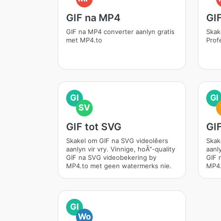
GIF na MP4
GI
GIF na MP4 converter aanlyn gratis
Skak
met MP4.to
Prof
GI
GI
SV
GIF tot SVG
GIF
Skakel om GIF na SVG videolêers
Skak
aanlyn vir vry. Vinnige, hoÃ"-quality
aanly
GIF na SVG videobekering by
GIF 
MP4.to met geen watermerks nie.
MP4.
GI
Wo