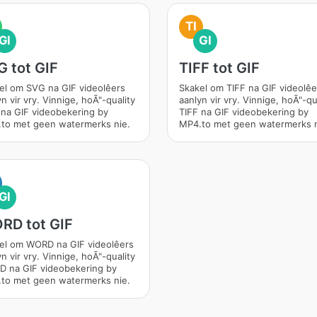
TI
GI
GI
G tot GIF
TIFF tot GIF
el om SVG na GIF videolêers
Skakel om TIFF na GIF videolêe
n vir vry. Vinnige, hoÃ"-quality
aanlyn vir vry. Vinnige, hoÃ"-qu
na GIF videobekering by
TIFF na GIF videobekering by
to met geen watermerks nie.
MP4.to met geen watermerks n
GI
RD tot GIF
el om WORD na GIF videolêers
n vir vry. Vinnige, hoÃ"-quality
 na GIF videobekering by
to met geen watermerks nie.