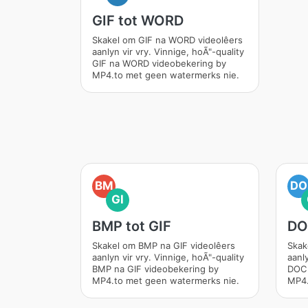
GIF tot WORD
Skakel om GIF na WORD videolêers
aanlyn vir vry. Vinnige, hoÃ"-quality
GIF na WORD videobekering by
MP4.to met geen watermerks nie.
BM
DO
GI
BMP tot GIF
DO
Skakel om BMP na GIF videolêers
Skak
aanlyn vir vry. Vinnige, hoÃ"-quality
aanly
BMP na GIF videobekering by
DOC 
MP4.to met geen watermerks nie.
MP4.