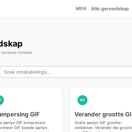
MP4
Alle gereedskap
dskap
 verskeie formate
F
GIF
ampersing GIF
Verander grootte GI
is aanlyn GIF kompressor.
Gratis aanlyn GIF grootte-
rimeer GIF beelde aanlyn.
verkleiner. Verander die groott