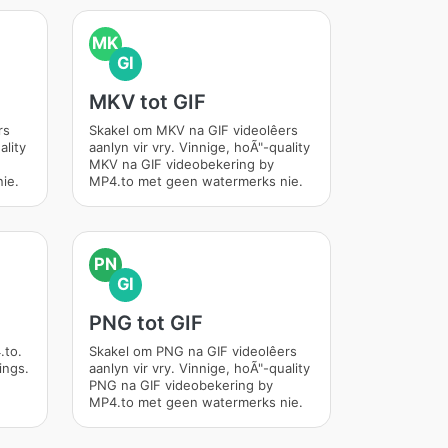
MK
GI
MKV tot GIF
rs
Skakel om MKV na GIF videolêers
ality
aanlyn vir vry. Vinnige, hoÃ"-quality
MKV na GIF videobekering by
ie.
MP4.to met geen watermerks nie.
PN
GI
PNG tot GIF
.to.
Skakel om PNG na GIF videolêers
ings.
aanlyn vir vry. Vinnige, hoÃ"-quality
PNG na GIF videobekering by
MP4.to met geen watermerks nie.