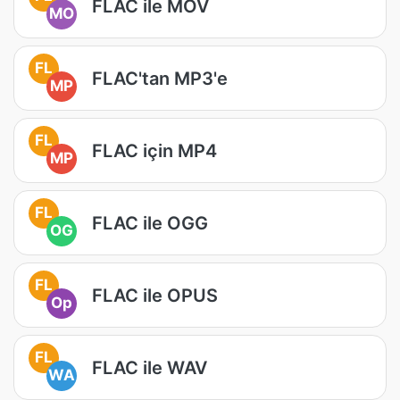
FLAC ile MOV
MO
FL
FLAC'tan MP3'e
MP
FL
FLAC için MP4
MP
FL
FLAC ile OGG
OG
FL
FLAC ile OPUS
Op
FL
FLAC ile WAV
WA