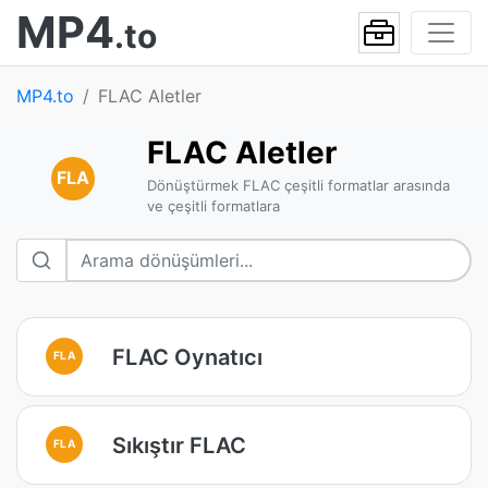
MP4
.to
MP4.to
FLAC Aletler
FLAC Aletler
FLA
Dönüştürmek FLAC çeşitli formatlar arasında
ve çeşitli formatlara
FLAC Oynatıcı
FLA
Sıkıştır FLAC
FLA