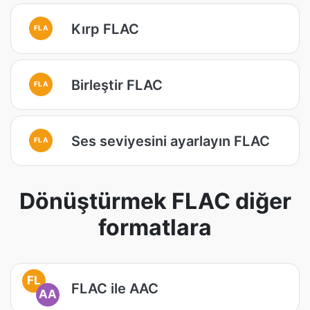
Kırp FLAC
FLA
Birleştir FLAC
FLA
Ses seviyesini ayarlayın FLAC
FLA
Dönüştürmek FLAC diğer
formatlara
FL
FLAC ile AAC
AA