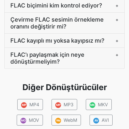
FLAC biçimini kim kontrol ediyor?
+
Çevirme FLAC sesimin örnekleme
+
oranını değiştirir mi?
FLAC kayıplı mı yoksa kayıpsız mı?
+
FLAC'ı paylaşmak için neye
+
dönüştürmeliyim?
Diğer Dönüştürücüler
MP4
MP3
MKV
MP
MP
MK
MOV
WebM
AVI
MO
We
AV