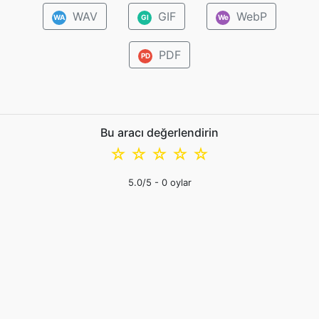
WAV
GIF
WebP
WA
GI
We
PDF
PD
Bu aracı değerlendirin
☆
☆
☆
☆
☆
5.0
/5 -
0
oylar