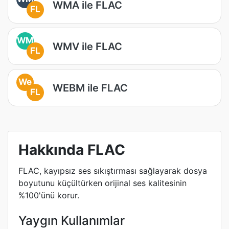
WMA ile FLAC
FL
WM
WMV ile FLAC
FL
We
WEBM ile FLAC
FL
Hakkında FLAC
FLAC, kayıpsız ses sıkıştırması sağlayarak dosya
boyutunu küçültürken orijinal ses kalitesinin
%100'ünü korur.
Yaygın Kullanımlar