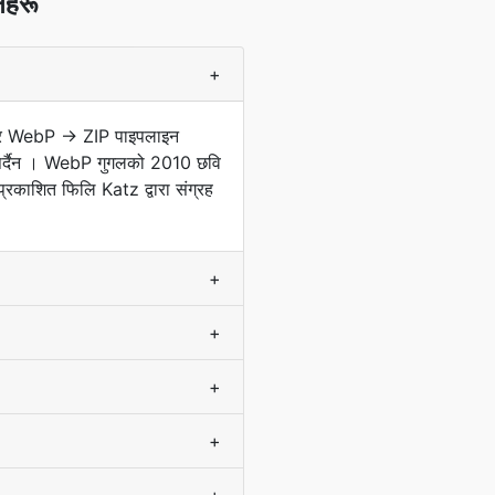
नहरू
+
उँछ र WebP → ZIP पाइपलाइन
क पर्दैन । WebP गुगलको 2010 छवि
काशित फिलि Katz द्वारा संग्रह
+
+
+
+