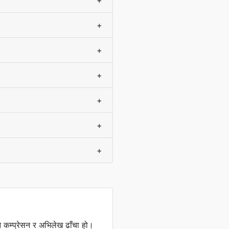
+
+
+
+
+
+
+
े कम्प्रेसन र अभिलेख ढाँचा हो।