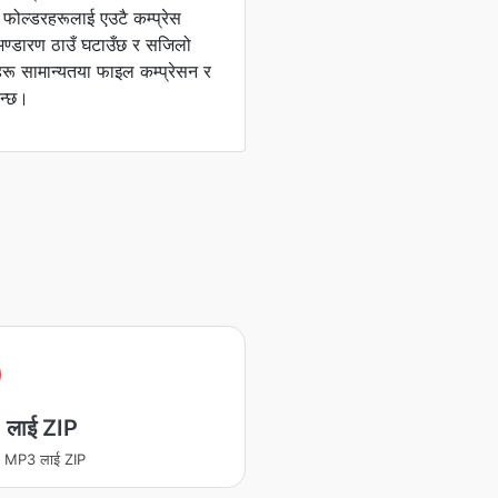
फोल्डरहरूलाई एउटै कम्प्रेस
 भण्डारण ठाउँ घटाउँछ र सजिलो
ू सामान्यतया फाइल कम्प्रेसन र
िन्छ।
लाई ZIP
रण MP3 लाई ZIP