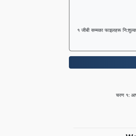
१ जीबी सम्मका फाइलहरू नि:शुल्क 
चरण १: आफ्