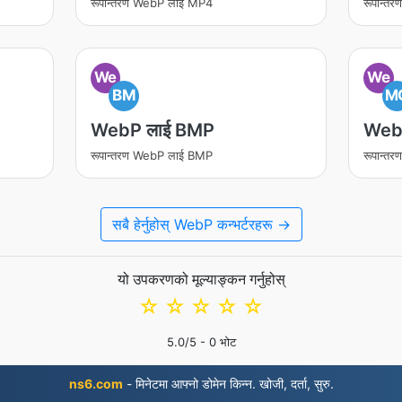
रूपान्तरण WebP लाई MP4
रूपान्त
We
We
BM
M
WebP लाई BMP
Web
रूपान्तरण WebP लाई BMP
रूपान्
सबै हेर्नुहोस् WebP कन्भर्टरहरू →
यो उपकरणको मूल्याङ्कन गर्नुहोस्
☆
☆
☆
☆
☆
5.0
/5 -
0
भोट
ns6.com
- मिनेटमा आफ्नो डोमेन किन्न. खोजी, दर्ता, सुरु.