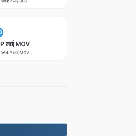
रण WebP लाई JPG
O
P लाई MOV
तरण WebP लाई MOV