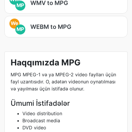
WMV to MPG
MP
We
WEBM to MPG
MP
Haqqımızda MPG
MPG MPEG-1 və ya MPEG-2 video faylları üçün
fayl uzantısıdır. O, adətən videonun oynatılması
və yayılması üçün istifadə olunur.
Ümumi İstifadələr
Video distribution
Broadcast media
DVD video