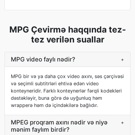
MPG Çevirmə haqqında tez-
tez verilən suallar
MPG video faylı nədir?
+
MPG bir və ya daha çox video axını, səs çərçivəsi
və seçimli subtitrləri ehtiva edən video
konteyneridir. Farklı konteynerlər fərqli kodekleri
dəstəkləyir, buna görə də uyğunluq həm
wrapperə həm də içindəkilərə bağlıdır.
MPEG proqram axını nədir və niyə
+
mənim faylım birdir?