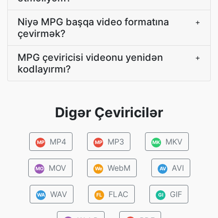
Niyə MPG başqa video formatına
+
çevirmək?
MPG çeviricisi videonu yenidən
+
kodlayırmı?
Digər Çeviricilər
MP4
MP3
MKV
MP
MP
MK
MOV
WebM
AVI
MO
We
AV
WAV
FLAC
GIF
WA
FL
GI