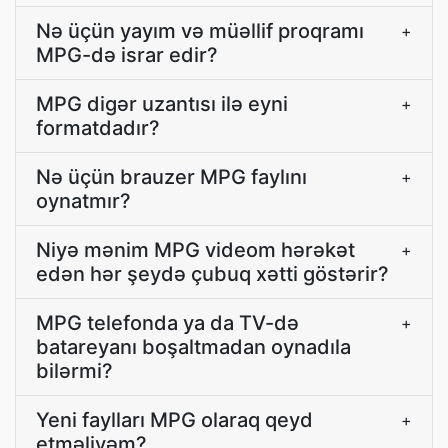
Nə üçün yayım və müəllif proqramı
+
MPG-də israr edir?
MPG digər uzantısı ilə eyni
+
formatdadır?
Nə üçün brauzer MPG faylını
+
oynatmır?
Niyə mənim MPG videom hərəkət
+
edən hər şeydə çubuq xətti göstərir?
MPG telefonda ya da TV-də
+
batareyanı boşaltmadan oynadıla
bilərmi?
Yeni faylları MPG olaraq qeyd
+
etməliyəm?