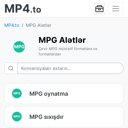
MP4
.to
MP4.to
MPG Alətlər
MPG Alətlər
MPG
Çevir MPG müxtəlif formatlara və
formatlardan
MPG oynatma
MPG
MPG sıxışdır
MPG