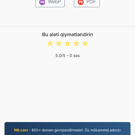
WebP
PDF
We
PD
Bu aləti qiymətləndirin
☆
☆
☆
☆
☆
5.0
/5 -
0
səs
N6.com
- 800+ domen genişləndirmələri. Öz mükəmməl adınızı