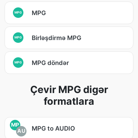
MPG
MPG
Birləşdirmə MPG
MPG
MPG döndər
MPG
Çevir MPG digər
formatlara
MP
MPG to AUDIO
AU