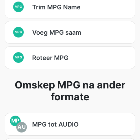
Trim MPG Name
MPG
Voeg MPG saam
MPG
Roteer MPG
MPG
Omskep MPG na ander
formate
MP
MPG tot AUDIO
AU