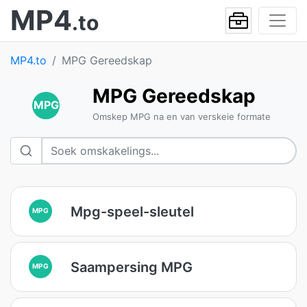
MP4
.to
MP4.to
MPG Gereedskap
MPG Gereedskap
MPG
Omskep MPG na en van verskeie formate
Mpg-speel-sleutel
MPG
Saampersing MPG
MPG