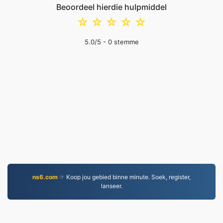
Beoordeel hierdie hulpmiddel
☆
☆
☆
☆
☆
5.0
/5 -
0
stemme
ns6.com
☞ Koop jou gebied binne minute. Soek, register,
lanseer.