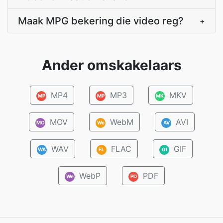
Maak MPG bekering die video reg?
+
Ander omskakelaars
MP4
MP3
MKV
MP
MP
MK
MOV
WebM
AVI
MO
We
AV
WAV
FLAC
GIF
WA
FL
GI
WebP
PDF
We
PD