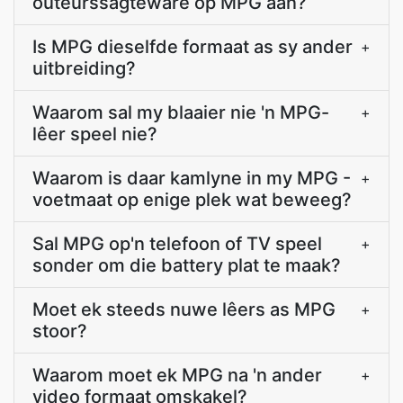
outeurssagteware op MPG aan?
Is MPG dieselfde formaat as sy ander
+
uitbreiding?
Waarom sal my blaaier nie 'n MPG-
+
lêer speel nie?
Waarom is daar kamlyne in my MPG -
+
voetmaat op enige plek wat beweeg?
Sal MPG op'n telefoon of TV speel
+
sonder om die battery plat te maak?
Moet ek steeds nuwe lêers as MPG
+
stoor?
Waarom moet ek MPG na 'n ander
+
video formaat omskakel?