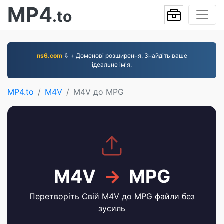
MP4
.to
ns6.com
⇩ + Доменові розширення. Знайдіть ваше
ідеальне ім'я.
MP4.to
M4V
M4V до MPG
M4V
→
MPG
Перетворіть Свій M4V до MPG файли без
зусиль