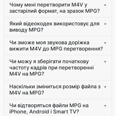
Чому мені перетворити M4V у
+
застарілий формат, на зразок MPG?
Який відеокодек використовує для
+
виводу MPG?
Чи зможе моя звукова доріжка
+
вижити M4V до MPG перетворення?
Чи можу я зберігати початкову
+
частоту кадрів при перетворенні
M4V на MPG?
Наскільки зміниться розмір файла з
+
M4V на MPG?
Чи відтворяться файли MPG на
+
iPhone, Android і Smart TV?