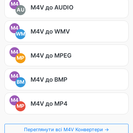
M4
M4V до AUDIO
AU
M4
M4V до WMV
WM
M4
M4V до MPEG
MP
M4
M4V до BMP
BM
M4
M4V до MP4
MP
Переглянути всі M4V Конвертери →