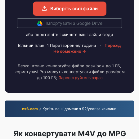
Виберіть свої файли
Імпортувати з Google Drive
або перетягніть і скиньте ваші файли сюди
Вільний план: 1 Перетворення/ година
·
Перехід
Не обмежено →
Безкоштовно конвертуйте файли розміром до 1 ГБ,
користувачі Pro можуть конвертувати файли розміром
до 100 ГБ;
Зареєструйтесь зараз
ns6.com
♫ Купіть ваші домени з $2/year за хвилини.
Як конвертувати M4V до MPG