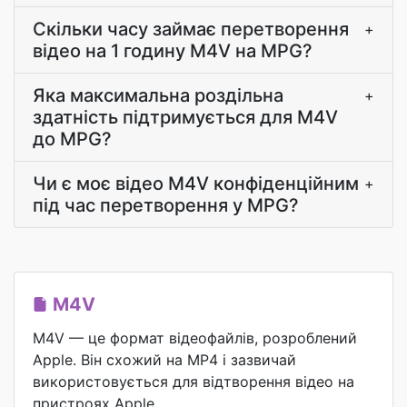
Скільки часу займає перетворення
+
відео на 1 годину M4V на MPG?
Яка максимальна роздільна
+
здатність підтримується для M4V
до MPG?
Чи є моє відео M4V конфіденційним
+
під час перетворення у MPG?
M4V
M4V — це формат відеофайлів, розроблений
Apple. Він схожий на MP4 і зазвичай
використовується для відтворення відео на
пристроях Apple.