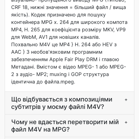
CRF 18, нижні значення = більший файл / вища
якість). Кодек призначено для пошуку
контейнера MPG x. 264 для широкого компота
MP4, H. 265 для коефіцієнта розміру MKV, VP9
для WebM, AV1 для новіших каналів.
Похвально M4V це MP4 } H. 264 або HEV з
AAC } З необов'язковим програмним
забезпеченням Apple Fair Play DRM і главою
Метадані. Вмістом є відео MPEG- 1 або MPEG-
2 з аудіо- MP2; muxing і GOP структура
ідентична до файла.mpeg.
Що відбувається з композиціями
+
субтитрів у моєму файлі M4V?
Чому не вдається перетворити мій
+
файл M4V на MPG?