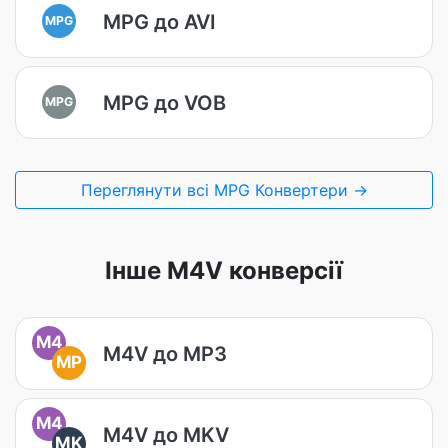
MPG до AVI
MPG
MPG до VOB
MPG
Переглянути всі MPG Конвертери →
Інше M4V конверсії
M4
M4V до MP3
MP
M4
M4V до MKV
MK