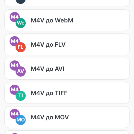
M4
M4V до WebM
We
M4
M4V до FLV
FL
M4
M4V до AVI
AV
M4
M4V до TIFF
TI
M4
M4V до MOV
MO