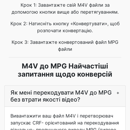
Крок 1: Завантажте свій M4V файли за
допомогою кнопки вище або перетягуванням.
Крок 2: Натисніть кнопку «Конвертувати», щоб
розпочати конвертацію.
Крок 3: Завантажте конвертований файл MPG
файли
M4V до MPG Найчастіші
запитання щодо конверсій
Як мені перекодувати M4V до MPG
+
без втрати якості відео?
Вивантажити ваш файл M4V і перетворювач
запускає CRF- орієнтований на перекодування
візуально- пропущеного виводу MPG (типово,