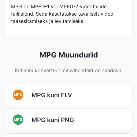
MPG on MPEG-1 või MPEG-2 videofailide
faililaiend. Seda kasutatakse tavaliselt video
taasesitamiseks ja levitamiseks.
MPG Muundurid
Rohkem konverteerimisvahendeid on saadaval
MPG kuni FLV
MPG
MPG kuni PNG
MPG