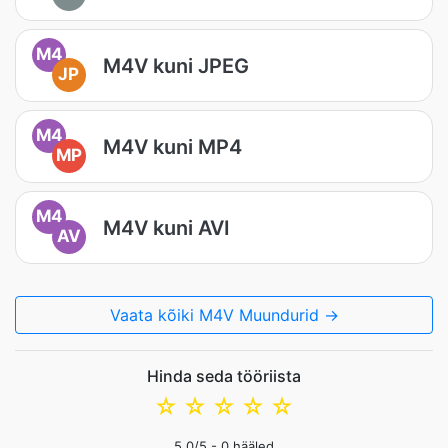
M4
M4V kuni JPEG
JP
M4
M4V kuni MP4
MP
M4
M4V kuni AVI
AV
Vaata kõiki M4V Muundurid →
Hinda seda tööriista
☆
☆
☆
☆
☆
5.0
/5 -
0
hääled