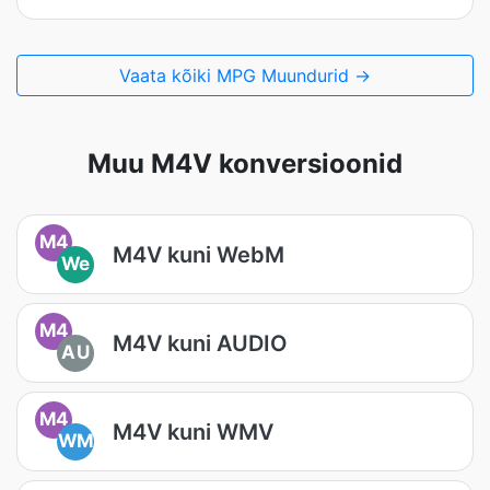
Vaata kõiki MPG Muundurid →
Muu M4V konversioonid
M4
M4V kuni WebM
We
M4
M4V kuni AUDIO
AU
M4
M4V kuni WMV
WM