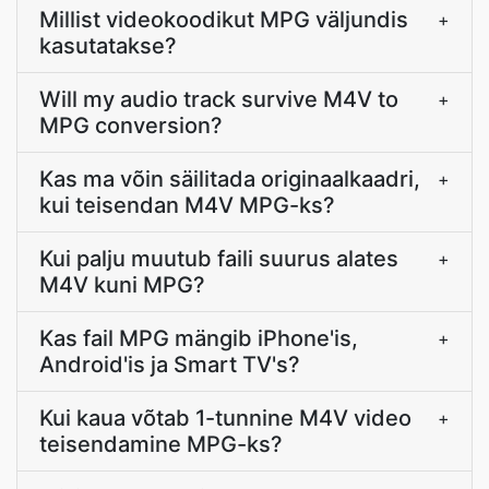
Millist videokoodikut MPG väljundis
+
kasutatakse?
Will my audio track survive M4V to
+
MPG conversion?
Kas ma võin säilitada originaalkaadri,
+
kui teisendan M4V MPG-ks?
Kui palju muutub faili suurus alates
+
M4V kuni MPG?
Kas fail MPG mängib iPhone'is,
+
Android'is ja Smart TV's?
Kui kaua võtab 1-tunnine M4V video
+
teisendamine MPG-ks?