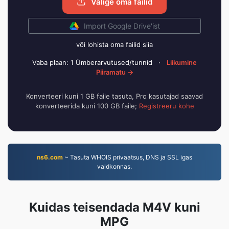
Valige oma failid
Import Google Drive'ist
või lohista oma failid siia
Vaba plaan: 1 Ümberarvutused/tunnid
·
Liikumine
Piiramatu →
Konverteeri kuni 1 GB faile tasuta, Pro kasutajad saavad
konverteerida kuni 100 GB faile;
Registreeru kohe
ns6.com
~ Tasuta WHOIS privaatsus, DNS ja SSL igas
valdkonnas.
Kuidas teisendada M4V kuni
MPG