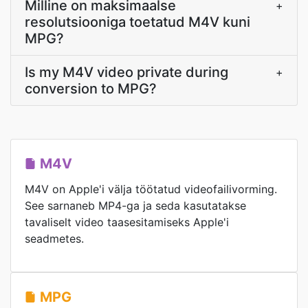
Milline on maksimaalse
+
resolutsiooniga toetatud M4V kuni
MPG?
Is my M4V video private during
+
conversion to MPG?
M4V
M4V on Apple'i välja töötatud videofailivorming.
See sarnaneb MP4-ga ja seda kasutatakse
tavaliselt video taasesitamiseks Apple'i
seadmetes.
MPG