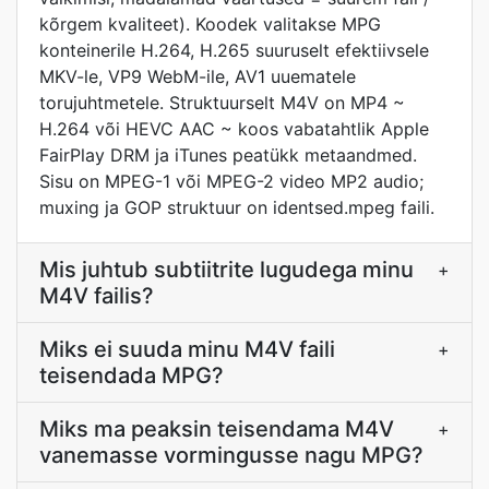
kõrgem kvaliteet). Koodek valitakse MPG
konteinerile H.264, H.265 suuruselt efektiivsele
MKV-le, VP9 WebM-ile, AV1 uuematele
torujuhtmetele. Struktuurselt M4V on MP4 ~
H.264 või HEVC AAC ~ koos vabatahtlik Apple
FairPlay DRM ja iTunes peatükk metaandmed.
Sisu on MPEG-1 või MPEG-2 video MP2 audio;
muxing ja GOP struktuur on identsed.mpeg faili.
Mis juhtub subtiitrite lugudega minu
+
M4V failis?
Miks ei suuda minu M4V faili
+
teisendada MPG?
Miks ma peaksin teisendama M4V
+
vanemasse vormingusse nagu MPG?