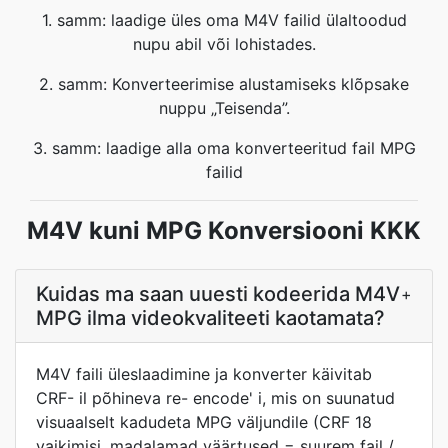
1. samm: laadige üles oma M4V failid ülaltoodud
nupu abil või lohistades.
2. samm: Konverteerimise alustamiseks klõpsake
nuppu „Teisenda”.
3. samm: laadige alla oma konverteeritud fail MPG
failid
M4V kuni MPG Konversiooni KKK
Kuidas ma saan uuesti kodeerida M4V
+
MPG ilma videokvaliteeti kaotamata?
M4V faili üleslaadimine ja konverter käivitab
CRF- il põhineva re- encode' i, mis on suunatud
visuaalselt kadudeta MPG väljundile (CRF 18
vaikimisi, madalamad väärtused = suurem fail /