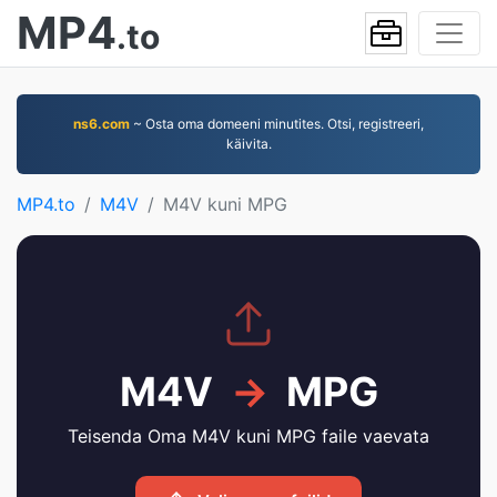
MP4
.to
ns6.com
~ Osta oma domeeni minutites. Otsi, registreeri,
käivita.
MP4.to
M4V
M4V kuni MPG
M4V
→
MPG
Teisenda Oma M4V kuni MPG faile vaevata