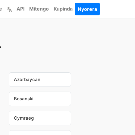
e
API
Mitengo
Kupinda
Nyorera
e
Azərbaycan
Bosanski
Cymraeg