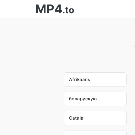
MP4
.to
Afrikaans
беларускую
Català