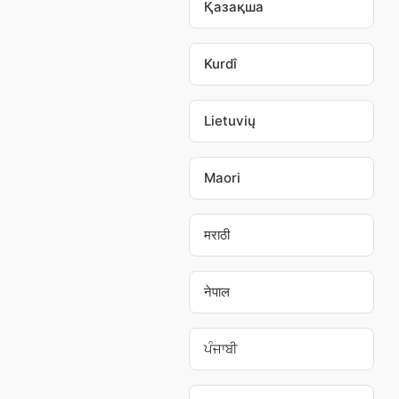
Қазақша
Kurdî
Lietuvių
Maori
मराठी
नेपाल
ਪੰਜਾਬੀ