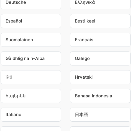
Deutsche
Ελληνικά
Español
Eesti keel
Suomalainen
Français
Gàidhlig na h-Alba
Galego
हिंदी
Hrvatski
հայերեն
Bahasa Indonesia
Italiano
日本語