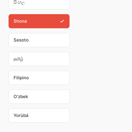
සිංහල
Shona
Sesoto
தமிழ்
Filipino
O'zbek
Yorùbá