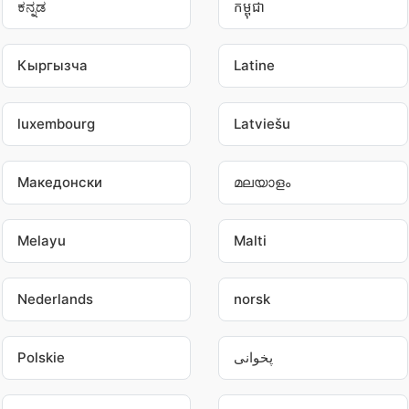
ಕನ್ನಡ
កម្ពុជា
Кыргызча
Latine
luxembourg
Latviešu
Македонски
മലയാളം
Melayu
Malti
Nederlands
norsk
Polskie
پخوانی