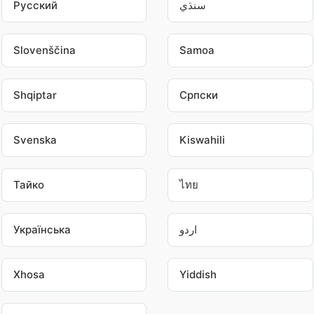
Pусский
سنڌي
Slovenščina
Samoa
Shqiptar
Српски
Svenska
Kiswahili
Тайко
ไทย
Українська
اردو
Xhosa
Yiddish