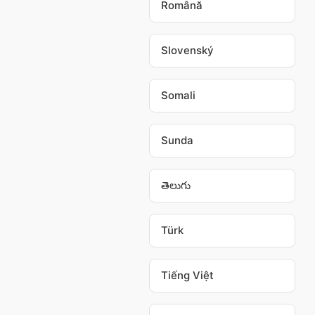
Română
Slovenský
Somali
Sunda
తెలుగు
Türk
Tiếng Việt