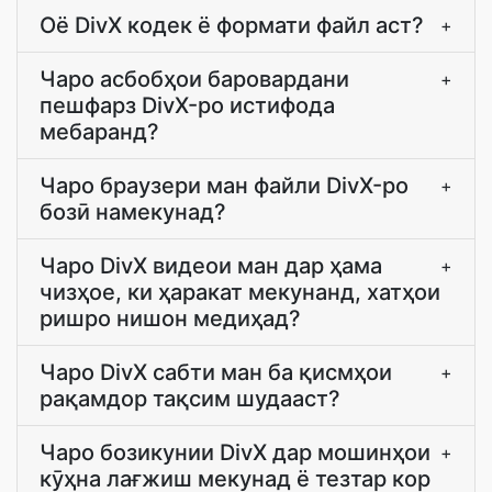
Оё DivX кодек ё формати файл аст?
+
Чаро асбобҳои баровардани
+
пешфарз DivX-ро истифода
мебаранд?
Чаро браузери ман файли DivX-ро
+
бозӣ намекунад?
Чаро DivX видеои ман дар ҳама
+
чизҳое, ки ҳаракат мекунанд, хатҳои
ришро нишон медиҳад?
Чаро DivX сабти ман ба қисмҳои
+
рақамдор тақсим шудааст?
Чаро бозикунии DivX дар мошинҳои
+
кӯҳна лағжиш мекунад ё тезтар кор