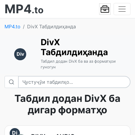
MP4
.to
MP4.to
DivX Табдилдиҳанда
DivX
Табдилдиҳанда
Div
Табдил додан DivX ба ва аз форматҳои
гуногун
Табдил додан DivX ба
дигар форматҳо
Di