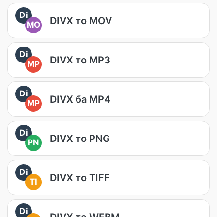
Di
DIVX то MOV
MO
Di
DIVX то MP3
MP
Di
DIVX ба MP4
MP
Di
DIVX то PNG
PN
Di
DIVX то TIFF
TI
Di
DIVX то WEBM