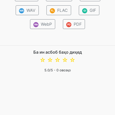
WAV
FLAC
GIF
WA
FL
GI
WebP
PDF
We
PD
Ба ин асбоб баҳо диҳед
☆
☆
☆
☆
☆
5.0
/5 -
0
овозҳо