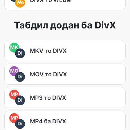
We
Табдил додан ба DivX
MK
MKV то DIVX
Di
MO
MOV то DIVX
Di
MP
MP3 то DIVX
Di
MP
MP4 ба DIVX
Di