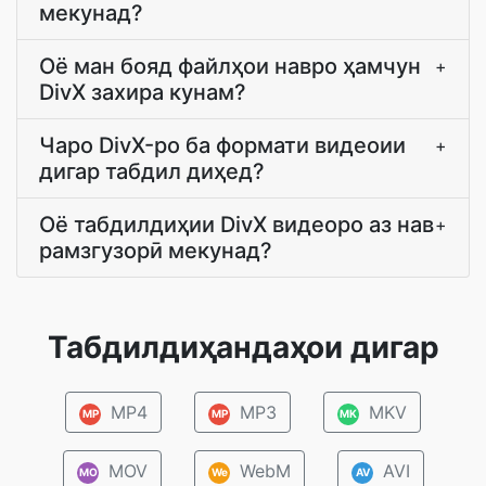
мекунад?
Оё ман бояд файлҳои навро ҳамчун
+
DivX захира кунам?
Чаро DivX-ро ба формати видеоии
+
дигар табдил диҳед?
Оё табдилдиҳии DivX видеоро аз нав
+
рамзгузорӣ мекунад?
Табдилдиҳандаҳои дигар
MP4
MP3
MKV
MP
MP
MK
MOV
WebM
AVI
MO
We
AV