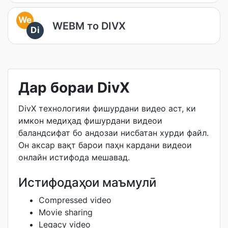
We
WEBM то DIVX
Di
Дар бораи DivX
DivX технологияи фишурдани видео аст, ки
имкон медиҳад фишурдани видеои
баландсифат бо андозаи нисбатан хурди файл.
Он аксар вақт барои паҳн кардани видеои
онлайн истифода мешавад.
Истифодаҳои маъмулӣ
Compressed video
Movie sharing
Legacy video