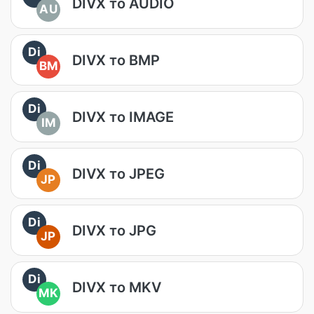
DIVX то AUDIO
AU
Di
DIVX то BMP
BM
Di
DIVX то IMAGE
IM
Di
DIVX то JPEG
JP
Di
DIVX то JPG
JP
Di
DIVX то MKV
MK