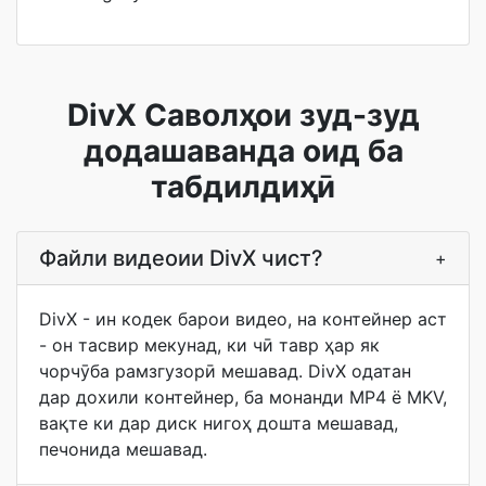
DivX Саволҳои зуд-зуд
додашаванда оид ба
табдилдиҳӣ
Файли видеоии DivX чист?
+
DivX - ин кодек барои видео, на контейнер аст
- он тасвир мекунад, ки чӣ тавр ҳар як
чорчӯба рамзгузорӣ мешавад. DivX одатан
дар дохили контейнер, ба монанди MP4 ё MKV,
вақте ки дар диск нигоҳ дошта мешавад,
печонида мешавад.