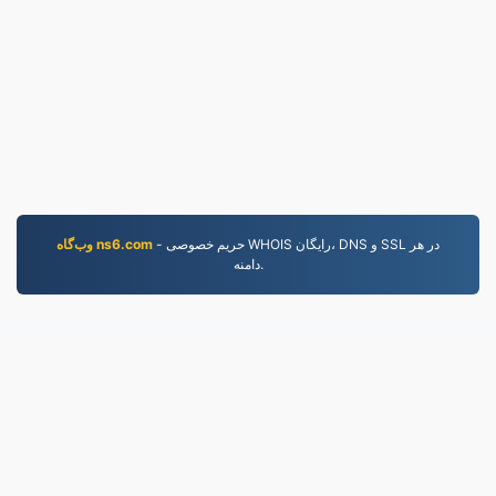
- حریم خصوصی WHOIS رایگان، DNS و SSL در هر
وب‌گاه ns6.com
دامنه.
MP4.to
10,033,917 فایل‌های تبدیل‌شده از سال ۲۰۱۹
سیاست حفظ حریم خصوصی
|
شرایط خدمات
|
درباره ما
|
نمونه‌ها
|
نصب برنامه
|
API
|
تماس با ما
LLC | ساخته شده توسط
VPS.org
|
© 2026 MP4.to