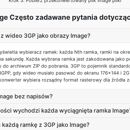
Krok 3: Pobierz przekonwertowany plik Image pliki
ge Często zadawane pytania dotycząc
 z wideo 3GP jako obrazy Image?
wyświetla wybieracz ramek: każda Nth ramka, ramki na ok
 na sekundę. Każda wybrana ramka jest zakodowana jako po
y do archiwum ZIP do pobrania. 3GP to pojemnik standar
PP, gdy wideo musiało pasować do ekranu 176x144 i 2G 
 konwerter wybiera rozsądny format rasterowy dla źródła z
Image bez napisów?
czości wychodzi każda wyciągnięta ramka Image
 każdą ramkę z 3GP jako Image?