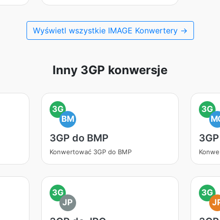
Wyświetl wszystkie IMAGE Konwertery →
Inny 3GP konwersje
3G
3G
BM
M
3GP do BMP
3GP
Konwertować 3GP do BMP
Konwe
3G
3G
JP
J