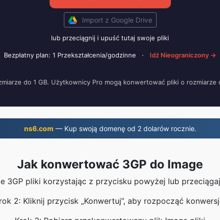
Import z Google Drive
lub przeciągnij i upuść tutaj swoje pliki
Bezpłatny plan: 1 Przekształcenia/godzinne
·
Idź Nieograniczony →
rozmiarze do 1 GB. Użytkownicy Pro mogą konwertować pliki o rozmiarze
ns6.com
— Kup swoją domenę od 2 dolarów rocznie.
Jak konwertować 3GP do Image
oje 3GP pliki korzystając z przycisku powyżej lub przeciągaj
rok 2: Kliknij przycisk „Konwertuj”, aby rozpocząć konwersj