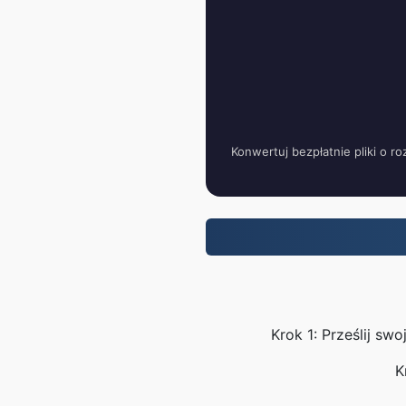
Konwertuj bezpłatnie pliki o 
Krok 1: Prześlij sw
K