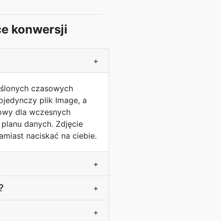
e konwersji
+
reślonych czasowych
jedynczy plik Image, a
dowy dla wczesnych
planu danych. Zdjęcie
amiast naciskać na ciebie.
+
?
+
+