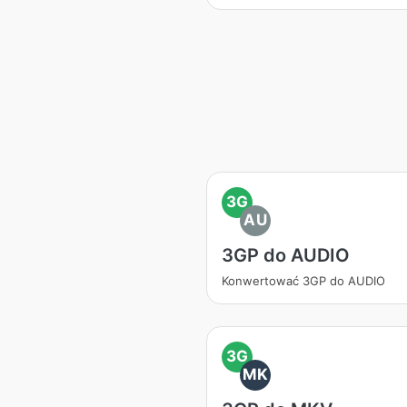
3G
AU
3GP do AUDIO
Konwertować 3GP do AUDIO
3G
MK