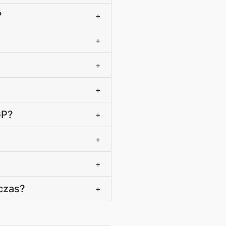
?
+
+
+
+
GP?
+
+
+
czas?
+