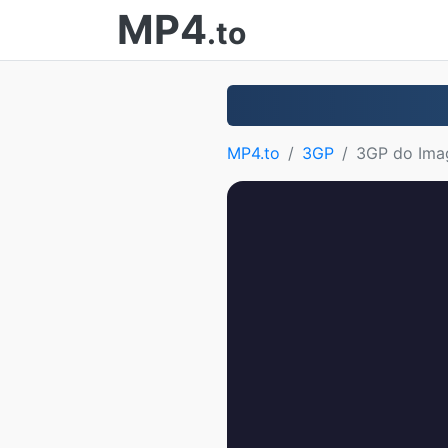
MP4
.to
MP4.to
3GP
3GP do Ima