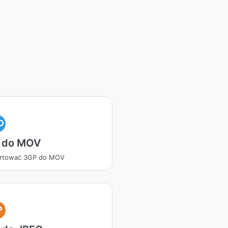
O
 do MOV
rtować 3GP do MOV
P