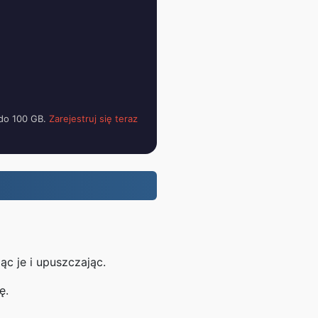
 do 100 GB.
Zarejestruj się teraz
ąc je i upuszczając.
ę.