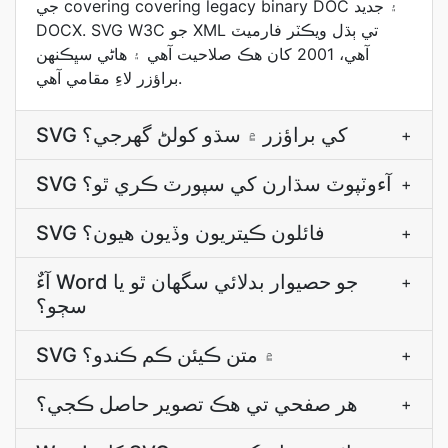
جي covering covering legacy binary DOC ۽ جديد
DOCX. SVG W3C جو XML تي ٻڌل ويڪٽر فارميٽ
آھي، 2001 کان ھڪ صلاحيت آھي ۽ ھاڻي سڀڪنھن
براؤزر لاءِ مقامي آھي.
SVG کي براؤزر ۾ سڌو کولڻ گھرجي؟
+
SVG آءوٽپوٽ سڌارن کي سپورٽ ڪري ٿو؟
+
SVG فائلون ڪيتريون وڏيون هيون؟
+
آءٌ Word جو حصيوار بدلائي سگھان ٿو يا
+
سڄو؟
SVG ۾ متن ڪيئن ڪم ڪندو؟
+
هر صفحي تي هڪ تصوير حاصل ڪجي؟
+