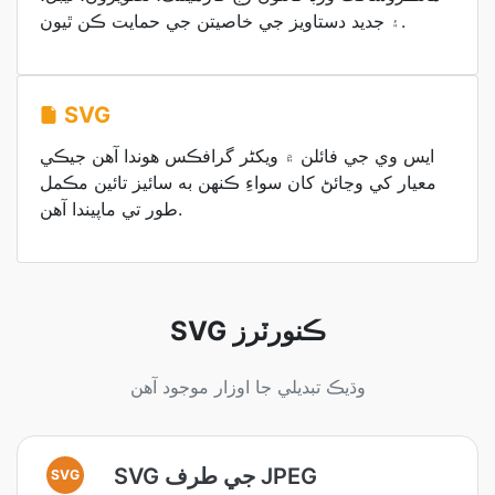
۽ جديد دستاويز جي خاصيتن جي حمايت ڪن ٿيون.
SVG
ايس وي جي فائلن ۾ ویکٹر گرافڪس هوندا آهن جيڪي
معيار کي وڃائڻ کان سواءِ ڪنهن به سائيز تائين مڪمل
طور تي ماپيندا آهن.
SVG ڪنورٽرز
وڌيڪ تبديلي جا اوزار موجود آهن
SVG جي طرف JPEG
SVG