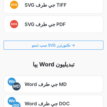
SVG جي طرف TIFF
SVG
SVG جي طرف PDF
SVG
سڀ ڏسو SVG ڪنورٽرز →
ٻيا Word تبديليون
Wo
Word جي طرف MD
MD
Wo
Word جي طرف DOC
DO