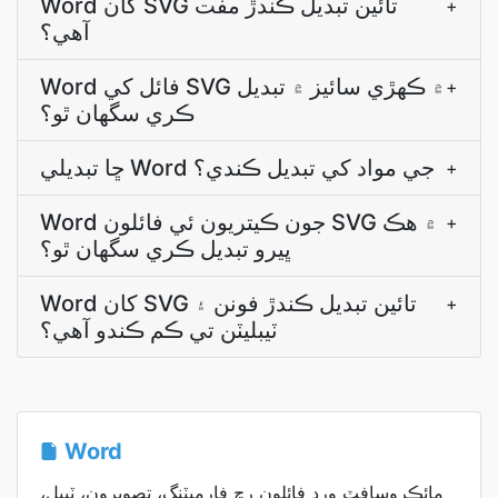
Word کان SVG تائين تبديل ڪندڙ مفت
+
آهي؟
Word فائل کي SVG ۾ ڪهڙي سائيز ۾ تبديل
+
ڪري سگهان ٿو؟
ڇا تبديلي Word جي مواد کي تبديل ڪندي؟
+
Word جون ڪيتريون ئي فائلون SVG ۾ هڪ
+
ڀيرو تبديل ڪري سگهان ٿو؟
Word کان SVG تائين تبديل ڪندڙ فونن ۽
+
ٽيبليٽن تي ڪم ڪندو آھي؟
Word
مائڪروسافٽ ورڊ فائلون رچ فارميٽنگ، تصويرون، ٽيبل،