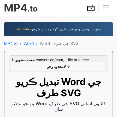
MP4
.to
- منٽن ۾ پنهنجي ڊومين خريد ڪريو. ڳولا، رجسٽر، شروع.
ns6.com
Word جي طرف SVG
Word
MP4.to
1 conversion/hour, 1 file at a time
مفت منصوبو:
لامحدود وڃو →
تبديل ڪريو Word جي
طرف SVG
پنهنجو بدلايو Word جي طرف SVG فائلون آساني
سان