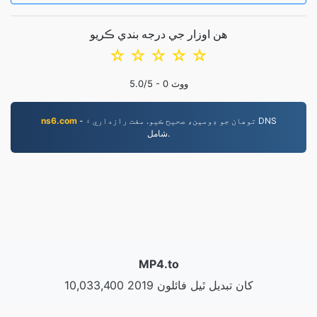
هن اوزار جي درجه بندي ڪريو
☆
☆
☆
☆
☆
ووٽ
0
/5 -
5.0
- توھان جو ڊومين، صحيح ڪيو. مفت رازداري ۽ DNS
ns6.com
شامل.
MP4.to
10,033,400 2019 کان تبديل ٿيل فائلون
رازداري پاليسي
|
سروس جون شرطون
|
اسان جي باري ۾
|