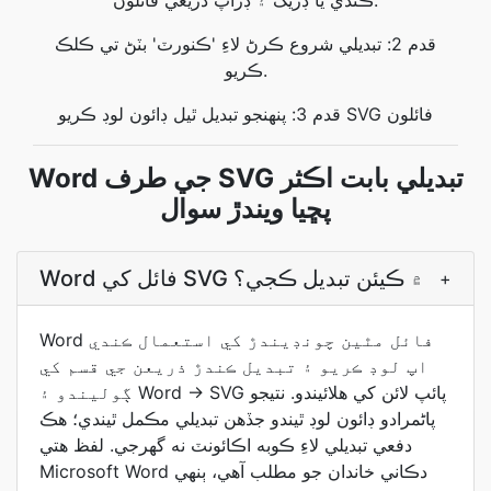
ڪندي يا ڊريگ ۽ ڊراپ ذريعي فائلون.
قدم 2: تبديلي شروع ڪرڻ لاءِ 'ڪنورٽ' بٽڻ تي ڪلڪ
ڪريو.
قدم 3: پنهنجو تبديل ٿيل ڊائون لوڊ ڪريو SVG فائلون
Word جي طرف SVG تبديلي بابت اڪثر
پڇيا ويندڙ سوال
Word فائل کي SVG ۾ ڪيئن تبديل ڪجي؟
+
Word فائل مٿين چونڊيندڙ کي استعمال ڪندي
اپ لوڊ ڪريو ۽ تبديل ڪندڙ ذريعن جي قسم کي
ڳوليندو ۽ Word → SVG پائپ لائن کي هلائيندو. نتيجو
پاڻمرادو ڊائون لوڊ ٿيندو جڏھن تبديلي مڪمل ٿيندي؛ هڪ
دفعي تبديلي لاءِ ڪوبه اڪائونٽ نه گھرجي. لفظ هتي
Microsoft Word دڪاني خاندان جو مطلب آهي، ٻنهي