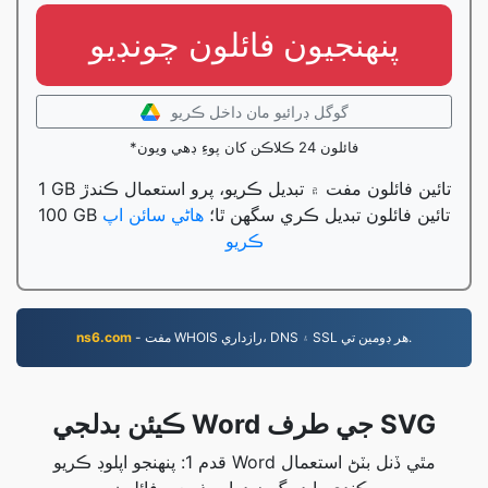
پنھنجيون فائلون چونڊيو
گوگل ڊرائيو مان داخل ڪريو
*فائلون 24 ڪلاڪن کان پوءِ ڊهي ويون
1 GB تائين فائلون مفت ۾ تبديل ڪريو، پرو استعمال ڪندڙ
100 GB تائين فائلون تبديل ڪري سگهن ٿا؛
هاڻي سائن اپ
ڪريو
- مفت WHOIS رازداري، DNS ۽ SSL هر ڊومين تي.
ns6.com
ڪيئن بدلجي Word جي طرف SVG
قدم 1: پنهنجو اپلوڊ ڪريو Word مٿي ڏنل بٽڻ استعمال