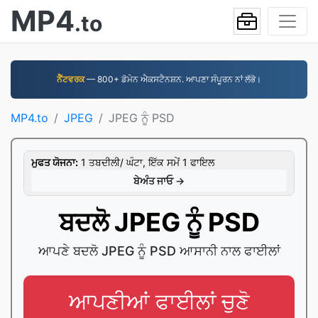
MP4
.to
ਨੈੱਟਵਰਕ
— 800+ ਡੋਮੇਨ ਐਕਸਟੈਨਸ਼ਨ. ਆਪਣਾ ਸੰਪੂਰਨ ਨਾਂ ਲੱਭੋ।
MP4.to
JPEG
JPEG ਨੂੰ PSD
ਮੁਫਤ ਯੋਜਨਾ:
1 ਤਬਦੀਲੀ/ ਘੰਟਾ, ਇੱਕ ਸਮੇਂ 1 ਫਾਇਲ
ਬੇਅੰਤ ਜਾਓ →
ਬਦਲੋ JPEG ਨੂੰ PSD
ਆਪਣੇ ਬਦਲੋ JPEG ਨੂੰ PSD ਆਸਾਨੀ ਨਾਲ ਫਾਈਲਾਂ
ਆਪਣੀਆਂ ਫਾਈਲਾਂ ਚੁਣੋ