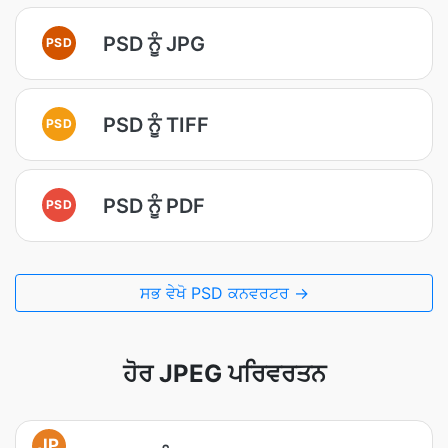
PSD ਨੂੰ JPG
PSD
PSD ਨੂੰ TIFF
PSD
PSD ਨੂੰ PDF
PSD
ਸਭ ਵੇਖੋ PSD ਕਨਵਰਟਰ →
ਹੋਰ JPEG ਪਰਿਵਰਤਨ
JP