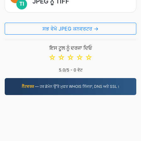
JPEG ਨੂੰ TIFF
TI
ਸਭ ਵੇਖੋ JPEG ਕਨਵਰਟਰ →
ਇਸ ਟੂਲ ਨੂੰ ਦਰਜਾ ਦਿਓ
☆
☆
☆
☆
☆
5.0
/5 -
0
ਵੋਟ
ਨੈੱਟਵਰਕ
— ਹਰ ਡੋਮੇਨ ਉੱਤੇ ਮੁਫਤ WHOIS ਨਿੱਜਤਾ, DNS ਅਤੇ SSL।