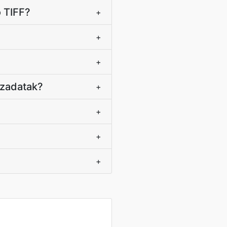
o TIFF?
+
+
+
 zadatak?
+
+
+
+