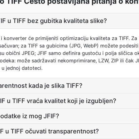
o TIFF Često postavljana pitanja o kon
F u TIFF bez gubitka kvaliteta slike?
 i konverter će primijeniti optimizaciju kvaliteta za TIFF. Z
 sačuvan; za TIFF sa gubicima (JPG, WebP) možete podesiti f
u obični JPEG; JFIF samo definira gustoću i polja sličica oko
d kodeka: može sadržavati nekomprimirane, LZW, ZIP ili čak
 u jednoj datoteci.
arentnost kada je slika TIFF?
IF u TIFF vraća kvalitet koji je izgubljen?
 podatke iz mog JFIF?
IF u TIFF očuvati transparentnost?