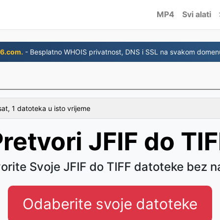
MP4
Svi alati
6.com.
- Besplatno WHOIS privatnost, DNS i SSL na svakom domen
at, 1 datoteka u isto vrijeme
retvori JFIF do TI
orite Svoje JFIF do TIFF datoteke bez 
Odaberite svoje datoteke