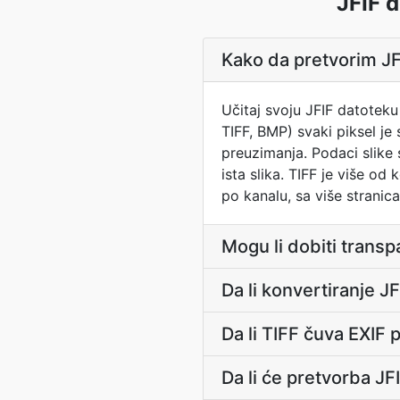
JFIF d
Kako da pretvorim JFI
Učitaj svoju JFIF datoteku
TIFF, BMP) svaki piksel je
preuzimanja. Podaci slike s
ista slika. TIFF je više o
po kanalu, sa više stranica
Mogu li dobiti transp
Da li konvertiranje JF
Da li TIFF čuva EXIF
Da li će pretvorba JF