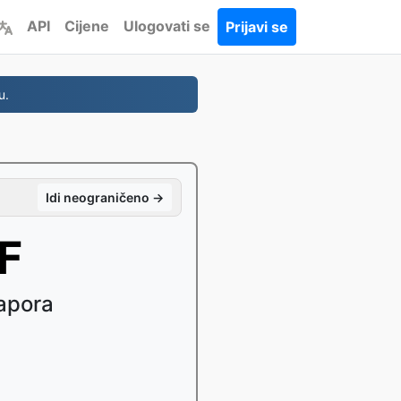
API
Cijene
Ulogovati se
Prijavi se
u.
Idi neograničeno →
FF
napora