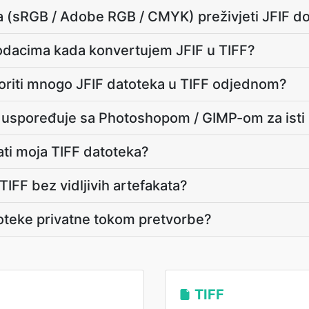
oja (sRGB / Adobe RGB / CMYK) preživjeti JFIF d
odacima kada konvertujem JFIF u TIFF?
oriti mnogo JFIF datoteka u TIFF odjednom?
F uspoređuje sa Photoshopom / GIMP-om za isti
ati moja TIFF datoteka?
TIFF bez vidljivih artefakata?
toteke privatne tokom pretvorbe?
TIFF