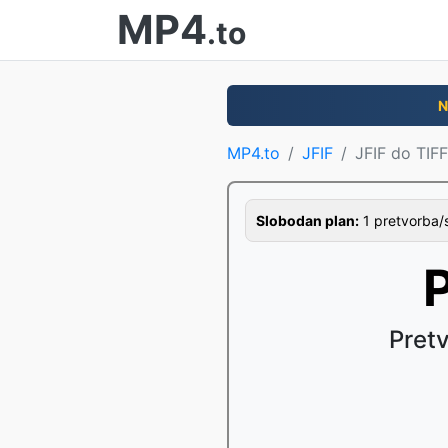
MP4
.to
N
MP4.to
JFIF
JFIF do TIFF
Slobodan plan:
1 pretvorba/s
P
Pretv