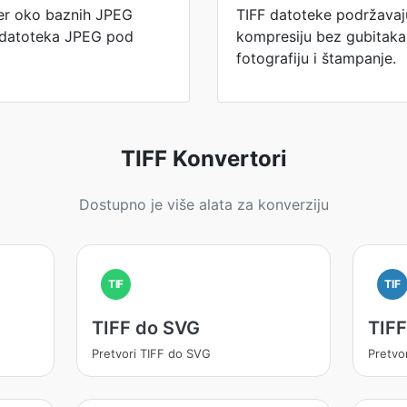
per oko baznih JPEG
TIFF datoteke podržavaju
F datoteka JPEG pod
kompresiju bez gubitaka,
fotografiju i štampanje.
TIFF Konvertori
Dostupno je više alata za konverziju
TIF
TIF
TIFF do SVG
TIF
Pretvori TIFF do SVG
Pretvo