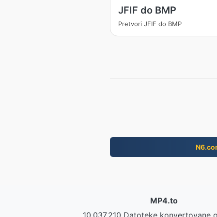
JFIF do BMP
Pretvori JFIF do BMP
N6.co
MP4.to
10,037,210 Datoteke konvertovane 