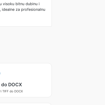
 visoku bitnu dubinu i
 idealne za profesionalnu
F do DOCX
ri TIFF do DOCX