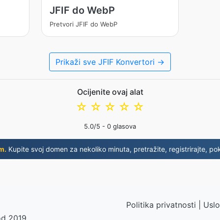
JFIF do WebP
Pretvori JFIF do WebP
Prikaži sve JFIF Konvertori →
Ocijenite ovaj alat
☆
☆
☆
☆
☆
5.0
/5 -
0
glasova
m.
Kupite svoj domen za nekoliko minuta, pretražite, registrirajte, pok
Politika privatnosti
|
Uslo
od 2019.