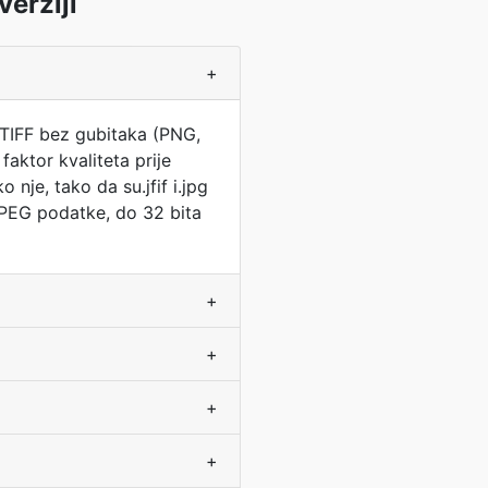
verziji
+
a TIFF bez gubitaka (PNG,
aktor kvaliteta prije
 nje, tako da su.jfif i.jpg
 JPEG podatke, do 32 bita
+
+
+
+