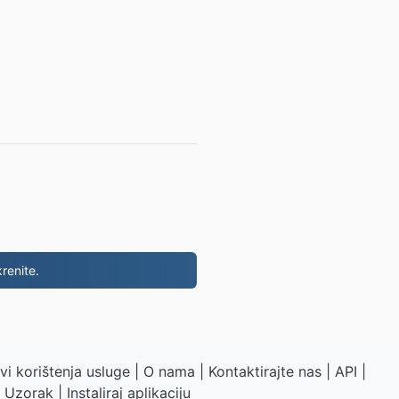
renite.
vi korištenja usluge
|
O nama
|
Kontaktirajte nas
|
API
|
Uzorak
|
Instaliraj aplikaciju