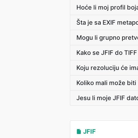
Hoće li moj profil b
Šta je sa EXIF metap
Mogu li grupno pretv
Kako se JFIF do TIF
Koju rezoluciju će im
Koliko mali može biti 
Jesu li moje JFIF da
JFIF