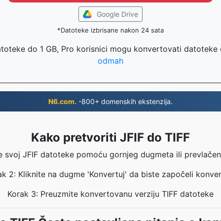
Google Drive
*Datoteke izbrisane nakon 24 sata
atoteke do 1 GB, Pro korisnici mogu konvertovati datoteke
odmah
N6.com.
-800+ domenskih ekstenzija.
Kako pretvoriti JFIF do TIFF
e svoj JFIF datoteke pomoću gornjeg dugmeta ili prevlačen
k 2: Kliknite na dugme 'Konvertuj' da biste započeli konver
Korak 3: Preuzmite konvertovanu verziju TIFF datoteke