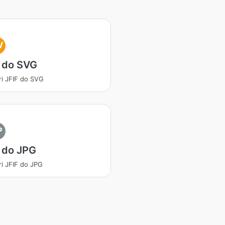
V
 do SVG
ri JFIF do SVG
P
 do JPG
ri JFIF do JPG