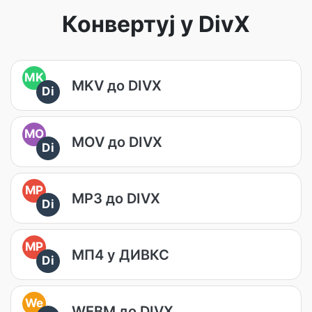
Конвертуј у DivX
MK
MKV до DIVX
Di
MO
MOV до DIVX
Di
MP
MP3 до DIVX
Di
MP
МП4 у ДИВКС
Di
We
WEBM до DIVX