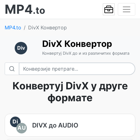
MP4
.to
MP4.to
DivX Конвертор
DivX Конвертор
Div
Конвертуј DivX до и из различитих формата
Конвертуј DivX у друге
формате
Di
DIVX до AUDIO
AU