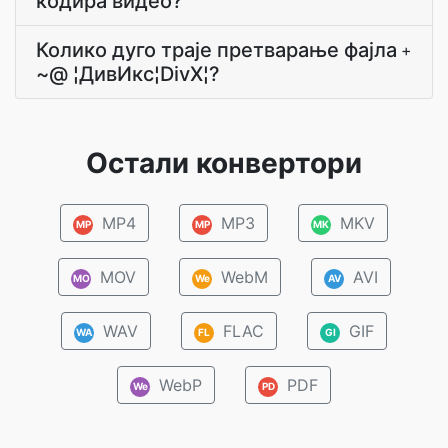
кодира видео?
Колико дуго траје претварање фајла
+
~@ ¦ДивИкс¦DivX¦?
Остали конвертори
MP4
MP3
MKV
MP
MP
MK
MOV
WebM
AVI
MO
We
AV
WAV
FLAC
GIF
WA
FL
GI
WebP
PDF
We
PD