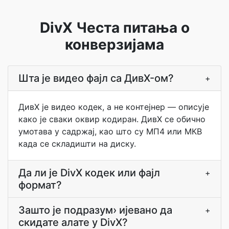
DivX Честа питања о
конверзијама
Шта је видео фајл са ДивX-ом?
+
ДивX је видео кодек, а не контејнер — описује
како је сваки оквир кодиран. ДивX се обично
умотава у садржај, као што су МП4 или МКВ
када се складишти на диску.
Да ли је DivX кодек или фајл
+
формат?
Зашто је подразум› ијевано да
+
скидате алате у DivX?