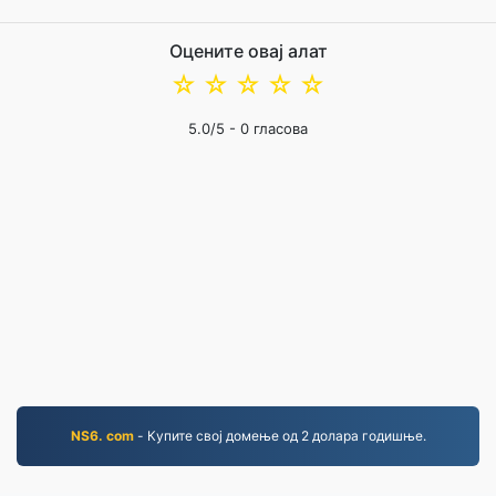
Оцените овај алат
☆
☆
☆
☆
☆
5.0
/5 -
0
гласова
NS6. com
- Купите свој домење од 2 долара годишње.