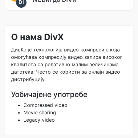
Di
О нама DivX
ДивКс је технологија видео компресије која
омогућава компресију видео записа високог
квалитета са релативно малим величинама
датотека. Често се користи за онлајн видео
дистрибуцију.
Уобичајене употребе
Compressed video
Movie sharing
Legacy video