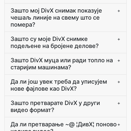
Зашто мој DivX снимак показује
+
чешаљ линије на свему што се
помера?
Зашто су моје DivX снимке
+
подељене на бројене делове?
Зашто DivX муца или ради топло на
+
старијим машинама?
Да ли још увек треба да уписујем
+
нове фајлове као DivX?
Зашто претварате DivX у други
+
видео формат?
Да ли претварање ~@ ¦ДивX¦ поново
+