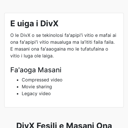
E uiga i DivX
O le DivX o se tekinolosi faʻapipiʻi vitio e mafai ai
ona faʻapipiʻi vitio maualuga ma laʻititi faila faila.
E masani ona faʻaaogaina mo le tufatufaina o
vitio i luga ole laiga.
Fa'aoga Masani
Compressed video
Movie sharing
Legacy video
DivX Fesili e Masani Ona