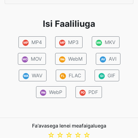
Isi Faaliliuga
MP4
MP3
MKV
MP
MP
MK
MOV
WebM
AVI
MO
We
AV
WAV
FLAC
GIF
WA
FL
GI
WebP
PDF
We
PD
Fa'avasega lenei meafaigaluega
☆
☆
☆
☆
☆