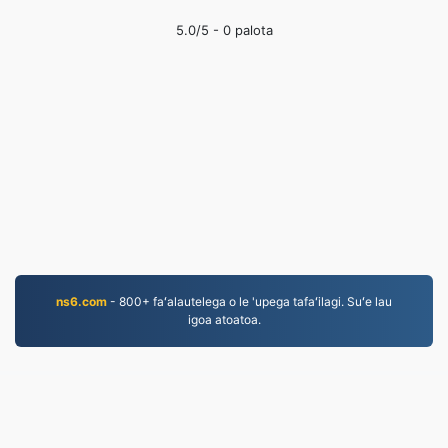
5.0
/5 -
0
palota
ns6.com
- 800+ faʻalautelega o le 'upega tafaʻilagi. Suʻe lau
igoa atoatoa.
MP4.to
10,033,027 Faila ua liua talu mai le 2019