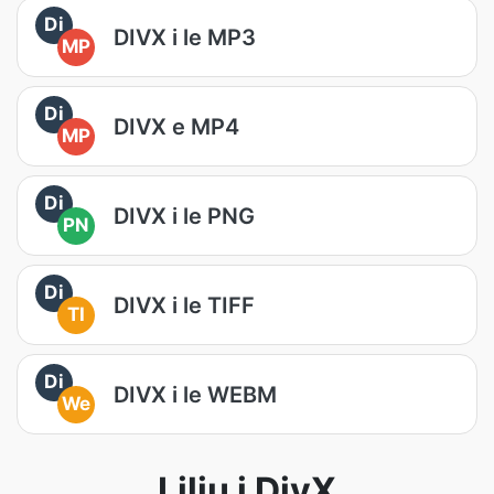
Di
DIVX i le MP3
MP
Di
DIVX e MP4
MP
Di
DIVX i le PNG
PN
Di
DIVX i le TIFF
TI
Di
DIVX i le WEBM
We
Liliu i DivX