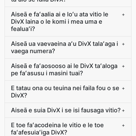
Aiseā e faʻaalia ai e loʻu ata vitio le
+
DivX laina o le komi i mea uma e
fealuaʻi?
Aiseā ua vaevaeina aʻu DivX talaʻaga i
+
vaega numera?
Aiseā e faʻaosooso ai le DivX taʻaloga
+
pe faʻasusu i masini tuai?
E tatau ona ou teuina nei faila fou o se
+
DivX?
Aiseā e suia DivX i se isi fausaga vitio?
+
E toe faʻacodeina le vitio e le toe
+
faʻafesuiaʻiga DivX?