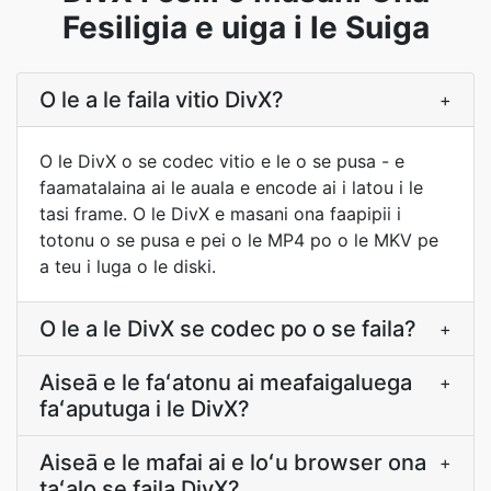
Fesiligia e uiga i le Suiga
O le a le faila vitio DivX?
+
O le DivX o se codec vitio e le o se pusa - e
faamatalaina ai le auala e encode ai i latou i le
tasi frame. O le DivX e masani ona faapipii i
totonu o se pusa e pei o le MP4 po o le MKV pe
a teu i luga o le diski.
O le a le DivX se codec po o se faila?
+
Aiseā e le faʻatonu ai meafaigaluega
+
faʻaputuga i le DivX?
Aiseā e le mafai ai e loʻu browser ona
+
taʻalo se faila DivX?