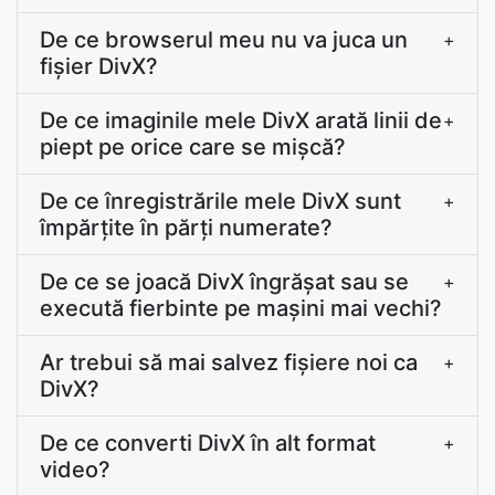
De ce browserul meu nu va juca un
+
fișier DivX?
De ce imaginile mele DivX arată linii de
+
piept pe orice care se mişcă?
De ce înregistrările mele DivX sunt
+
împărțite în părți numerate?
De ce se joacă DivX îngrășat sau se
+
execută fierbinte pe mașini mai vechi?
Ar trebui să mai salvez fișiere noi ca
+
DivX?
De ce converti DivX în alt format
+
video?