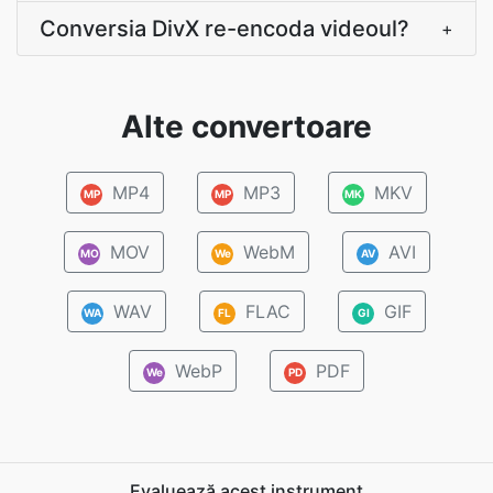
Conversia DivX re-encoda videoul?
+
Alte convertoare
MP4
MP3
MKV
MP
MP
MK
MOV
WebM
AVI
MO
We
AV
WAV
FLAC
GIF
WA
FL
GI
WebP
PDF
We
PD
Evaluează acest instrument