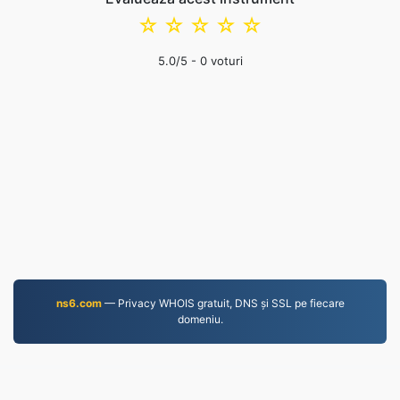
☆
☆
☆
☆
☆
5.0
/5 -
0
voturi
ns6.com
— Privacy WHOIS gratuit, DNS și SSL pe fiecare
domeniu.
MP4.to