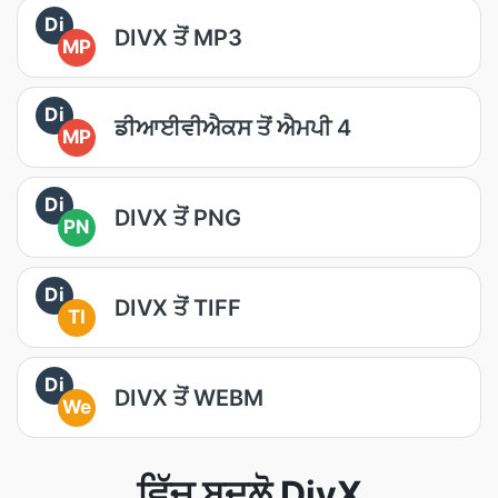
Di
DIVX ਤੋਂ MP3
MP
Di
ਡੀਆਈਵੀਐਕਸ ਤੋਂ ਐਮਪੀ 4
MP
Di
DIVX ਤੋਂ PNG
PN
Di
DIVX ਤੋਂ TIFF
TI
Di
DIVX ਤੋਂ WEBM
We
ਵਿੱਚ ਬਦਲੋ DivX