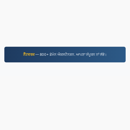
ਨੈੱਟਵਰਕ
— 800+ ਡੋਮੇਨ ਐਕਸਟੈਨਸ਼ਨ. ਆਪਣਾ ਸੰਪੂਰਨ ਨਾਂ ਲੱਭੋ।
MP4.to
10,034,069 2019 ਤੋਂ ਬਦਲੀਆਂ ਗਈਆਂ ਫ਼ਾਈਲਾਂ
ਪਰਾਈਵੇਟ ਨੀਤੀ
|
ਸੇਵਾ ਦੀਆਂ ਸ਼ਰਤਾਂ
|
ਸਾਡੇ ਬਾਰੇ
|
ਸਾਡੇ ਨਾਲ ਸੰਪਰਕ
ਕਰੋ
|
API
|
ਨਮੂਨੇ
|
ਐਪਲੀਕੇਸ਼ਨ ਇੰਸਟਾਲ
© 2026 MP4.to
|
VPS.org
LLC | ਦੁਆਰਾ ਬਣਾਇਆ ਗਿਆ
nadermx