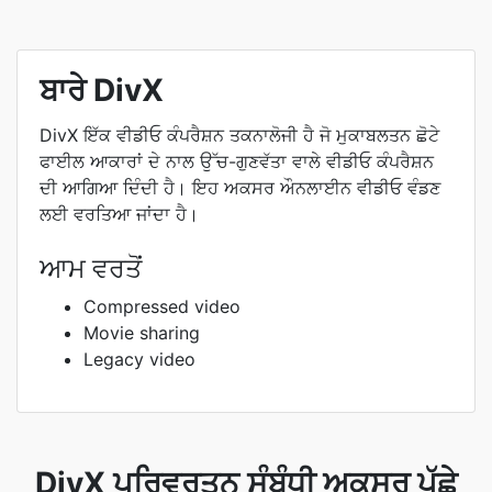
ਬਾਰੇ DivX
DivX ਇੱਕ ਵੀਡੀਓ ਕੰਪਰੈਸ਼ਨ ਤਕਨਾਲੋਜੀ ਹੈ ਜੋ ਮੁਕਾਬਲਤਨ ਛੋਟੇ
ਫਾਈਲ ਆਕਾਰਾਂ ਦੇ ਨਾਲ ਉੱਚ-ਗੁਣਵੱਤਾ ਵਾਲੇ ਵੀਡੀਓ ਕੰਪਰੈਸ਼ਨ
ਦੀ ਆਗਿਆ ਦਿੰਦੀ ਹੈ। ਇਹ ਅਕਸਰ ਔਨਲਾਈਨ ਵੀਡੀਓ ਵੰਡਣ
ਲਈ ਵਰਤਿਆ ਜਾਂਦਾ ਹੈ।
ਆਮ ਵਰਤੋਂ
Compressed video
Movie sharing
Legacy video
DivX ਪਰਿਵਰਤਨ ਸੰਬੰਧੀ ਅਕਸਰ ਪੁੱਛੇ