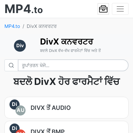
MP4
.to
MP4.to
DivX ਕਨਵਰਟਰ
DivX ਕਨਵਰਟਰ
Div
ਬਦਲੋ DivX ਵੱਖ-ਵੱਖ ਫਾਰਮੈਟਾਂ ਵਿੱਚ ਅਤੇ ਤੋਂ
ਬਦਲੋ DivX ਹੋਰ ਫਾਰਮੈਟਾਂ ਵਿੱਚ
Di
DIVX ਤੋਂ AUDIO
AU
Di
DIVX ਤੋਂ BMP