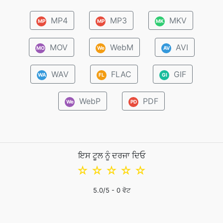
MP4
MP3
MKV
MP
MP
MK
MOV
WebM
AVI
MO
We
AV
WAV
FLAC
GIF
WA
FL
GI
WebP
PDF
We
PD
ਇਸ ਟੂਲ ਨੂੰ ਦਰਜਾ ਦਿਓ
☆
☆
☆
☆
☆
5.0
/5 -
0
ਵੋਟ