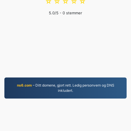
☆
☆
☆
☆
☆
5.0
/5 -
0
stemmer
ns6.com
– Ditt domene, gjort rett. Ledig personvern og DNS
inkludert.
MP4.to
10,034,010 Filer konvertert siden 2019