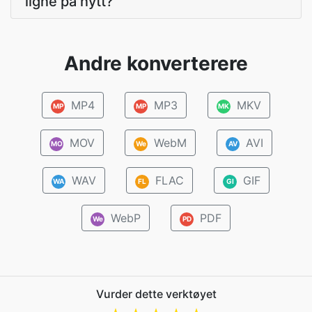
ligne på nytt?
Andre konverterere
MP4
MP3
MKV
MP
MP
MK
MOV
WebM
AVI
MO
We
AV
WAV
FLAC
GIF
WA
FL
GI
WebP
PDF
We
PD
Vurder dette verktøyet