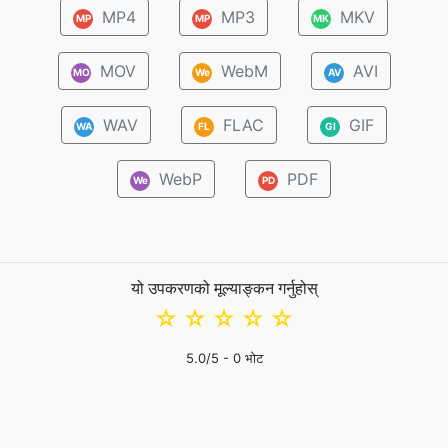
MP4
MP3
MKV
MP
MP
MK
MOV
WebM
AVI
MO
We
AV
WAV
FLAC
GIF
WA
FL
GI
WebP
PDF
We
PD
यो उपकरणको मूल्याङ्कन गर्नुहोस्
☆
☆
☆
☆
☆
5.0
/5 -
0
भोट