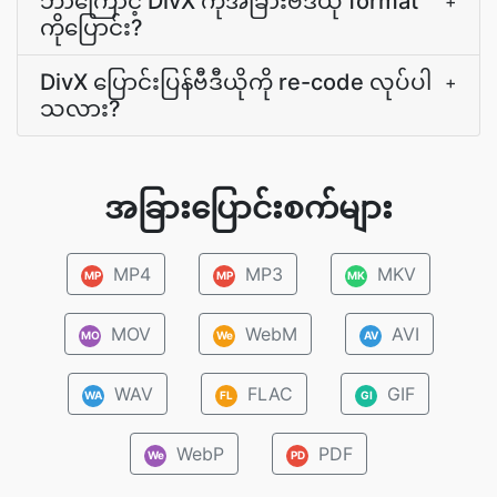
ဘာကြောင့် DivX ကိုအခြားဗီဒီယို format
+
ကိုပြောင်း?
DivX ပြောင်းပြန်ဗီဒီယိုကို re-code လုပ်ပါ
+
သလား?
အခြားပြောင်းစက်များ
MP4
MP3
MKV
MP
MP
MK
MOV
WebM
AVI
MO
We
AV
WAV
FLAC
GIF
WA
FL
GI
WebP
PDF
We
PD