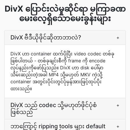
DivX ပြောင်းလဲမှုဆိုင်ရာ မကြာခဏ
မေးလေ့ရှိသောမေးခွန်းများ
DivX ဗီဒီယိုဖိုင်ဆိုတာဘာလဲ?
+
DivX ဟာ container ထက်ပိုပြီး video codec တစ်ခု
ဖြစ်ပါတယ် - တစ်ခုချင်းစီကို frame ကို encode
လုပ်နည်းကိုဖော်ပြသည်။ DivX ဟာ disk ပေါ်မှာ
သိမ်းဆည်းတဲ့အခါ MP4 သို့မဟုတ် MKV ကဲ့သို့
container အတွင်းပိုင်းတွင်ပုံမှန်အားဖြင့်ထုပ်ပိုး
ထားသည်။
DivX သည် codec သို့မဟုတ်ဖိုင်ပုံစံ
+
ဖြစ်သည်
ဘာကြောင့် ripping tools များ default
+