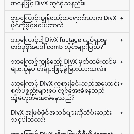
အနေဖြင့် DivX တွင်ရှိသနည်း။
ဘာကြောင့်ကျွန်တော့်ဘရောက်ဆာက DivX
+
ဖိုင်ကိုဖွင့်မပေးတာလဲ
ဘာကြောင့်ငါ့ DivX footage လှုပ်ရှားမှု
+
တစ်ခုခုအပေါ် comb လိုင်းများပြသ?
ဘာကြောင့်ကျွန်တော့် DivX မှတ်တမ်းတင်မှု
+
များကိုနံပါတ်များဖြင့်ခွဲခြားထားသလဲ။
ဘာကြောင့် DivX ကစားခြင်းသည်အဟောင်း
+
စက်ပစ္စည်းများပေါ်တွင်အေးခဲနေသည်
သို့မဟုတ်အေးခဲနေသည်?
DivX အဖြစ်ဖိုင်အသစ်များကိုသိမ်းဆည်း
+
သင့်ပါသလား