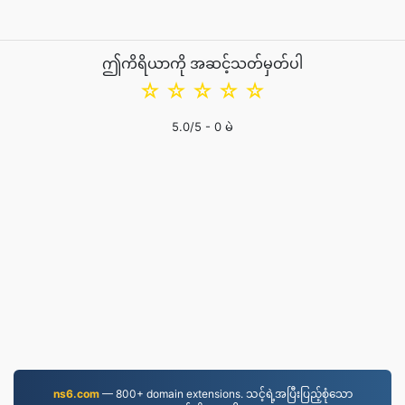
ဤကိရိယာကို အဆင့်သတ်မှတ်ပါ
☆
☆
☆
☆
☆
5.0
/5 -
0
မဲ
ns6.com
— 800+ domain extensions. သင့်ရဲ့အပြီးပြည့်စုံသော