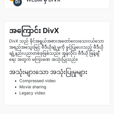
Di
အကြောင်း DivX
DivX သည် ဖိုင်အရွယ်အစားအတော်လေးသေးငယ်သော
အရည်အသွေးမြင့် ဗီဒီယိုချုံ့မှုကို ခွင့်ပြုပေးသည့် ဗီဒီယို
ချုံ့နည်းပညာတစ်ခုဖြစ်သည်။ အွန်လိုင်း ဗီဒီယို ဖြန့်ချီ
ရေး အတွက် မကြာခဏ အသုံးပြုသည်။
အသုံးများသော အသုံးပြုမှုများ
Compressed video
Movie sharing
Legacy video