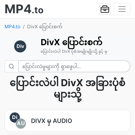
MP4
.to
MP4.to
DivX ပြောင်းစက်
DivX ပြောင်းစက်
Div
ပြောင်းလဲပါ DivX ပုံစံအမျိုးမျိုးသို့ နှင့် မှ
ပြောင်းလဲပါ DivX အခြားပုံစံ
များသို့
Di
DIVX မှ AUDIO
AU