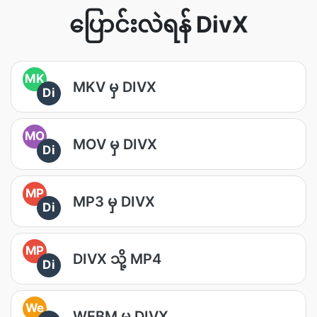
ပြောင်းလဲရန် DivX
MK
MKV မှ DIVX
Di
MO
MOV မှ DIVX
Di
MP
MP3 မှ DIVX
Di
MP
DIVX သို့ MP4
Di
We
WEBM မှ DIVX